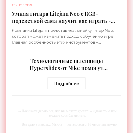
ТЕХНОЛОГИИ
Умная гитара Litejam Neo с RGB-
подсветкой сама научит вас играть -
«Гаджеты»
Компания Litejam представила линейку гитар Neo,
которая может изменить подход к обучению игре.
Главная особенность этих инструментов –
встроенная RGB-подсветка грифа. Светодиоды
синхронизируются с
Технологичные шлепанцы
Hyperslides от Nike помогут
расслабить усталые ноги после
тренировки - «Гаджеты»
Подробнее
-- Начинайте делать все, что вы можете сделать – и даже то, о чем
можете хотя бы мечтать.
-- Все дело в мыслях. Мысль — начало всего. И мыслями можно
управлять. И поэтому главное дело совершенствования: работать над