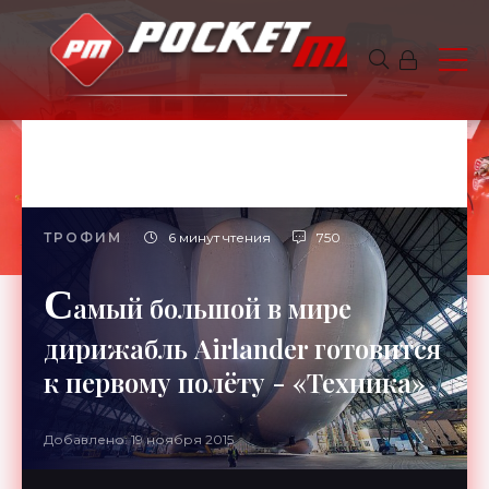
ТРОФИМ
6 минут чтения
750
С
амый большой в мире
дирижабль Airlander готовится
к первому полёту - «Техника»
Добавлено: 19 ноября 2015