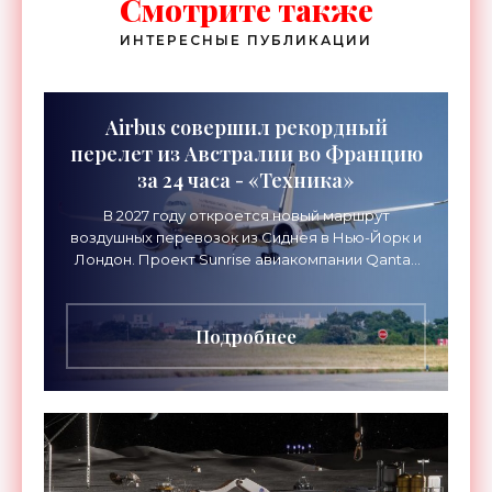
Смотрите также
ИНТЕРЕСНЫЕ ПУБЛИКАЦИИ
Airbus совершил рекордный
перелет из Австралии во Францию
за 24 часа - «Техника»
В 2027 году откроется новый маршрут
воздушных перевозок из Сиднея в Нью-Йорк и
Лондон. Проект Sunrise авиакомпании Qantas
Airways организует беспосадочные перелеты
длительностью до 24
Подробнее