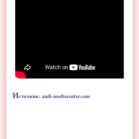
И
сточник:
audi-mediacenter.com