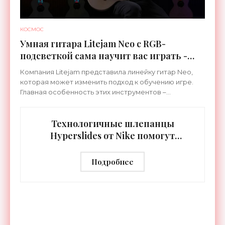
КОСМОС
Умная гитара Litejam Neo с RGB-
подсветкой сама научит вас играть -
«Гаджеты»
Компания Litejam представила линейку гитар Neo,
которая может изменить подход к обучению игре.
Главная особенность этих инструментов –
встроенная RGB-подсветка грифа. Светодиоды
синхронизируются с
Технологичные шлепанцы
Hyperslides от Nike помогут
расслабить усталые ноги после
тренировки - «Гаджеты»
Подробнее