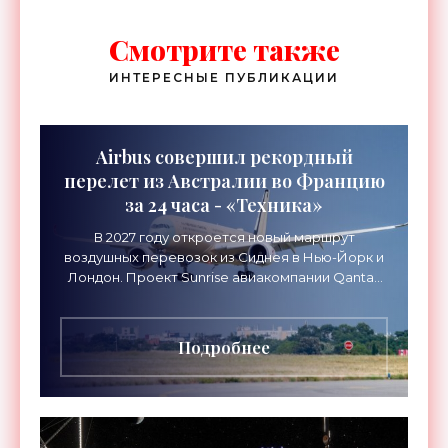
Смотрите также
ИНТЕРЕСНЫЕ ПУБЛИКАЦИИ
Airbus совершил рекордный
перелет из Австралии во Францию
за 24 часа - «Техника»
В 2027 году откроется новый маршрут
воздушных перевозок из Сиднея в Нью-Йорк и
Лондон. Проект Sunrise авиакомпании Qantas
Airways организует беспосадочные перелеты
длительностью до 24
Подробнее