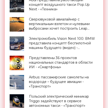
Audi представила работающий
концепт воздушного такси Pop.Up
Next - «Техника»
Сверхзвуковой авиалайнер с
вертикальным взлетом и нулевыми
выбросами хочет построить Leap
Aerospace - «Транспорт»
Электромобиль Vision Next 100: BMW
представила концепт беспилотной
машины будущего (видео) -
«Транспорт»
Представлены 36 проектов
национальных стандартов в области
ИИ - «Смартфоны»
Airbus: пассажирские самолеты на
водороде – будущее авиации -
«Транспорт»
Польский электрический миникар
Triggo задействуют в сервисе
автономных такси - «Транспорт»