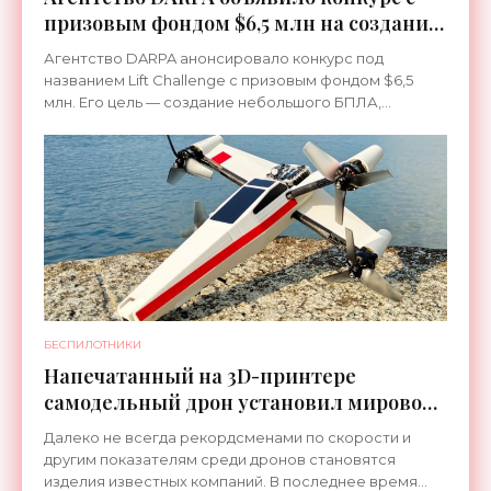
призовым фондом $6,5 млн на создание
дрона-тяжеловоза - «Беспилотники»
Агентство DARPA анонсировало конкурс под
названием Lift Challenge c призовым фондом $6,5
млн. Его цель — создание небольшого БПЛА,
способного поднимать груз в 4 раза тяжелее себя,
что станет
БЕСПИЛОТНИКИ
Напечатанный на 3D-принтере
самодельный дрон установил мировой
рекорд скорости - «Беспилотники»
Далеко не всегда рекордсменами по скорости и
другим показателям среди дронов становятся
изделия известных компаний. В последнее время