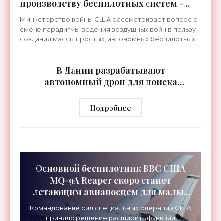
производству беспилотных систем -
«Беспилотники»
Министерство войны США рассматривает вопрос о
смене парадигмы ведения воздушных войн в пользу
создания массы простых, автономных беспилотных
систем, управляемых искусственным интеллектом. В
качестве
В Дании разрабатывают
автономный дрон для поиска
людей, упавших за борт -
«Беспилотники»
Подробнее
Основной беспилотник ВВС США
MQ-9А Reaper скоро станет
летающим авианосцем для малых
дронов - «Беспилотники»
Командование сил специальных операций США
приняло решение расширить функции