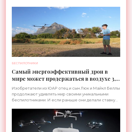
Оказывается, обычный зонт с нанесенным на него
специальным
БЕСПИЛОТНИКИ
Самый энергоэффективный дрон в
мире может продержаться в воздухе 3,5
часа - «Беспилотники»
Изобретатели из ЮАР отец и сын Люк и Майкл Беллы
продолжают удивлять мир своими уникальными
беспилотниками. И если раньше они делали ставку
на создание скоростных дронов-рекордсменов, то
теперь они