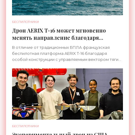
БЕСПИЛОТНИКИ
Дрон AERIX T-16 может мгновенно
менять направление благодаря
уникальной системе тяги -
В отличие от традиционных БПЛА французская
«Беспилотники»
беспилотная платформа AERIX T-16 благодаря
особой конструкции с управляемым вектором тяги
обеспечивает дрону сверхманевренность в любом
направлении.
БЕСПИЛОТНИКИ
Экспериментальный дрон из США