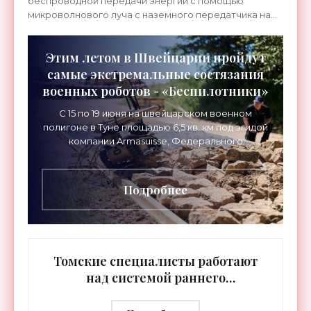
беспроводной передачи энергии с помощью
микроволнового луча с наземного передатчика на
летающий дрон.
Этим летом в Швейцарии пройдут
самые экстремальные состязания
военных роботов - «Беспилотники»
С 15 по 19 июня на швейцарском военном
полигоне в Туне площадью 6,5 кв. км под эгидой
компании Armasuisse, Федерального
управления оборонных закупок и швейцарской
Армии пройдут состязания
Подробнее
Томские специалисты работают
над системой раннего
обнаружения БПЛА -