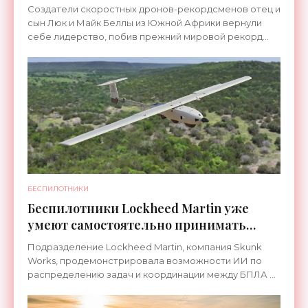
ч - «Беспилотники»
Создатели скоростных дронов-рекордсменов отец и
сын Люк и Майк Беллы из Южной Африки вернули
себе лидерство, побив прежний мировой рекорд
скорости, установленный их конкурентом,
австралийским
БЕСПИЛОТНИКИ
Беспилотники Lockheed Martin уже
умеют самостоятельно принимать
критические боевые решения -
Подразделение Lockheed Martin, компания Skunk
«Беспилотники»
Works, продемонстрировала возможности ИИ по
распределению задач и координации между БПЛА и
наземными роботами, что заметно ускорило
принятие решений