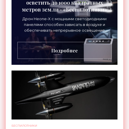
осветить до 1000 квадратных
метров земли - «Беспилотники»
Дрон Heone-X с мощными светодиодными
панелями способен зависать в воздухе и
обеспечивать непрерывное освещение
пространства на протяжении целых суток. В
отличие от стационарных источников
Подробнее
БЕСПИЛОТНИКИ