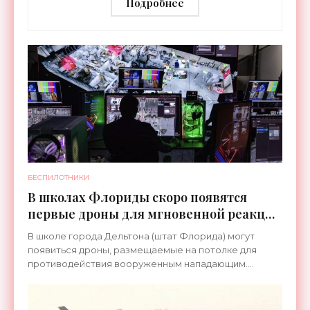
«Беспилотники»
Подробнее
БЕСПИЛОТНИКИ
В школах Флориды скоро появятся
первые дроны для мгновенной реакции
на «шутинги» - «Беспилотники»
В школе города Дельтона (штат Флорида) могут
появиться дроны, размещаемые на потолке для
противодействия вооруженным нападающим.
Устройства Black Arrow от стартапа Mithril Defense
способны летать по