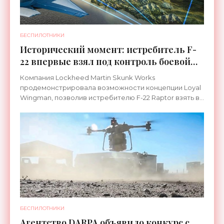
БЕСПИЛОТНИКИ
Исторический момент: истребитель F-
22 впервые взял под контроль боевой
беспилотник - «Беспилотники»
Компания Lockheed Martin Skunk Works
продемонстрировала возможности концепции Loyal
Wingman, позволив истребителю F-22 Raptor взять в
воздухе контроль над боевым дроном.
БЕСПИЛОТНИКИ
Агентство DARPA объявило конкурс с