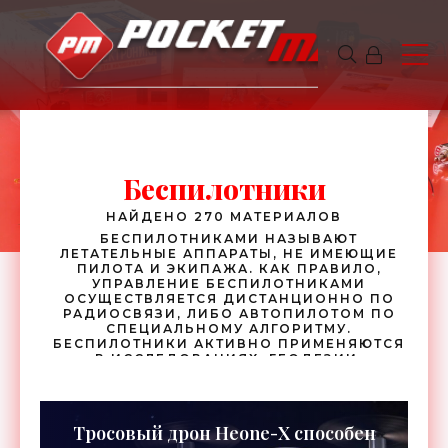
Беспилотники
НАЙДЕНО 270 МАТЕРИАЛОВ
БЕСПИЛОТНИКАМИ НАЗЫВАЮТ
ЛЕТАТЕЛЬНЫЕ АППАРАТЫ, НЕ ИМЕЮЩИЕ
ПИЛОТА И ЭКИПАЖА. КАК ПРАВИЛО,
УПРАВЛЕНИЕ БЕСПИЛОТНИКАМИ
ОСУЩЕСТВЛЯЕТСЯ ДИСТАНЦИОННО ПО
РАДИОСВЯЗИ, ЛИБО АВТОПИЛОТОМ ПО
СПЕЦИАЛЬНОМУ АЛГОРИТМУ.
БЕСПИЛОТНИКИ АКТИВНО ПРИМЕНЯЮТСЯ
В ИССЛЕДОВАНИЯХ, ГЕОДЕЗИИ,
КАРТОГРАФИИ, А ТАКЖЕ В
РАЗВЕДЫВАТЕЛЬНОЙ ДЕЯТЕЛЬНОСТИ. В
ПОСЛЕДНЕЕ ВРЕМЯ АРМИЯ БЕСПИЛОТНЫХ
АППАРАТОВ ВСЁ ЧАЩЕ ПОПОЛНЯЕТСЯ
Тросовый дрон Heone-X способен
НАЗЕМНОЙ И ВОДНОЙ ТЕХНИКОЙ.