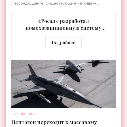
лихорадку денге. Существующие методы —
например, инсектициды и ловушки — имеют
ограничения: химикаты
«Росэл» разработал
помехозащищенную систему
радиосвязи для БПЛА -
«Беспилотники»
Подробнее
БЕСПИЛОТНИКИ
Пентагон переходит к массовому