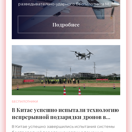
разведывательно-ударного беспилотника MQ-
9А Reaper, который в скором будущем начнет
выполнять функцию летающего
Подробнее
БЕСПИЛОТНИКИ
В Китае успешно испытали технологию
непрерывной подзарядки дронов в
полете - «Беспилотники»
В Китае успешно завершились испытания системы