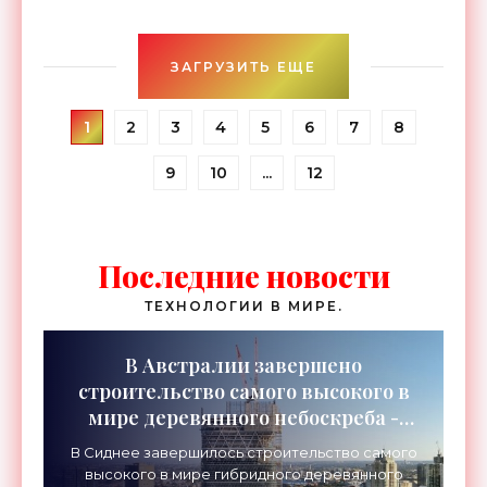
конкуренцию им все чаще составляют модели,
созданные
ЗАГРУЗИТЬ ЕЩЕ
1
2
3
4
5
6
7
8
9
10
...
12
Последние новости
ТЕХНОЛОГИИ В МИРЕ.
В Австралии завершено
строительство самого высокого в
мире деревянного небоскреба -
«Технологии»
В Сиднее завершилось строительство самого
высокого в мире гибридного деревянного