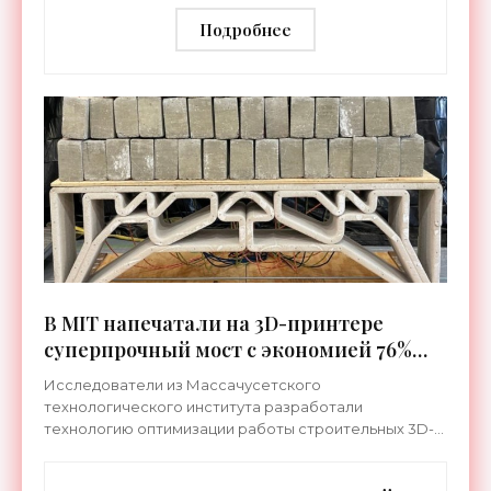
«Технологии»
Подробнее
В MIT напечатали на 3D-принтере
суперпрочный мост с экономией 76%
бетона - «Технологии»
Исследователи из Массачусетского
технологического института разработали
технологию оптимизации работы строительных 3D-
принтеров, что позволило решить фундаментальную
задачу. А именно – печатать