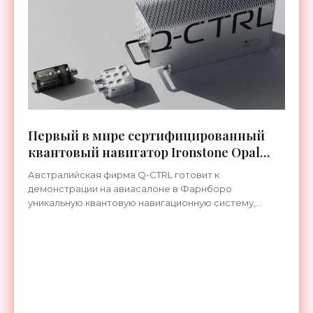
Первый в мире сертифицированный
квантовый навигатор Ironstone Opal
работает без спутников GPS -
Австралийская фирма Q-CTRL готовит к
«Технологии»
демонстрации на авиасалоне в Фарнборо
уникальную квантовую навигационную систему,
которая прошла сертификацию по стандартам
летной годности и предназначена для