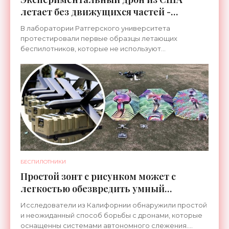
летает без движущихся частей -
«Беспилотники»
В лаборатории Ратгерского университета
протестировали первые образцы летающих
беспилотников, которые не используют
механические части для движения. Это
определенная условность – на самом деле,
БЕСПИЛОТНИКИ
Простой зонт с рисунком может с
легкостью обезвредить умный
беспилотник - «Беспилотники»
Исследователи из Калифорнии обнаружили простой
и неожиданный способ борьбы с дронами, которые
оснащенны системами автономного слежения.