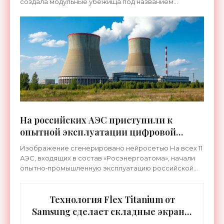
создала модульные убежища под названием
«КУБ‑М», которые уже поставляются заказчикам. В
частности, такие
На российских АЭС приступили к
опытной эксплуатации цифровой
системы «ТОРЭКС» - «Технологии»
Изображение сгенерировано нейросетью На всех 11
АЭС, входящих в состав «Росэнергоатома», начали
опытно‑промышленную эксплуатацию российской
цифровой системы «ТОРЭКС». Пользоваться ей будут
свыше 20
Технология Flex Titanium от
Samsung сделает складные экраны
исключительно долговечными -