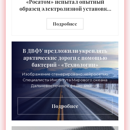
«Росатом» испытал опытный
образец электролизной установки
для производства водорода -
«Технологии»
Подробнее
В ДВФУ предложили укреплять
арктические дороги с помощью
бактерий - «Технологии»
Изображение сгенерировано нейросетью
Специалисты Института Мирового океана
Дальневосточного федерального
университета (ДВФУ) предложили
перспективный способ упрочнения грунтов,
который
Подробнее