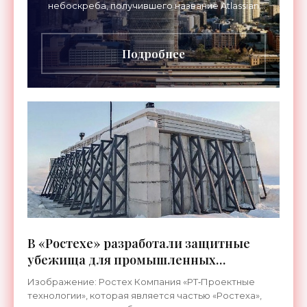
небоскреба, получившего название Atlassian
Central. Башня высотой 180 метров более чем
вдвое превзошла
Подробнее
В «Ростехе» разработали защитные
убежища для промышленных
предприятий - «Технологии»
Изображение: Ростех Компания «РТ‑Проектные
технологии», которая является частью «Ростеха»,