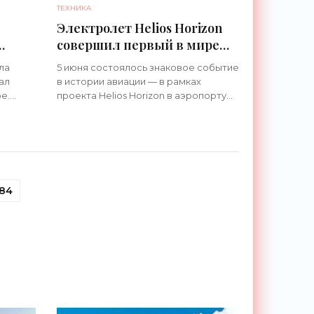
ТЕХНИКА
Электролет Helios Horizon
совершил первый в мире
полет на твердотельных
ла
5 июня состоялось знаковое событие
батареях - «Техника»
ал
в истории авиации — в рамках
е.
проекта Helios Horizon в аэропорту
городка Зефирхиллс, штат Флорида,
овых
прошел первый полет электролета
на твердотельных батареях.
184