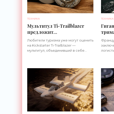
ТЕХНИКА
ТЕХНИКА
Мультитул Ti-Trailblazer
Гиган
предложит
трим
путешественникам компас
вред
Любители туризма уже могут оценить
Француз
и 10 практичных
при м
на Kickstarter Ti-Trailblazer —
заключ
инструментов - «Техника»
«Тех
мультитул, объединивший в себе
логист
необходимый в походе механический
открыт
компас, вокруг которого
специа
расположили еще десять
маршру
инструментов. Среди
нем бу