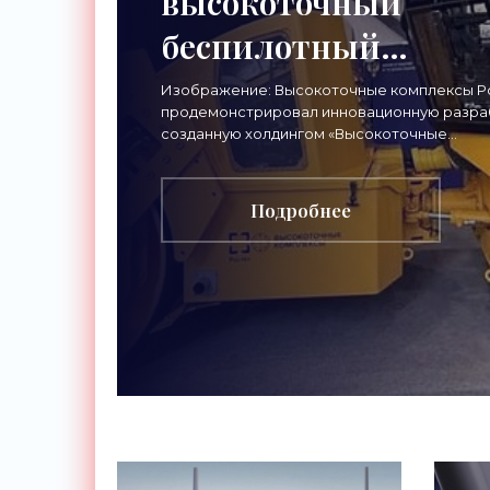
высокоточный
беспилотный
дорожный каток -
Изображение: Высокоточные комплексы Р
продемонстрировал инновационную разра
«Техника»
созданную холдингом «Высокоточные
комплексы» — беспилотный дорожный като
высокой точности модели
Подробнее