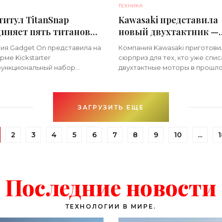
ТЕХНИКА
итул TitanSnap
Kawasaki представила
диняет пять титановых
новый двухтактник —
с десятками функций -
впервые за 20 лет -
ия Gadget On представила на
Компания Kawasaki приготови
ника»
«Техника»
ме Kickstarter
сюрприз для тех, кто уже спис
ункциональный набор
двухтактные моторы в прошло
ap, состоящий из пяти
Новый двигатель такого типа
ых мультитул-карт: в каждой
появился сразу на двух кросс
до 22 инструментов, а всего в
моделях: KX327 и KX327X. Оба
 — не
мотоцикла
ЗАГРУЗИТЬ ЕЩЕ
2
3
4
5
6
7
8
9
10
...
Последние новости
ТЕХНОЛОГИИ В МИРЕ.