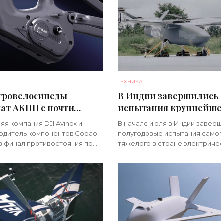
ТЕХНИКА
тровелосипеды
В Индии завершились
ат АКПП с почти
испытания крупнейше
онечным количеством
стране электролета -
я компания DJI Avinox и
В начале июля в Индии завер
стей - «Техника»
«Техника»
одитель компонентов Gobao
полугодовые испытания само
в финал противостояния по
тяжелого в стране электриче
 на рынок новых двигателей
летательного аппарата Sylla 1.
ектробайков с
класса eVTOL массой около 70
ированной вариаторной
размахом крыла 7,5 метра.
иссией. Обе уже
Программа