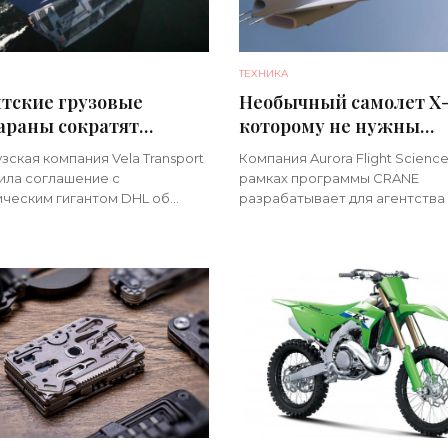
ТЕХНИКА
тские грузовые
Необычный самолет Х-
араны сократят
которому не нужны
ные выбросы на 99%
закрылки, готовится к
ская компания Vela Transport
Компания Aurora Flight Science
орских перевозках -
испытаниям - «Техник
ила соглашение с
рамках программы CRANE
ника»
ическим гигантом DHL об
разрабатывает для агентства
ии со следующего года
экспериментальный беспилот
льного трансатлантического
65. Его главная особенность 
та. Он отличается тем, что на
полное отсутствие традицио
дут
подвижных