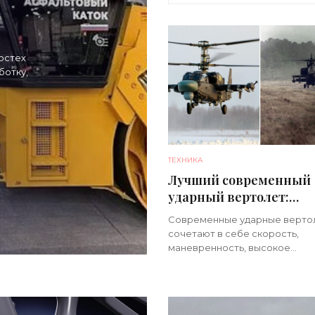
остех
ботку,
к
ТЕХНИКА
Лучший современный
ударный вертолет:
американский AH-64 A
Современные ударные верто
против российского Ка-
сочетают в себе скорость,
«Техника»
маневренность, высокое
бронирование, системы наве
передовое вооружение. Они 
преодолевать системы ПВО,
действовать в условиях