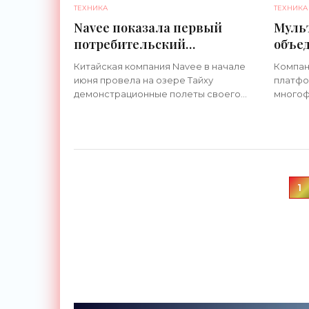
ТЕХНИКА
ТЕХНИКА
Navee показала первый
Мульт
потребительский
объе
экраноплан WaveFly 5X -
карт 
Китайская компания Navee в начале
Компан
«Техника»
«Тех
июня провела на озере Тайху
платфор
демонстрационные полеты своего
многоф
нового детища – экраноплана
TitanSn
WaveFly 5X. Его назвали первым
титанов
устройством такого типа, которое
— от 8 
рассчитано на
наборе
1