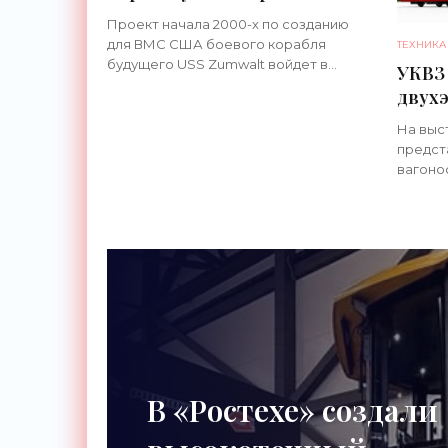
проект эсминца Zumwalt с
Проект начала 2000-х по созданию
новым вооружением -
для ВМС США боевого корабля
ТЕХНИКА
«Техника»
будущего USS Zumwalt войдет в
УКВЗ 
историю, как самый дорогостоящий и
двух
провальный. Напомним,...
«Анта
На выс
предст
вагоно
продем
общест
двухэт
Посети
В «Ростехе» создали