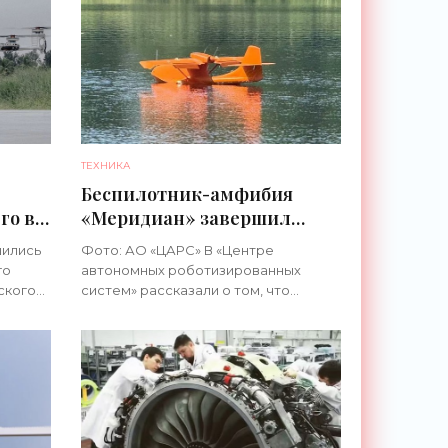
ТЕХНИКА
Беспилотник-амфибия
го в
«Меридиан» завершил
испытания на открытой
шились
Фото: АО «ЦАРС» В «Центре
воде - «Техника»
го
автономных роботизированных
ского
систем» рассказали о том, что
0
испытания модели беспилотника
0 кг и
«Меридиан» на открытой воде
успешно завершены. В ходе
тестирования, проходившего в