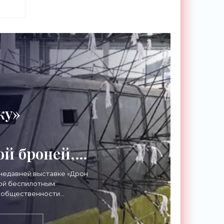
строится по
-
ку»
й броней,
ющей под
недавней выставке «Дрон
ной беспилотным
«Техника»
 общественности
 версию УАЗ СГР.