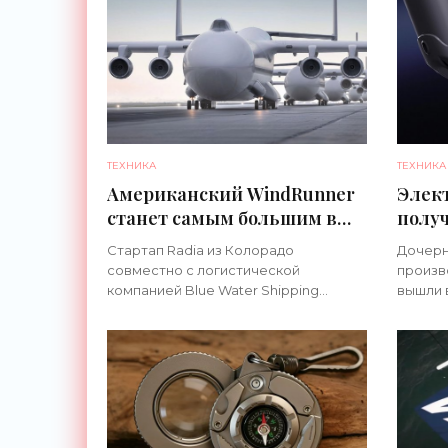
ТЕХНИКА
ТЕХНИКА
Американский WindRunner
Элек
станет самым большим в
получ
мире транспортным
беск
Стартап Radia из Колорадо
Дочерня
самолетом - «Техника»
скоро
совместно с логистической
произв
компанией Blue Water Shipping
вышли 
разрабатывают концепт самого
выводу
большого в мире транспортного
для эл
самолета WindRunner. Он сможет
интегр
перевозить по всему миру
трансм