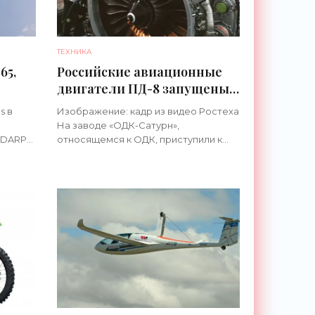
ТЕХНИКА
65,
Российские авиационные
двигатели ПД-8 запущены в
серийное производство -
s в
Изображение: кадр из видео Ростеха
а»
«Техника»
На заводе «ОДК-Сатурн»,
 DARPA
относящемся к ОДК, приступили к
ник X-
сборке первых серийных
—
экземпляров российских силовых
нных
установок ПД-8, недавно получивших
сертификат типа.