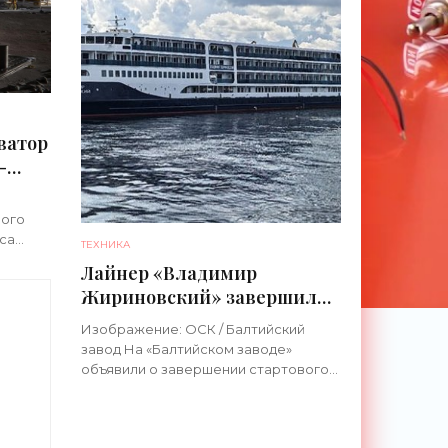
ватор
-
ного
са
ТЕХНИКА
ной
Лайнер «Владимир
Жириновский» завершил
технике
первый этап ходовых
Изображение: ОСК / Балтийский
испытаний - «Техника»
завод На «Балтийском заводе»
объявили о завершении стартового
о
этапа заводских ходовых испытаний
новейшего четырехпалубного
круизного лайнера, который