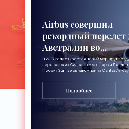
Airbus совершил
рекордный перелет 
Австралии во
Францию за 24 часа 
В 2027 году откроется новый маршрут воз
перевозок из Сиднея в Нью-Йорк и Лондон.
«Техника»
Проект Sunrise авиакомпании Qantas Airway
организует беспосадочные перелеты
длительностью до 24
Подробнее