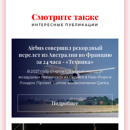
Смотрите также
ИНТЕРЕСНЫЕ ПУБЛИКАЦИИ
Airbus совершил рекордный
перелет из Австралии во Францию
за 24 часа - «Техника»
В 2027 году откроется новый маршрут
воздушных перевозок из Сиднея в Нью-Йорк и
Лондон. Проект Sunrise авиакомпании Qantas
Airways организует беспосадочные перелеты
длительностью до 24
Подробнее