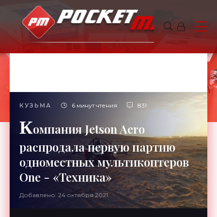
КУЗЬМА
6 минут чтения
831
К
омпания Jetson Aero
распродала первую партию
одноместных мультикоптеров
One - «Техника»
Добавлено: 24 октября 2021