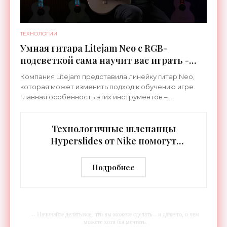
ТЕХНОЛОГИИ
Умная гитара Litejam Neo с RGB-
подсветкой сама научит вас играть -
«Гаджеты»
Компания Litejam представила линейку гитар Neo,
которая может изменить подход к обучению игре.
Главная особенность этих инструментов –
встроенная RGB-подсветка грифа. Светодиоды
синхронизируются с
Технологичные шлепанцы
Hyperslides от Nike помогут
расслабить усталые ноги после
тренировки - «Гаджеты»
Подробнее
-- Начинайте делать все, что вы можете сделать – и даже то, о чем
можете хотя бы мечтать.