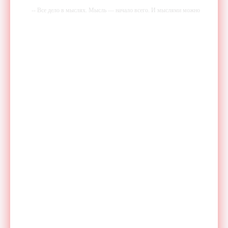
-- Все дело в мыслях. Мысль — начало всего. И мыслями можно
управлять. И поэтому главное дело совершенствования: работать над
мыслями.
-- Идите уверенно по направлению к мечте. Живите той жизнью,
которую вы сами себе придумали.
-- Самое большое богатство — это ум. Самая большая нищета —
глупость. Из всех страхов самый пугающий — самолюбование.
-- Лучшее, что можно сделать с хорошим советом, это пропустить его
мимо ушей. Он никогда не бывает полезен никому, кроме того, кто
его дал.
-- Люблю давать советы и очень не люблю, когда их дают мне.