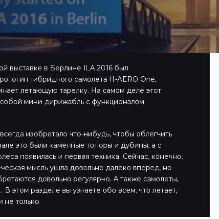
й выставке в Берлине ILA 2016 был
рототип гибридного самолета H-AERO One,
инает летающую тарелку. На самом деле этот
т собой мини-дирижабль c функционалом
всегда изобретало что-нибудь, чтобы облегчить
чале это были каменные топоры и дубины, а с
леса появилась и первая техника. Сейчас, конечно,
еческая мысль ушла довольно далеко вперед, но
ретаются довольно регулярно. А также самолеты,
 В этом разделе вы узнаете обо всем, что летает,
и не только.