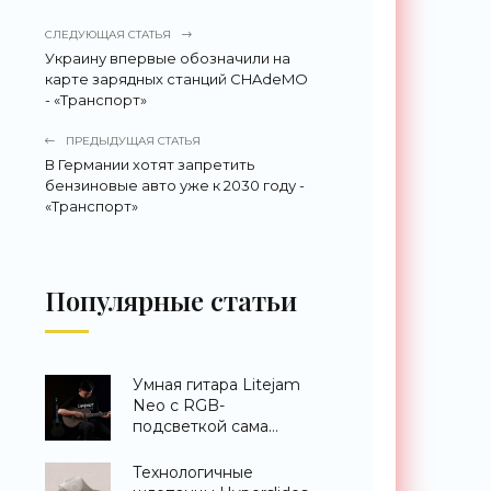
СЛЕДУЮЩАЯ СТАТЬЯ
Украину впервые обозначили на
карте зарядных станций CHAdeMO
- «Транспорт»
ПРЕДЫДУЩАЯ СТАТЬЯ
В Германии хотят запретить
бензиновые авто уже к 2030 году -
«Транспорт»
Популярные статьи
Умная гитара Litejam
Neo с RGB-
подсветкой сама
научит вас играть -
«Гаджеты»
Технологичные