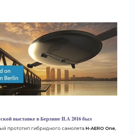
ской выставке в Берлине
ILA 2016
был
ый прототип гибридного самолета
H-AERO One
,