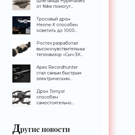
шлепанцы Hyperslides
от Nike помогут
расслабить усталые
ноги после
Тросовый дрон
тренировки -
Heone-X способен
«Гаджеты»
осветить до 1000
квадратных метров
земли -
Ростех разработал
«Беспилотники»
высокочувствительный
тепловизор «Сыч-3К»
с дальностью
распознавания до 2
Apex Recordhunter
км - «Гаджеты»
стал самым быстрым
электрическим
дроном в мире -
«Беспилотники»
Дрон Tornyol
способен
самостоятельно
отслеживать и
уничтожать комаров -
«Беспилотники»
Д
ругие новости