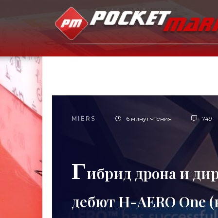
MIERS
6 минут чтения
749
Г
ибрид дрона и ди
дебют H-AERO One (