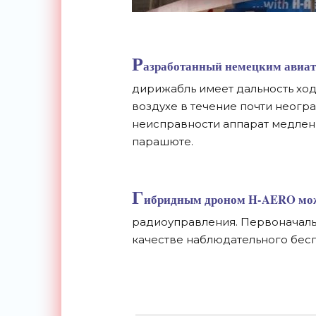
Р
азработанный немецким авиато
дирижабль имеет дальность ход
воздухе в течение почти неогр
неисправности аппарат медленн
парашюте.
Г
ибридным дроном H-AERO мож
радиоуправления. Первоначаль
качестве наблюдательного бесп