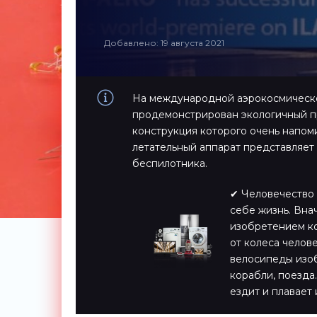
Добавлено: 19 августа 2021
На международной аэрокосмическо
продемонстрирован экологичный п
конструкция которого очень напом
летательный аппарат представляе
беспилотника.
✔ Человечество 
себе жизнь. Вна
изобретением ко
от колеса челов
велосипеды изоб
корабли, поезда…
ездит и плавает 