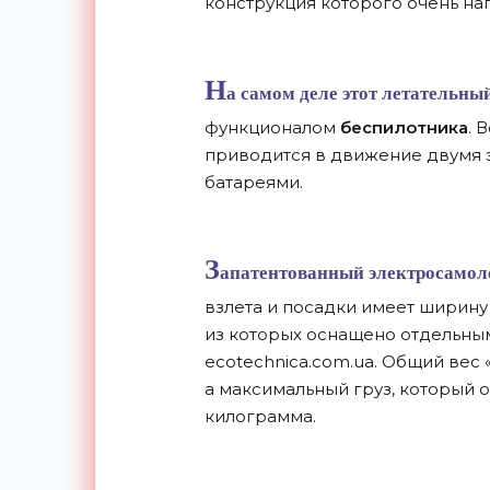
конструкция которого очень на
Н
а самом деле этот летательны
функционалом
беспилотника
. 
приводится в движение двумя 
батареями.
З
апатентованный электросамол
взлета и посадки имеет ширину
из которых оснащено отдельны
ecotechnica.com.ua. Общий вес 
а максимальный груз, который 
килограмма.