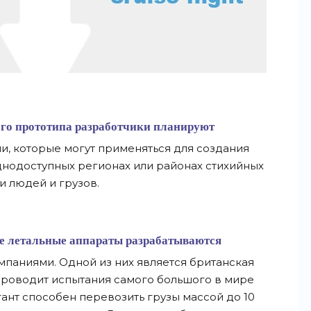
ого прототипа разработчики планируют
и, которые могут применяться для создания
днодоступных регионах или районах стихийных
и людей и грузов.
е летальные аппараты разрабатываются
паниями. Одной из них является британская
же проводит испытания самого большого в мире
игант способен перевозить грузы массой до 10