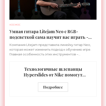
КОСМОС
Умная гитара Litejam Neo с RGB-
подсветкой сама научит вас играть -
«Гаджеты»
Компания Litejam представила линейку гитар Neo,
которая может изменить подход к обучению игре.
Главная особенность этих инструментов –
встроенная RGB-подсветка грифа. Светодиоды
синхронизируются с
Технологичные шлепанцы
Hyperslides от Nike помогут
расслабить усталые ноги после
тренировки - «Гаджеты»
Подробнее