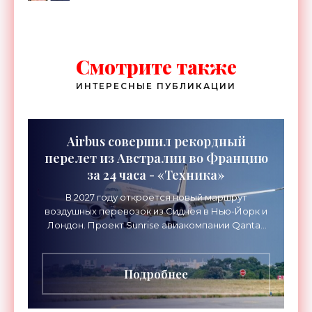
Константиновичем в преддверии
Форума «Микроэлектроника-2021» -
«Смартфоны»
Смотрите также
ИНТЕРЕСНЫЕ ПУБЛИКАЦИИ
Airbus совершил рекордный
перелет из Австралии во Францию
за 24 часа - «Техника»
В 2027 году откроется новый маршрут
воздушных перевозок из Сиднея в Нью-Йорк и
Лондон. Проект Sunrise авиакомпании Qantas
Airways организует беспосадочные перелеты
длительностью до 24
Подробнее