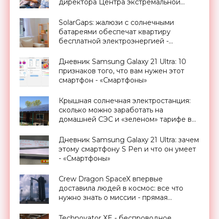
директора Центра экстремальной
прикладной электроники НИЯУ
МИФИ - «Смартфоны»
SolarGaps: жалюзи с солнечными
батареями обеспечат квартиру
бесплатной электроэнергией -
«Новости Электроники»
Дневник Samsung Galaxy 21 Ultra: 10
признаков того, что вам нужен этот
смартфон - «Смартфоны»
Крышная солнечная электростанция:
сколько можно заработать на
домашней СЭС и «зеленом» тарифе в
Украине - «Новости Электроники»
Дневник Samsung Galaxy 21 Ultra: зачем
этому смартфону S Pen и что он умеет
- «Смартфоны»
Crew Dragon SpaceX впервые
доставила людей в космос: все что
нужно знать о миссии - прямая
трансляция запуска - «Космос»
Technovator XE - беспроводное