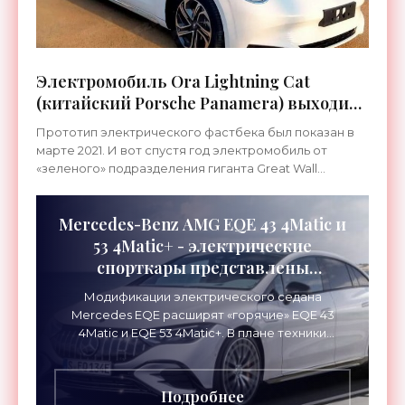
Электромобиль Ora Lightning Cat
(китайский Porsche Panamera) выходит
в продажу - «Транспорт»
Прототип электрического фастбека был показан в
марте 2021. И вот спустя год электромобиль от
«зеленого» подразделения гиганта Great Wall
выходит в серийном варианте. Интересно, что
модели бренда
Mercedes-Benz АМG EQE 43 4Matic и
53 4Matic+ - электрические
спорткары представлены
официально - «Транспорт»
Модификации электрического седана
Mercedes ЕQЕ расширят «горячие» EQE 43
4Matic и EQE 53 4Matic+. В плане техники
новинки опираются на пневматическую
подвеску и АМG Ride Соntrol +,
Подробнее