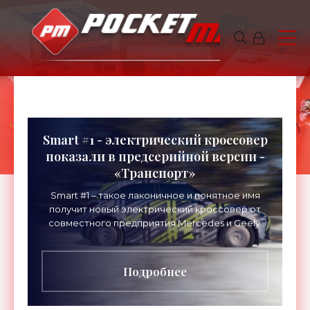
Smart #1 - электрический кроссовер
показали в предсерийной версии -
«Транспорт»
Smart #1 – такое лаконичное и понятное имя
получит новый электрический кроссовер от
совместного предприятия Mercedes и Geely.
Использование «решетки» - намек на тесную
связь с цифровым
Подробнее