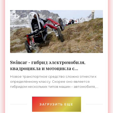
сопротивления в
Swincar - гибрид электромобиля,
квадроцикла и мотоцикла с
уникальной проходимостью -
Новое транспортное средство сложно отнести к
«Транспорт»
определённому классу. Скорее оно является
гибридом нескольких типов машин – автомобиля,
квадроцикла и мотоцикла. По сути, Swincar
представляет собой
ЗАГРУЗИТЬ ЕЩЕ