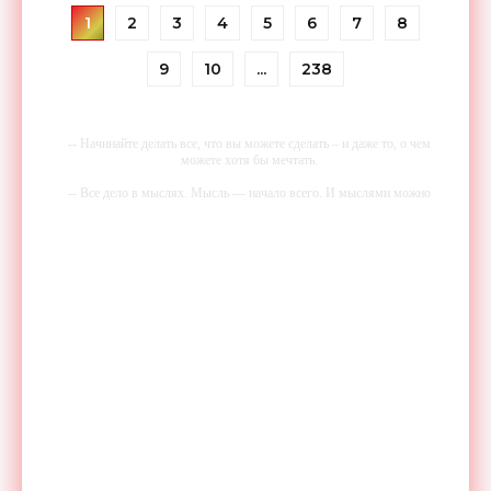
1
2
3
4
5
6
7
8
9
10
...
238
-- Начинайте делать все, что вы можете сделать – и даже то, о чем
можете хотя бы мечтать.
-- Все дело в мыслях. Мысль — начало всего. И мыслями можно
управлять. И поэтому главное дело совершенствования: работать над
мыслями.
-- Идите уверенно по направлению к мечте. Живите той жизнью,
которую вы сами себе придумали.
-- Самое большое богатство — это ум. Самая большая нищета —
глупость. Из всех страхов самый пугающий — самолюбование.
-- Лучшее, что можно сделать с хорошим советом, это пропустить его
мимо ушей. Он никогда не бывает полезен никому, кроме того, кто
его дал.
-- Люблю давать советы и очень не люблю, когда их дают мне.