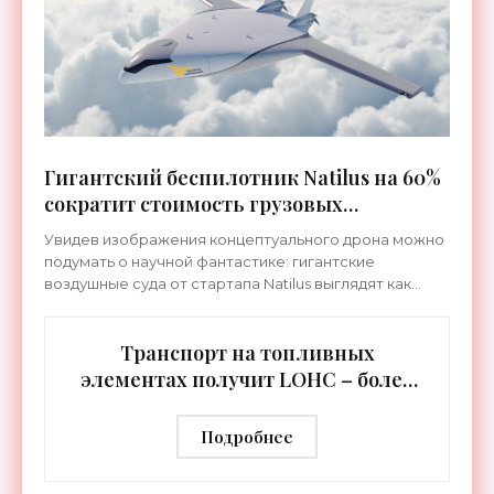
Гигантский беспилотник Natilus на 60%
сократит стоимость грузовых
авиаперевозок - «Транспорт»
Увидев изображения концептуального дрона можно
подумать о научной фантастике: гигантские
воздушные суда от стартапа Natilus выглядят как
летающие скаты-великаны. Разумеется, форма их
хорошо
Транспорт на топливных
элементах получит LOHC – более
простую, дешевую и безопасную
водородную технологию -
Подробнее
«Технологии»