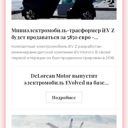
Миниэлектромобиль-трасформер iEV Z
будет продаваться за 5850 евро -
«Транспорт»
Компактный электромобиль iEV Z разработан
инженерами датской компании iEV Motors. В своей
первой итерации он был продемонстрирован в 2018
году и тогда носил название Morphing iEV X. iEV Z еще
не
DeLorean Motor выпустит
электромобиль EVolved на базе
DМС-12 - «Транспорт»
Подробнее