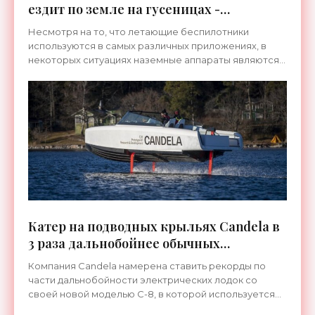
ездит по земле на гусеницах -
«Транспорт»
Несмотря на то, что летающие беспилотники
используются в самых различных приложениях, в
некоторых ситуациях наземные аппараты являются
просто незаменимыми, а их преимуществом
является более низкое
Катер на подводных крыльях Candela в
3 раза дальнобойнее обычных
электрических лодок - «Транспорт»
Компания Candela намерена ставить рекорды по
части дальнобойности электрических лодок со
своей новой моделью C-8, в которой используется
система подводных крыльев, устраняющая до 80%