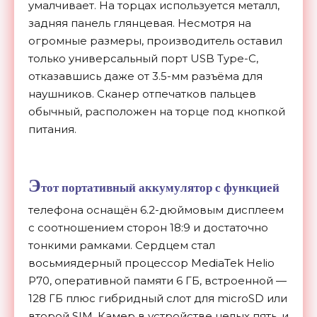
умалчивает. На торцах используется металл,
задняя панель глянцевая. Несмотря на
огромные размеры, производитель оставил
только универсальный порт USB Type-C,
отказавшись даже от 3.5-мм разъёма для
наушников. Сканер отпечатков пальцев
обычный, расположен на торце под кнопкой
питания.
Э
тот портативный аккумулятор с функцией
телефона оснащён 6.2-дюймовым дисплеем
с соотношением сторон 18:9 и достаточно
тонкими рамками. Сердцем стал
восьмиядерный процессор MediaTek Helio
P70, оперативной памяти 6 ГБ, встроенной —
128 ГБ плюс гибридный слот для microSD или
второй SIM. Камер в устройстве целых пять, и