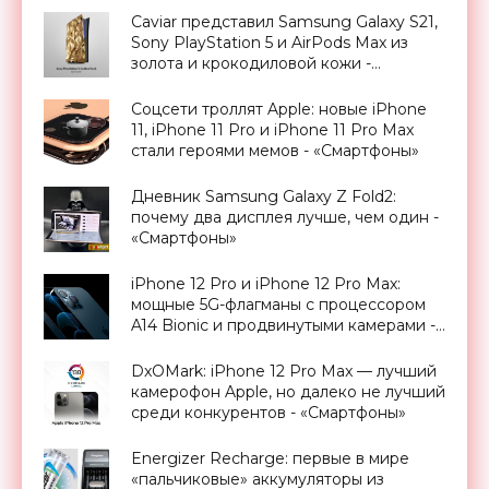
«Смартфоны»
Caviar представил Samsung Galaxy S21,
Sony PlayStation 5 и AirPods Max из
золота и крокодиловой кожи -
«Смартфоны»
Соцсети троллят Apple: новые iPhone
11, iPhone 11 Pro и iPhone 11 Pro Max
стали героями мемов - «Смартфоны»
Дневник Samsung Galaxy Z Fold2:
почему два дисплея лучше, чем один -
«Смартфоны»
iPhone 12 Pro и iPhone 12 Pro Max:
мощные 5G-флагманы с процессором
A14 Bionic и продвинутыми камерами -
«Смартфоны»
DxOMark: iPhone 12 Pro Max — лучший
камерофон Apple, но далеко не лучший
среди конкурентов - «Смартфоны»
Energizer Recharge: первые в мире
«пальчиковые» аккумуляторы из