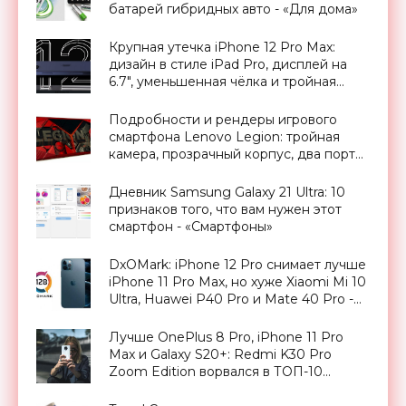
батарей гибридных авто - «Для дома»
Крупная утечка iPhone 12 Pro Max:
дизайн в стиле iPad Pro, дисплей на
6.7″, уменьшенная чёлка и тройная
камера с датчиком LiDAR -
«Смартфоны»
Подробности и рендеры игрового
смартфона Lenovo Legion: тройная
камера, прозрачный корпус, два порта
Type-C и дисплей на 144 Гц -
«Смартфоны»
Дневник Samsung Galaxy 21 Ultra: 10
признаков того, что вам нужен этот
смартфон - «Смартфоны»
DxOMark: iPhone 12 Pro снимает лучше
iPhone 11 Pro Max, но хуже Xiaomi Mi 10
Ultra, Huawei P40 Pro и Mate 40 Pro -
«Смартфоны»
Лучше OnePlus 8 Pro, iPhone 11 Pro
Max и Galaxy S20+: Redmi K30 Pro
Zoom Edition ворвался в ТОП-10
DxOMark - «Смартфоны»