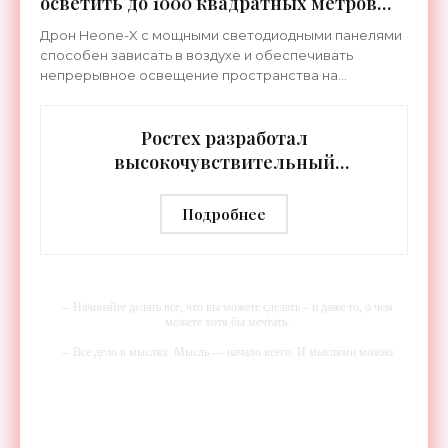
осветить до 1000 квадратных метров
земли - «Беспилотники»
Дрон Heone-X с мощными светодиодными панелями
способен зависать в воздухе и обеспечивать
непрерывное освещение пространства на
протяжении целых суток. В отличие от стационарных
источников света,
Ростех разработал
высокочувствительный
тепловизор «Сыч-3К» с
дальностью распознавания до 2 км
Подробнее
- «Гаджеты»
-- Начинайте делать все, что вы можете сделать – и даже то, о чем
можете хотя бы мечтать.
-- Все дело в мыслях. Мысль — начало всего. И мыслями можно
управлять. И поэтому главное дело совершенствования: работать над
мыслями.
-- Идите уверенно по направлению к мечте. Живите той жизнью,
которую вы сами себе придумали.