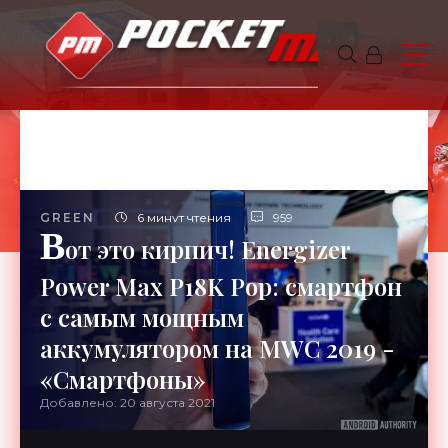
GREEN
6 минут чтения
959
В
от это кирпич! Energizer
Power Max P18K Pop: смартфон
с самым мощным
аккумулятором на MWC 2019 -
«Смартфоны»
Добавлено: 20 августа 2021