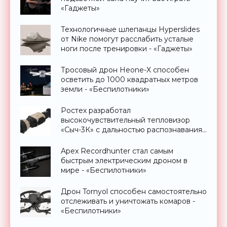
«Гаджеты»
Технологичные шлепанцы Hyperslides
от Nike помогут расслабить усталые
ноги после тренировки - «Гаджеты»
Тросовый дрон Heone-X способен
осветить до 1000 квадратных метров
земли - «Беспилотники»
Ростех разработал
высокочувствительный тепловизор
«Сыч-3К» с дальностью распознавания
до 2 км - «Гаджеты»
Apex Recordhunter стал самым
быстрым электрическим дроном в
мире - «Беспилотники»
Дрон Tornyol способен самостоятельно
отслеживать и уничтожать комаров -
«Беспилотники»