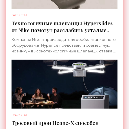
ГАДЖЕТЫ
Технологичные шлепанцы Hyperslides
от Nike помогут расслабить усталые
ноги после тренировки - «Гаджеты»
Компания Nike и производитель реабилитационного
оборудования Hyperice представили совместную
новинку – высокотехнологичные шлепанцы, ставка в
которых сделана на сочетание тепла и вибрации.
ГАДЖЕТЫ
Тросовый дрон Heone-X способен