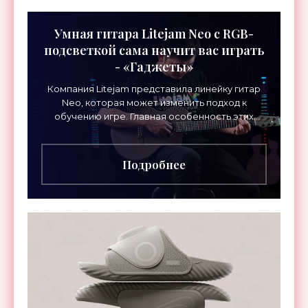
Умная гитара Litejam Neo с RGB-
подсветкой сама научит вас играть
- «Гаджеты»
Компания Litejam представила линейку гитар
Neo, которая может изменить подход к
обучению игре. Главная особенность этих
инструментов – встроенная RGB-подсветка
грифа. Светодиоды
Подробнее