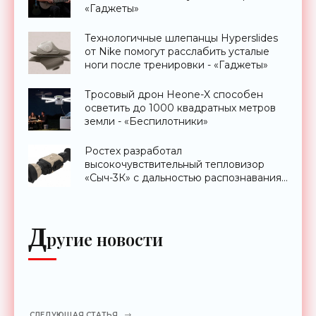
«Гаджеты»
Технологичные шлепанцы Hyperslides
от Nike помогут расслабить усталые
ноги после тренировки - «Гаджеты»
Тросовый дрон Heone-X способен
осветить до 1000 квадратных метров
земли - «Беспилотники»
Ростех разработал
высокочувствительный тепловизор
«Сыч-3К» с дальностью распознавания
до 2 км - «Гаджеты»
Д
ругие новости
СЛЕДУЮЩАЯ СТАТЬЯ