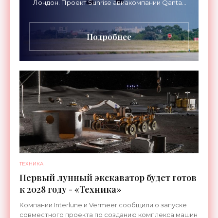
Лондон. Проект Sunrise авиакомпании Qantas
Airways организует беспосадочные перелеты
длительностью до 24
Подробнее
ТЕХНИКА
Первый лунный экскаватор будет готов
к 2028 году - «Техника»
Компании Interlune и Vermeer сообщили о запуске
совместного проекта по созданию комплекса машин