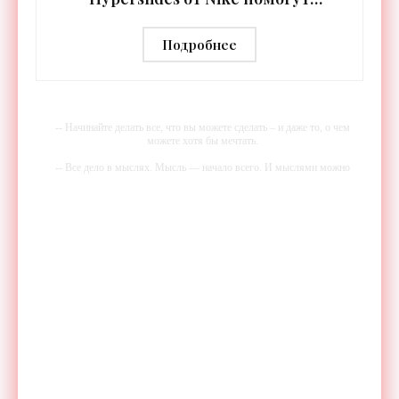
расслабить усталые ноги после
тренировки - «Гаджеты»
Подробнее
-- Начинайте делать все, что вы можете сделать – и даже то, о чем
можете хотя бы мечтать.
-- Все дело в мыслях. Мысль — начало всего. И мыслями можно
управлять. И поэтому главное дело совершенствования: работать над
мыслями.
-- Идите уверенно по направлению к мечте. Живите той жизнью,
которую вы сами себе придумали.
-- Самое большое богатство — это ум. Самая большая нищета —
глупость. Из всех страхов самый пугающий — самолюбование.
-- Лучшее, что можно сделать с хорошим советом, это пропустить его
мимо ушей. Он никогда не бывает полезен никому, кроме того, кто
его дал.
-- Люблю давать советы и очень не люблю, когда их дают мне.