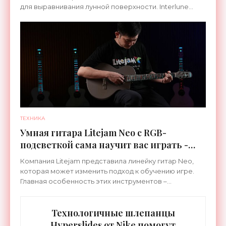
для выравнивания лунной поверхности. Interlune
специализируется на робототехнике и космической
ТЕХНИКА
Умная гитара Litejam Neo с RGB-
подсветкой сама научит вас играть -
«Гаджеты»
Компания Litejam представила линейку гитар Neo,
которая может изменить подход к обучению игре.
Главная особенность этих инструментов –
встроенная RGB-подсветка грифа. Светодиоды
синхронизируются с
Технологичные шлепанцы
Hyperslides от Nike помогут