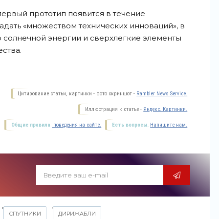
первый прототип появится в течение
ладать «множеством технических инноваций», в
р солнечной энергии и сверхлегкие элементы
ества.
Цитирование статьи, картинки - фото скриншот -
Rambler News Service.
Иллюстрация к статье -
Яндекс. Картинки.
Общие правила
поведения на сайте.
Есть вопросы.
Напишите нам.
,
,
СПУТНИКИ
ДИРИЖАБЛИ