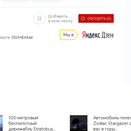
Добавить
ОБСУДИТЬ (0)
в мою ленту
Мы в
жмите
Ctrl+Enter
100-метровый
Автомобиль-теле
беспилотный
Zodiac Stargazer 
дирижабль Stratobus
вас в горы