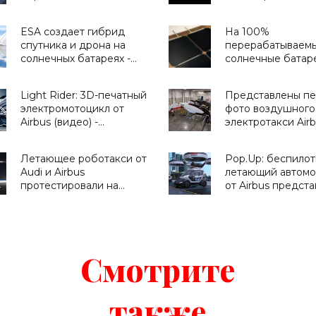
будет следить за
полюбоваться зв
Землей из стратосферы
- «Техника»
ESA создает гибрид
На 100%
- «Техника»
спутника и дрона на
перерабатываем
солнечных батареях -
солнечные батар
«Космос»
биоматериалов -
«Новости Электр
Light Rider: 3D-печатный
Представлены п
электромотоцикл от
фото воздушного
Airbus (видео) -
электротакси Airb
«Транспорт»
«Транспорт»
Летающее роботакси от
Pop.Up: беспило
Audi и Airbus
летающий автомо
протестировали на
от Airbus предста
Drone Week -
Женеве (видео) -
«Транспорт»
«Транспорт»
Смотрите
также