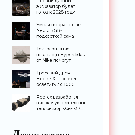
Первый лунный
экскаватор будет
готов к 2028 году -
«Техника»
Умная гитара Litejam
Neo с RGB-
подсветкой сама
научит вас играть -
«Гаджеты»
Технологичные
шлепанцы Hyperslides
от Nike помогут
расслабить усталые
ноги после
Тросовый дрон
тренировки -
Heone-X способен
«Гаджеты»
осветить до 1000
квадратных метров
земли -
Ростех разработал
«Беспилотники»
высокочувствительный
тепловизор «Сыч-3К»
с дальностью
распознавания до 2
км - «Гаджеты»
Д
ругие новости