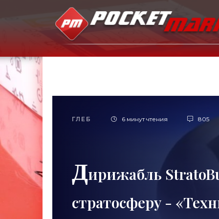
ГЛЕБ
6 минут чтения
805
Д
ирижабль StratoB
стратосферу - «Тех