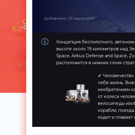
Добавлено: 27 марта 2014
Концепция беспилотного, автономн
высоте около 19 километров над Зе
Space, Airbus Defense and Space, Z
расположится в нижних слоях стра
✔ Человечество 
себе жизнь. Вна
изобретением ко
от колеса челов
велосипеды изоб
корабли, поезда…
ездит и плавает 