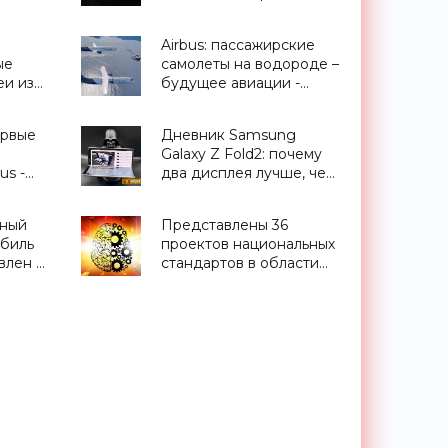
ездами
зум, видео в 8K и
ценник от $1000 -
Airbus: пассажирские
«Смартфоны»
ые
самолеты на водороде –
еи из
будущее авиации -
«Транспорт»
оники»
ервые
Дневник Samsung
Galaxy Z Fold2: почему
us -
два дисплея лучше, чем
один - «Смартфоны»
тный
Представлены 36
биль
проектов национальных
влен в
стандартов в области
ИИ - «Смартфоны»