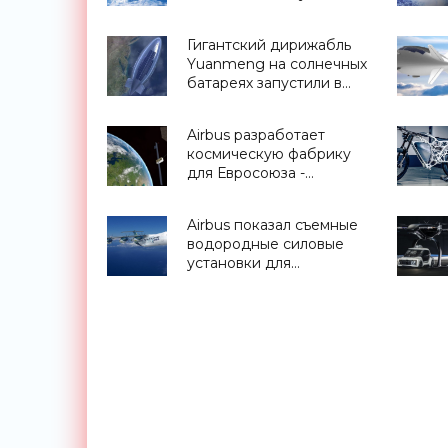
автономного дирижабля
Stratobus - «Новости
Гигантский дирижабль
Электроники»
Yuanmeng на солнечных
батареях запустили в
Китае - «Транспорт»
Airbus разработает
космическую фабрику
для Евросоюза -
«Космос»
Airbus показал съемные
водородные силовые
установки для
самолетов - «Транспорт»