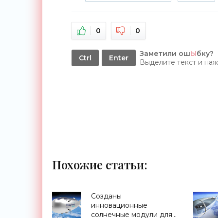
0
0
Заметили ош
Ы
бку?
Ctrl
Enter
Выделите текст и на
Похожие статьи:
Созданы
инновационные
солнечные модули для