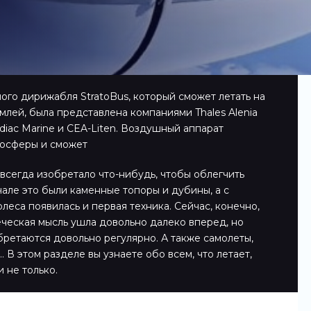
ого дирижабля StratoBus, который сможет летать на
млей, была представлена компаниями Thales Alenia
odiac Marine и CEA-Liten. Воздушный аппарат
тосферы и сможет
всегда изобретало что-нибудь, чтобы облегчить
чале это были каменные топоры и дубины, а с
леса появилась и первая техника. Сейчас, конечно,
еческая мысль ушла довольно далеко вперед, но
ретаются довольно регулярно. А также самолеты,
 В этом разделе вы узнаете обо всем, что летает,
и не только.