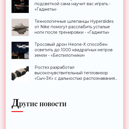
подсветкой сама научит вас играть -
«Гаджеты»
Технологичные шлепанцы Hyperslides
от Nike помогут расслабить усталые
ноги после тренировки - «Гаджеты»
Тросовый дрон Heone-X способен
осветить до 1000 квадратных метров
земли - «Беспилотники»
Ростех разработал
высокочувствительный тепловизор
«Сыч-3К» с дальностью распознавания
до 2 км - «Гаджеты»
Д
ругие новости