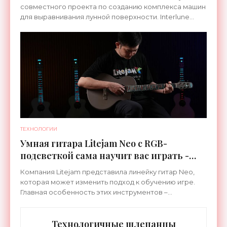
совместного проекта по созданию комплекса машин
для выравнивания лунной поверхности. Interlune
специализируется на робототехнике и космической
ТЕХНОЛОГИИ
Умная гитара Litejam Neo с RGB-
подсветкой сама научит вас играть -
«Гаджеты»
Компания Litejam представила линейку гитар Neo,
которая может изменить подход к обучению игре.
Главная особенность этих инструментов –
встроенная RGB-подсветка грифа. Светодиоды
синхронизируются с
Технологичные шлепанцы