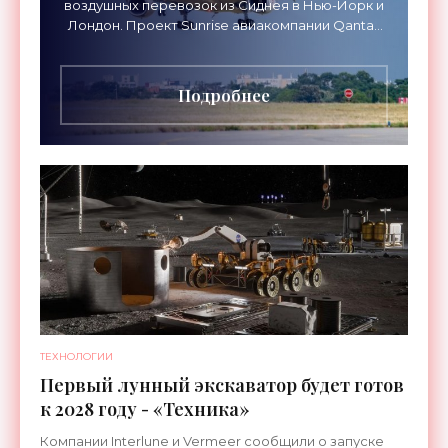
воздушных перевозок из Сиднея в Нью-Йорк и
Лондон. Проект Sunrise авиакомпании Qantas
Airways организует беспосадочные перелеты
длительностью до 24
Подробнее
ТЕХНОЛОГИИ
Первый лунный экскаватор будет готов
к 2028 году - «Техника»
Компании Interlune и Vermeer сообщили о запуске