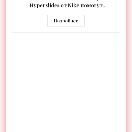
Hyperslides от Nike помогут
расслабить усталые ноги после
тренировки - «Гаджеты»
Подробнее