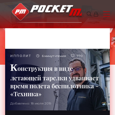
ИППОЛИТ
6 минут чтения
770
К
онструкция в виде
летающей тарелки удваивает
время полета беспилотника -
«Техника»
Добавлено: 18 июля 2019