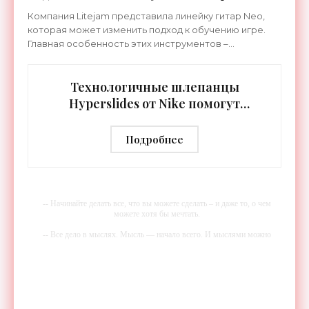
«Гаджеты»
Компания Litejam представила линейку гитар Neo,
которая может изменить подход к обучению игре.
Главная особенность этих инструментов –
встроенная RGB-подсветка грифа. Светодиоды
синхронизируются с
Технологичные шлепанцы
Hyperslides от Nike помогут
расслабить усталые ноги после
тренировки - «Гаджеты»
Подробнее
-- Начинайте делать все, что вы можете сделать – и даже то, о чем
можете хотя бы мечтать.
-- Все дело в мыслях. Мысль — начало всего. И мыслями можно
управлять. И поэтому главное дело совершенствования: работать над
мыслями.
-- Идите уверенно по направлению к мечте. Живите той жизнью,
которую вы сами себе придумали.
-- Самое большое богатство — это ум. Самая большая нищета —