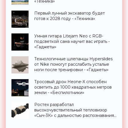
«Техника»
Первый лунный экскаватор будет
готов к 2028 году - «Техника»
Умная гитара Litejam Neo с RGB-
подсветкой сама научит вас играть -
«Гаджеты»
Технологичные шлепанцы Hyperslides
от Nike помогут расслабить усталые
ноги после тренировки - «Гаджеты»
Тросовый дрон Heone-X способен
осветить до 1000 квадратных метров
земли - «Беспилотники»
Ростех разработал
высокочувствительный тепловизор
«Сыч-3К» с дальностью распознавания
до 2 км - «Гаджеты»