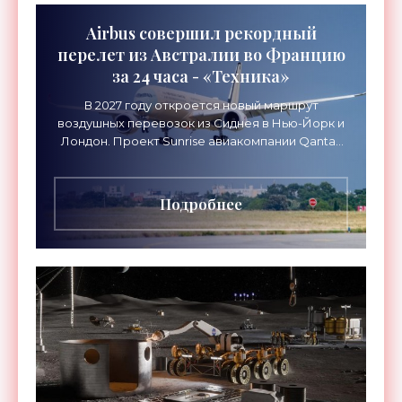
Airbus совершил рекордный
перелет из Австралии во Францию
за 24 часа - «Техника»
В 2027 году откроется новый маршрут
воздушных перевозок из Сиднея в Нью-Йорк и
Лондон. Проект Sunrise авиакомпании Qantas
Airways организует беспосадочные перелеты
длительностью до 24
Подробнее