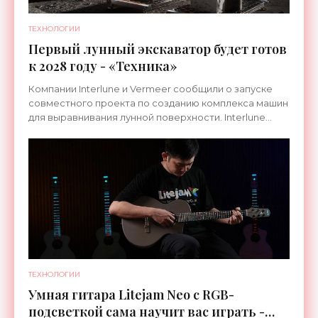
ТЕХНОЛОГИИ
Первый лунный экскаватор будет готов
к 2028 году - «Техника»
Компании Interlune и Vermeer сообщили о запуске
совместного проекта по созданию комплекса машин
для выравнивания лунной поверхности. Interlune
специализируется на робототехнике и космической
ТЕХНОЛОГИИ
Умная гитара Litejam Neo с RGB-
подсветкой сама научит вас играть -