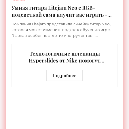
Умная гитара Litejam Neo с RGB-
подсветкой сама научит вас играть -
«Гаджеты»
Компания Litejam представила линейку гитар Neo,
которая может изменить подход к обучению игре.
Главная особенность этих инструментов –
встроенная RGB-подсветка грифа. Светодиоды
синхронизируются с
Технологичные шлепанцы
Hyperslides от Nike помогут
расслабить усталые ноги после
тренировки - «Гаджеты»
Подробнее