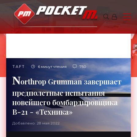
TAFT
6 минут чтения
750
N
orthrop Grumman завершает
предполетные испытания
новейшего бомбардировщика
В-21 - «Техника»
Добавлено: 28 мая 2022