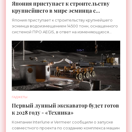
Япония приступает к строительству
крупнейшего в мире эсминца с
системой ПРО AEGIS - «Оружие»
Япония приступает к строительству крупнейшего
эсминца водоизмещением 14500 тонн, оснащенного
системой ПРО AEGIS, в ответ на изменяющуюся
ситуацию в Восточной Азии — в частности, на
ракетные
ГАДЖЕТЫ
Первый лунный экскаватор будет готов
к 2028 году - «Техника»
Компании Interlune и Vermeer сообщили о запуске
совместного проекта по созданию комплекса машин