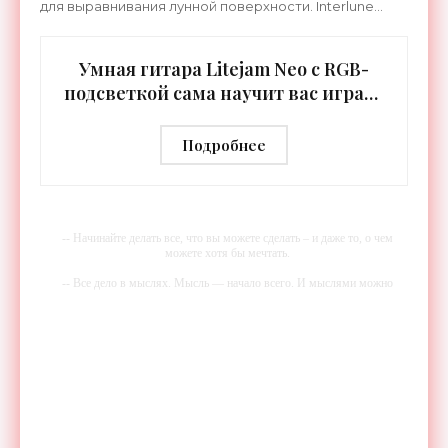
для выравнивания лунной поверхности. Interlune
специализируется на робототехнике и космической
Умная гитара Litejam Neo с RGB-
подсветкой сама научит вас играть
- «Гаджеты»
Подробнее
-- Начинайте делать все, что вы можете сделать – и даже то, о чем
можете хотя бы мечтать.
-- Все дело в мыслях. Мысль — начало всего. И мыслями можно
управлять. И поэтому главное дело совершенствования: работать над
мыслями.
-- Идите уверенно по направлению к мечте. Живите той жизнью,
которую вы сами себе придумали.
-- Самое большое богатство — это ум. Самая большая нищета —
глупость. Из всех страхов самый пугающий — самолюбование.
-- Лучшее, что можно сделать с хорошим советом, это пропустить его