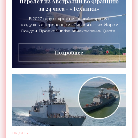
перелет из Австралии во Францию
за 24 часа - «Техника»
В 2027 году откроется новый маршрут
воздушных перевозок из Сиднея в Нью-Йорк и
Лондон. Проект Sunrise авиакомпании Qantas
Airways организует беспосадочные перелеты
длительностью до 24
Подробнее
ГАДЖЕТЫ