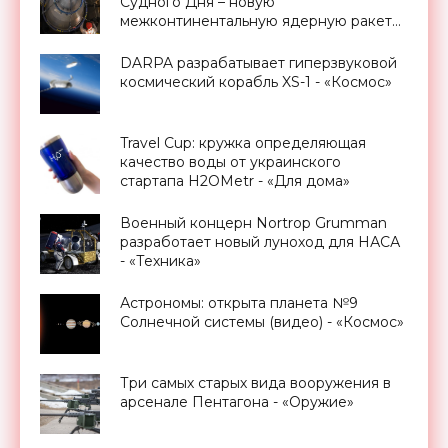
Судного Дня – новую
межконтинентальную ядерную ракету
GBSD - «Оружие»
DARPA разрабатывает гиперзвуковой
космический корабль XS-1 - «Космос»
Travel Cup: кружка определяющая
качество воды от украинского
стартапа H2OMetr - «Для дома»
Военный концерн Nortrop Grumman
разработает новый луноход для НАСА
- «Техника»
Астрономы: открыта планета №9
Солнечной системы (видео) - «Космос»
Три самых старых вида вооружения в
арсенале Пентагона - «Оружие»