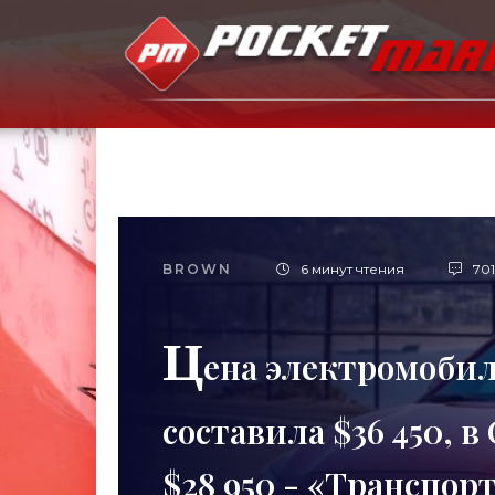
BROWN
6 минут чтения
701
Ц
ена электромобиля
составила $36 450, в
$28 950 - «Транспор