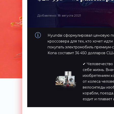
Добавлено: 18 августа 2021
Hyundai сформулировал ценовую п
кроссовера для тех, кто хочет идти
покупать электромобиль премиум-се
Kona составит 36 450 долларов США
✔ Человечество 
себе жизнь. Вна
изобретением ко
от колеса челов
велосипеды изоб
корабли, поезда…
ездит и плавает 