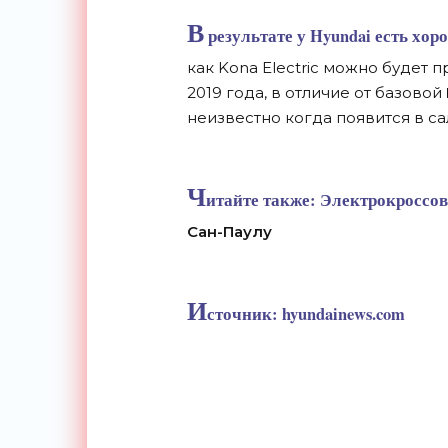
В
результате у Hyundai есть хор
как Kona Electric можно будет 
2019 года, в отличие от базовой
неизвестно когда появится в са
Ч
итайте также:
Электрокроссове
Сан-Паулу
И
сточник:
hyundainews.com