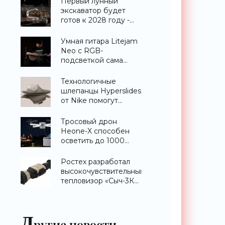
Первый лунный
экскаватор будет
готов к 2028 году -
«Техника»
Умная гитара Litejam
Neo с RGB-
подсветкой сама
научит вас играть -
«Гаджеты»
Технологичные
шлепанцы Hyperslides
от Nike помогут
расслабить усталые
ноги после
Тросовый дрон
тренировки -
Heone-X способен
«Гаджеты»
осветить до 1000
квадратных метров
земли -
Ростех разработал
«Беспилотники»
высокочувствительный
тепловизор «Сыч-3К»
с дальностью
распознавания до 2
км - «Гаджеты»
Д
ругие новости