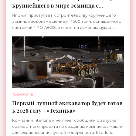
крупнейшего в мире эсминца с
системой ПРО AEGIS - «Оружие»
Япония приступает к строительству крупнейшего
эсминца водоизмещением 14500 тонн, оснащенного
системой ПРО AEGIS, в ответ на изменяющуюся
ситуацию в Восточной Азии — в частности, на
ракетные
ТЕХНОЛОГИИ
Первый лунный экскаватор будет готов
к 2028 году - «Техника»
Компании Interlune и Vermeer сообщили о запуске
совместного проекта по созданию комплекса машин
для выравнивания лунной поверхности. Interlune