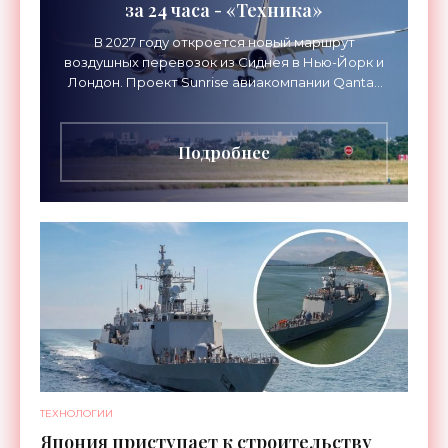
за 24 часа - «Техника»
В 2027 году откроется новый маршрут
воздушных перевозок из Сиднея в Нью-Йорк и
Лондон. Проект Sunrise авиакомпании Qantas
Airways организует беспосадочные перелеты
длительностью до 24
Подробнее
ТЕХНОЛОГИИ
Япония приступает к строительству