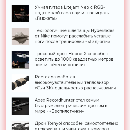
Умная гитара Litejam Neo с RGB-
подсветкой сама научит вас играть -
«Гаджеты»
Технологичные шлепанцы Hyperslides
от Nike помогут расслабить усталые
ноги после тренировки - «Гаджеты»
Тросовый дрон Heone-X способен
осветить до 1000 квадратных метров
земли - «Беспилотники»
Ростех разработал
высокочувствительный тепловизор
«Сыч-3К» с дальностью распознавания
до 2 км - «Гаджеты»
Apex Recordhunter стал самым
быстрым электрическим дроном в
мире - «Беспилотники»
Дрон Tornyol способен самостоятельно
отслеживать и уничтожать комаров -