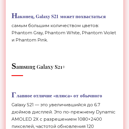
Н
аконец, Galaxy S21
может похвастаться
самым большим количеством цветов:
Phantom Gray, Phantom White, Phantom Violet
и
Phantom Pink.
S
amsung Galaxy S21+
Г
лавное отличие
«
плюса
»
от
обычного
Galaxy S21
—
это увеличившийся до
6.7
дюймов дисплей. Это
по-прежнему
Dynamic
AMOLED 2X с
разрешением 1080
×
2400
пикселей, частотой обновления 120