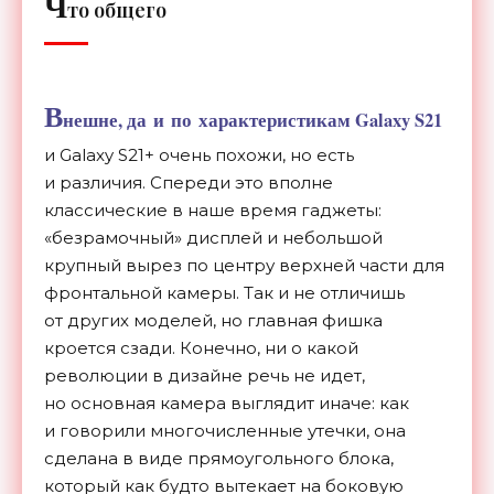
Ч
то общего
В
нешне, да
и
по
характеристикам Galaxy S21
и
Galaxy S21+ очень похожи, но
есть
и
различия. Спереди это вполне
классические в
наше время гаджеты:
«
безрамочный
»
дисплей и
небольшой
крупный вырез по
центру верхней части для
фронтальной камеры. Так и
не
отличишь
от
других моделей, но
главная фишка
кроется сзади. Конечно, ни
о
какой
революции в
дизайне речь не
идет,
но
основная камера выглядит иначе: как
и
говорили многочисленные утечки, она
сделана в
виде прямоугольного блока,
который как будто вытекает на
боковую