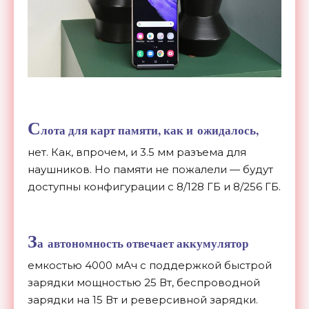
С
лота для карт памяти, как и
ожидалось,
нет. Как, впрочем, и
3.5
мм разъема для
наушников. Но
памяти не
пожалели
—
будут
доступны конфигурации с
8/128 ГБ
и
8/256 ГБ.
З
а
автономность отвечает аккумулятор
емкостью 4000
мАч с
поддержкой быстрой
зарядки мощностью 25 Вт, беспроводной
зарядки на
15 Вт
и
реверсивной зарядки.