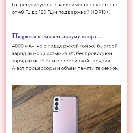
Гц (
регулируется в зависимости от контента
от 48 Гц до 120 Гц
)и
поддержкой HDR10+.
П
одросла и
емкость аккумулятора
—
4800
мАч, но
с
поддержкой той
же быстрой
зарядки мощностью 25 Вт, беспроводной
зарядки на
15 Вт
и
реверсивной зарядки.
А
вот процессоры и
объем памяти такие
же.