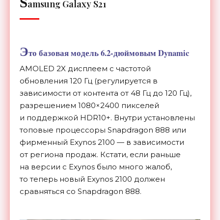
S
amsung Galaxy S21
Э
то базовая модель 6.
2-дюймовым
Dynamic
AMOLED 2X дисплеем с
частотой
обновления 120 Гц (
регулируется в
зависимости от контента от 48 Гц до 120 Гц
),
разрешением 1080
×
2400 пикселей
и
поддержкой HDR10+. Внутри установлены
топовые процессоры Snapdragon 888 или
фирменный Exynos 2100
—
в
зависимости
от
региона продаж. Кстати, если раньше
на
версии с
Exynos было много жалоб,
то
теперь новый Exynos 2100 должен
сравняться со
Snapdragon 888.