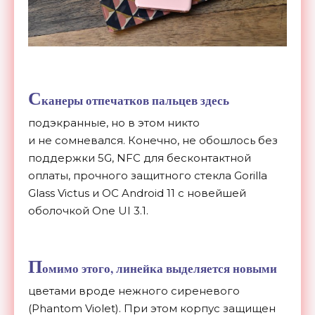
С
канеры отпечатков пальцев здесь
подэкранные, но
в
этом никто
и
не
сомневался. Конечно, не
обошлось без
поддержки 5G, NFC для бесконтактной
оплаты, прочного защитного стекла Gorilla
Glass Victus и
ОС
Android 11 с
новейшей
оболочкой One UI
3.1.
П
омимо этого, линейка выделяется новыми
цветами вроде нежного сиреневого
(Phantom Violet). При этом корпус защищен