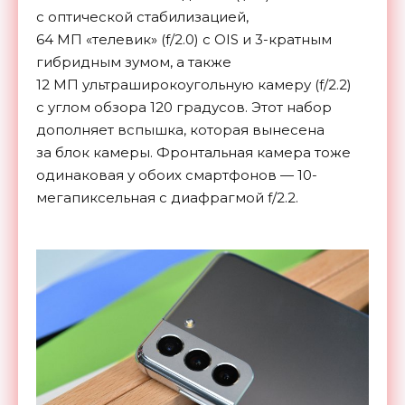
с
оптической стабилизацией,
64
МП
«
телевик
»
(f/2.0) с
OIS и
3-кратным
гибридным зумом, а
также
12
МП
ультраширокоугольную камеру (f/2.2)
с
углом обзора 120 градусов. Этот набор
дополняет вспышка, которая вынесена
за
блок камеры. Фронтальная камера тоже
одинаковая у
обоих смартфонов
—
10-
мегапиксельная
с
диафрагмой f/2.2.