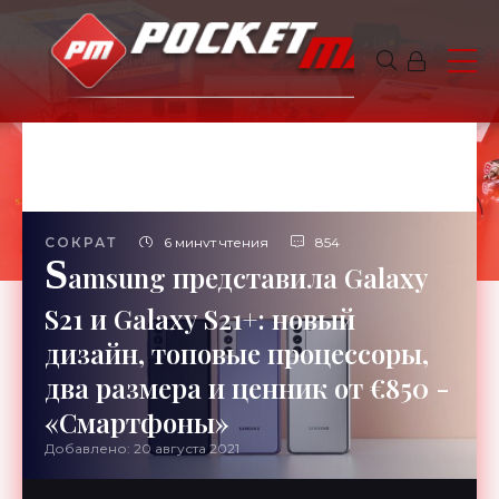
СОКРАТ
6 минут чтения
854
S
amsung представила Galaxy
S21 и Galaxy S21+: новый
дизайн, топовые процессоры,
два размера и ценник от €850 -
«Смартфоны»
Добавлено: 20 августа 2021