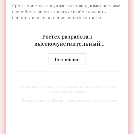
земли - «Беспилотники»
Дрон Heone-X с мощными светодиодными панелями
способен зависать в воздухе и обеспечивать
непрерывное освещение пространства на
протяжении целых суток. В отличие от стационарных
источников света,
Ростех разработал
высокочувствительный
тепловизор «Сыч-3К» с
дальностью распознавания до 2 км
Подробнее
- «Гаджеты»
-- Начинайте делать все, что вы можете сделать – и даже то, о чем
можете хотя бы мечтать.
-- Все дело в мыслях. Мысль — начало всего. И мыслями можно
управлять. И поэтому главное дело совершенствования: работать над
мыслями.
-- Идите уверенно по направлению к мечте. Живите той жизнью,
которую вы сами себе придумали.
-- Самое большое богатство — это ум. Самая большая нищета —