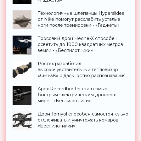
«Гаджеты»
Технологичные шлепанцы Hyperslides
от Nike помогут расслабить усталые
ноги после тренировки - «Гаджеты»
Тросовый дрон Heone-X способен
осветить до 1000 квадратных метров
земли - «Беспилотники»
Ростех разработал
высокочувствительный тепловизор
«Сыч-3К» с дальностью распознавания
до 2 км - «Гаджеты»
Apex Recordhunter стал самым
быстрым электрическим дроном в
мире - «Беспилотники»
Дрон Tornyol способен самостоятельно
отслеживать и уничтожать комаров -
«Беспилотники»