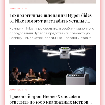
АРХИТЕКТУРА
Технологичные шлепанцы Hyperslides
от Nike помогут расслабить усталые
ноги после тренировки - «Гаджеты»
Компания Nike и производитель реабилитационного
оборудования Hyperice представили совместную
новинку – высокотехнологичные шлепанцы, ставка в
которых сделана на сочетание тепла и вибрации.
АРХИТЕКТУРА
Тросовый дрон Heone-X способен
осветить до 1000 квадратных метров