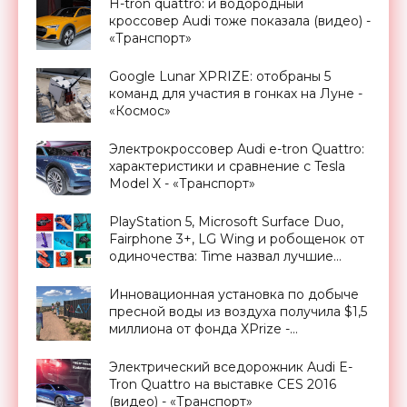
H-tron quattro: и водородный
кроссовер Audi тоже показала (видео) -
«Транспорт»
Google Lunar XPRIZE: отобраны 5
команд для участия в гонках на Луне -
«Космос»
Электрокроссовер Audi e-tron Quattro:
характеристики и сравнение с Tesla
Model X - «Транспорт»
PlayStation 5, Microsoft Surface Duo,
Fairphone 3+, LG Wing и робощенок от
одиночества: Time назвал лучшие
изобретения года - «Смартфоны»
Инновационная установка по добыче
пресной воды из воздуха получила $1,5
миллиона от фонда XPrize -
«Технологии»
Электрический вседорожник Audi E-
Tron Quattro на выставке CES 2016
(видео) - «Транспорт»