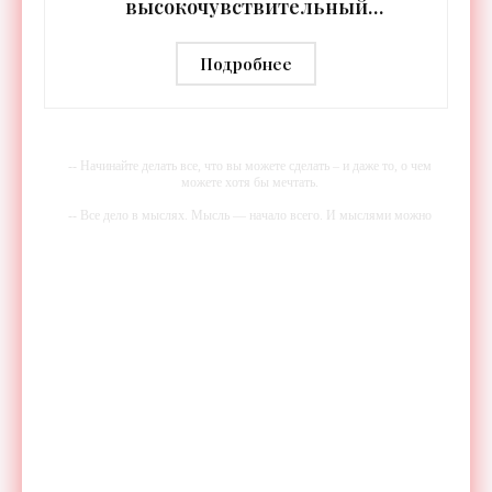
высокочувствительный
тепловизор «Сыч-3К» с
дальностью распознавания до 2 км
Подробнее
- «Гаджеты»
-- Начинайте делать все, что вы можете сделать – и даже то, о чем
можете хотя бы мечтать.
-- Все дело в мыслях. Мысль — начало всего. И мыслями можно
управлять. И поэтому главное дело совершенствования: работать над
мыслями.
-- Идите уверенно по направлению к мечте. Живите той жизнью,
которую вы сами себе придумали.
-- Самое большое богатство — это ум. Самая большая нищета —
глупость. Из всех страхов самый пугающий — самолюбование.
-- Лучшее, что можно сделать с хорошим советом, это пропустить его
мимо ушей. Он никогда не бывает полезен никому, кроме того, кто
его дал.
-- Люблю давать советы и очень не люблю, когда их дают мне.