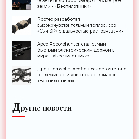
осветить до 1000 квадратных метров
земли - «Беспилотники»
Ростех разработал
высокочувствительный тепловизор
«Сыч-3К» с дальностью распознавания
до 2 км - «Гаджеты»
Apex Recordhunter стал самым
быстрым электрическим дроном в
мире - «Беспилотники»
Дрон Tornyol способен самостоятельно
отслеживать и уничтожать комаров -
«Беспилотники»
Д
ругие новости