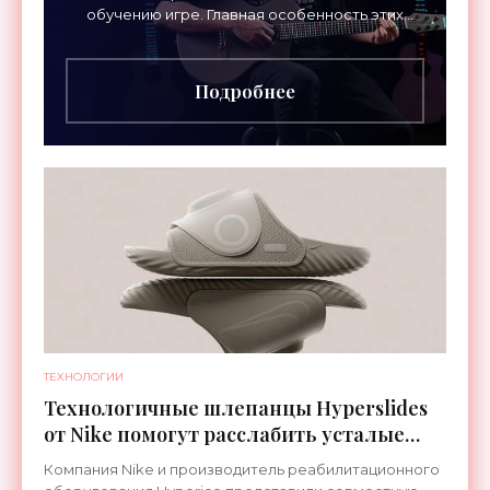
обучению игре. Главная особенность этих
инструментов – встроенная RGB-подсветка
грифа. Светодиоды
Подробнее
ТЕХНОЛОГИИ
Технологичные шлепанцы Hyperslides
от Nike помогут расслабить усталые
ноги после тренировки - «Гаджеты»
Компания Nike и производитель реабилитационного