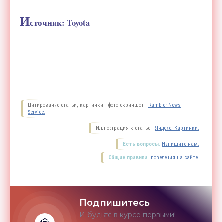
И
сточник:
Toyota
Цитирование статьи, картинки - фото скриншот -
Rambler News
Service.
Иллюстрация к статье -
Яндекс. Картинки.
Есть вопросы.
Напишите нам.
Общие правила
поведения на сайте.
Подпишитесь
И будьте в курсе первыми!