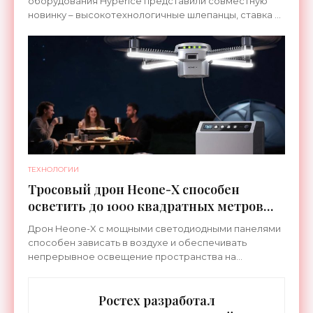
оборудования Hyperice представили совместную
новинку – высокотехнологичные шлепанцы, ставка в
которых сделана на сочетание тепла и вибрации.
ТЕХНОЛОГИИ
Тросовый дрон Heone-X способен
осветить до 1000 квадратных метров
земли - «Беспилотники»
Дрон Heone-X с мощными светодиодными панелями
способен зависать в воздухе и обеспечивать
непрерывное освещение пространства на
протяжении целых суток. В отличие от стационарных
источников света,
Ростех разработал