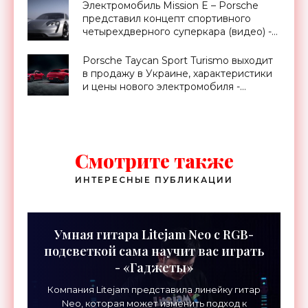
Электромобиль Mission E – Porsche
представил концепт спортивного
четырехдверного суперкара (видео) -
«Транспорт»
Porsche Taycan Sport Turismo выходит
в продажу в Украине, характеристики
и цены нового электромобиля -
«Транспорт»
Смотрите также
ИНТЕРЕСНЫЕ ПУБЛИКАЦИИ
Умная гитара Litejam Neo с RGB-
подсветкой сама научит вас играть
- «Гаджеты»
Компания Litejam представила линейку гитар
Neo, которая может изменить подход к