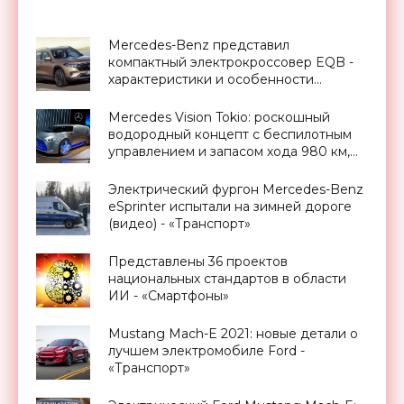
Mercedes-Benz представил
компактный электрокроссовер EQB -
характеристики и особенности
новинки (видео) - «Транспорт»
Mercedes Vision Tokio: роскошный
водородный концепт с беспилотным
управлением и запасом хода 980 км,
Токийский автосалон 2015 -
«Транспорт»
Электрический фургон Mercedes-Benz
eSprinter испытали на зимней дороге
(видео) - «Транспорт»
Представлены 36 проектов
национальных стандартов в области
ИИ - «Смартфоны»
Mustang Mach-E 2021: новые детали о
лучшем электромобиле Ford -
«Транспорт»