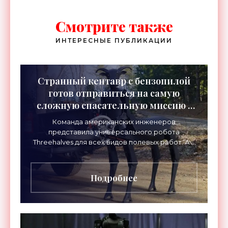
Смотрите также
ИНТЕРЕСНЫЕ ПУБЛИКАЦИИ
Странный кентавр с бензопилой
готов отправиться на самую
сложную спасательную миссию -
«Роботы»
Команда американских инженеров
представила универсального робота
Threehalves для всех видов полевых работ. А в
первую очередь – для спасательных миссий с
прицелом на работу в зонах
Подробнее