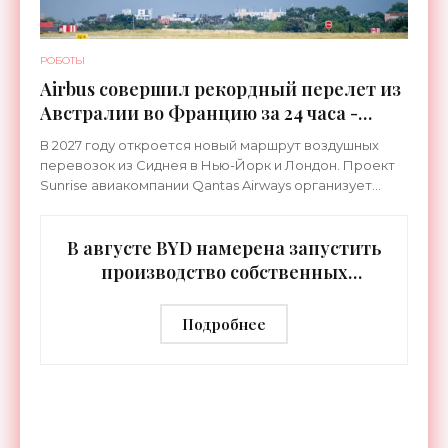
РОБОТЫ
Airbus совершил рекордный перелет из
Австралии во Францию за 24 часа -
«Техника»
В 2027 году откроется новый маршрут воздушных
перевозок из Сиднея в Нью-Йорк и Лондон. Проект
Sunrise авиакомпании Qantas Airways организует
беспосадочные перелеты длительностью до 24
часов.
В августе BYD намерена запустить
производство собственных
человекоподобных роботов -
«Роботы»
Подробнее