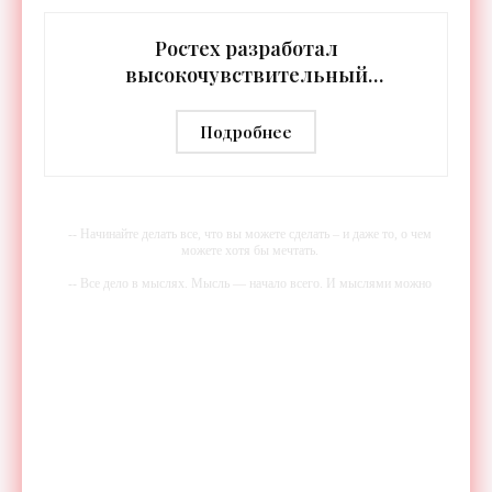
протяжении целых суток. В отличие от стационарных
источников света,
Ростех разработал
высокочувствительный
тепловизор «Сыч-3К» с
дальностью распознавания до 2 км
Подробнее
- «Гаджеты»
-- Начинайте делать все, что вы можете сделать – и даже то, о чем
можете хотя бы мечтать.
-- Все дело в мыслях. Мысль — начало всего. И мыслями можно
управлять. И поэтому главное дело совершенствования: работать над
мыслями.
-- Идите уверенно по направлению к мечте. Живите той жизнью,
которую вы сами себе придумали.
-- Самое большое богатство — это ум. Самая большая нищета —
глупость. Из всех страхов самый пугающий — самолюбование.
-- Лучшее, что можно сделать с хорошим советом, это пропустить его
мимо ушей. Он никогда не бывает полезен никому, кроме того, кто
его дал.