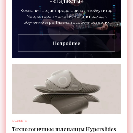
- «Гаджеты»
Компания Litejam представила линейку гитар
Neo, которая может изменить подход к
обучению игре. Главная особенность этих
инструментов – встроенная RGB-подсветка
грифа. Светодиоды
Подробнее
ГАДЖЕТЫ
Технологичные шлепанцы Hyperslides