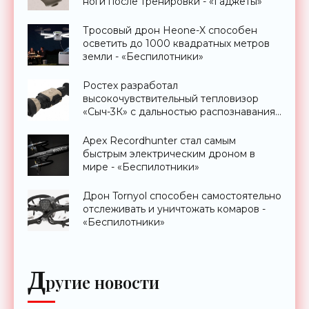
ноги после тренировки - «Гаджеты»
Тросовый дрон Heone-X способен
осветить до 1000 квадратных метров
земли - «Беспилотники»
Ростех разработал
высокочувствительный тепловизор
«Сыч-3К» с дальностью распознавания
до 2 км - «Гаджеты»
Apex Recordhunter стал самым
быстрым электрическим дроном в
мире - «Беспилотники»
Дрон Tornyol способен самостоятельно
отслеживать и уничтожать комаров -
«Беспилотники»
Д
ругие новости