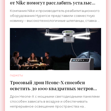
от Nike помогут расслабить усталые
ноги после тренировки - «Гаджеты»
Компания Nike и производитель реабилитационного
оборудования Hyperice представили совместную
новинку – высокотехнологичные шлепанцы, ставка в
которых сделана на сочетание тепла и вибрации.
ГАДЖЕТЫ
Тросовый дрон Heone-X способен
осветить до 1000 квадратных метров
земли - «Беспилотники»
Дрон Heone-X с мощными светодиодными панелями
способен зависать в воздухе и обеспечивать
непрерывное освещение пространства на