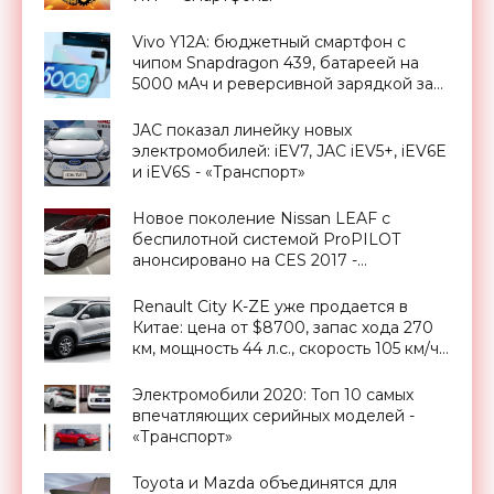
Vivo Y12A: бюджетный смартфон с
чипом Snapdragon 439, батареей на
5000 мАч и реверсивной зарядкой за
$145 - «Смартфоны»
JAC показал линейку новых
электромобилей: iEV7, JAC iEV5+, iEV6E
и iEV6S - «Транспорт»
Новое поколение Nissan LEAF с
беспилотной системой ProPILOT
анонсировано на CES 2017 -
«Транспорт»
Renault City K-ZE уже продается в
Китае: цена от $8700, запас хода 270
км, мощность 44 л.с., скорость 105 км/ч -
«Транспорт»
Электромобили 2020: Топ 10 самых
впечатляющих серийных моделей -
«Транспорт»
Toyota и Mazda объединятся для