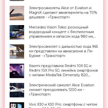
Электросамолеты Alice от Eviation и
MagniX сделают авиаперелеты на 70%
дешевле - «Транспорт»
Mercedes Vision Tokio: роскошный
водородный концепт с беспилотным
управлением и запасом хода 980 км,
Токийский автосалон 2015 -
«Транспорт»
Электросамолет с дальностью хода 965
км представлен на авиасалоне в Ле-
Бурже - «Транспорт»
Xiaomi представила Redmi 10X 5G и
Redmi 10X Pro 5G: линейка смартфонов
с чипами MediaTek Dimensity 820,
AMOLED-дисплеями и MIUI 12 на
борту - «Смартфоны»
Электрический самолет Alice Eviation
сможет преодолевать 1200 км -
«Транспорт»
Vivo X30 и X30 Pro: смартфоны с чипом