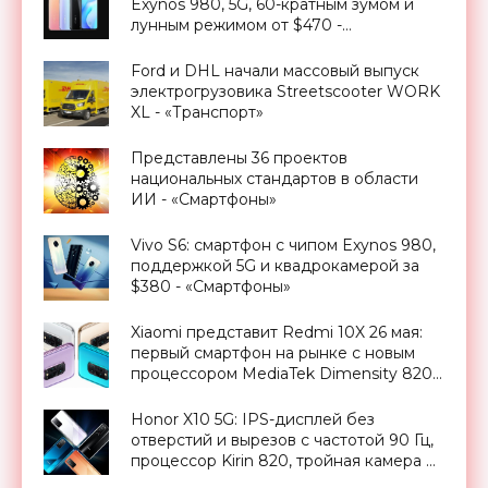
Exynos 980, 5G, 60-кратным зумом и
лунным режимом от $470 -
«Смартфоны»
Ford и DHL начали массовый выпуск
электрогрузовика Streetscooter WORK
XL - «Транспорт»
Представлены 36 проектов
национальных стандартов в области
ИИ - «Смартфоны»
Vivo S6: смартфон с чипом Exynos 980,
поддержкой 5G и квадрокамерой за
$380 - «Смартфоны»
Xiaomi представит Redmi 10X 26 мая:
первый смартфон на рынке с новым
процессором MediaTek Dimensity 820 -
«Смартфоны»
Honor X10 5G: IPS-дисплей без
отверстий и вырезов с частотой 90 Гц,
процессор Kirin 820, тройная камера на
40 Мп и ценник от $267 - «Смартфоны»