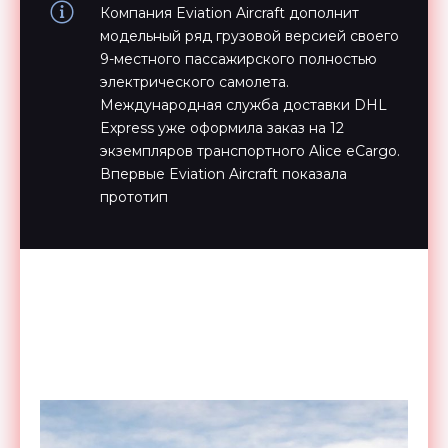
Компания Eviation Aircraft дополнит
модельный ряд грузовой версией своего
9-местного пассажирского полностью
электрического самолета.
Международная служба доставки DHL
Express уже оформила заказ на 12
экземпляров транспортного Alice eCargo.
Впервые Eviation Aircraft показала
прототип