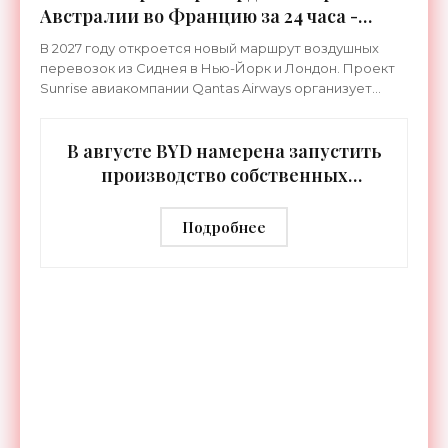
Австралии во Францию за 24 часа -
«Техника»
В 2027 году откроется новый маршрут воздушных
перевозок из Сиднея в Нью-Йорк и Лондон. Проект
Sunrise авиакомпании Qantas Airways организует
беспосадочные перелеты длительностью до 24
часов.
В августе BYD намерена запустить
производство собственных
человекоподобных роботов -
«Роботы»
Подробнее