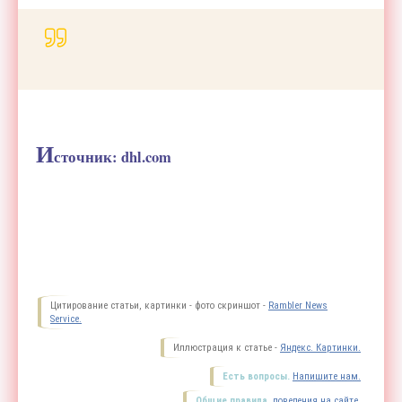
И
сточник: dhl.com
Цитирование статьи, картинки - фото скриншот -
Rambler News
Service.
Иллюстрация к статье -
Яндекс. Картинки.
Есть вопросы.
Напишите нам.
Общие правила
поведения на сайте.