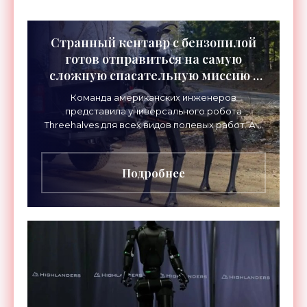
Странный кентавр с бензопилой
готов отправиться на самую
сложную спасательную миссию -
«Роботы»
Команда американских инженеров
представила универсального робота
Threehalves для всех видов полевых работ. А в
первую очередь – для спасательных миссий с
прицелом на работу в зонах
Подробнее