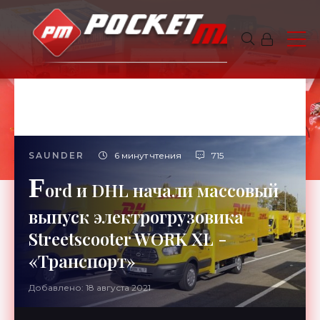
SAUNDER
6 минут чтения
715
F
ord и DHL начали массовый
выпуск электрогрузовика
Streetscooter WORK XL -
«Транспорт»
Добавлено: 18 августа 2021