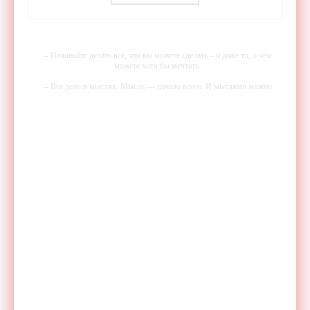
- «Гаджеты»
-- Начинайте делать все, что вы можете сделать – и даже то, о чем
можете хотя бы мечтать.
-- Все дело в мыслях. Мысль — начало всего. И мыслями можно
управлять. И поэтому главное дело совершенствования: работать над
мыслями.
-- Идите уверенно по направлению к мечте. Живите той жизнью,
которую вы сами себе придумали.
-- Самое большое богатство — это ум. Самая большая нищета —
глупость. Из всех страхов самый пугающий — самолюбование.
-- Лучшее, что можно сделать с хорошим советом, это пропустить его
мимо ушей. Он никогда не бывает полезен никому, кроме того, кто
его дал.
-- Люблю давать советы и очень не люблю, когда их дают мне.