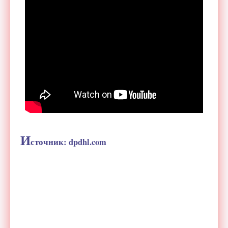
И
сточник:
dpdhl.com