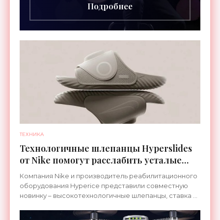
Подробнее
ТЕХНИКА
Технологичные шлепанцы Hyperslides
от Nike помогут расслабить усталые
ноги после тренировки - «Гаджеты»
Компания Nike и производитель реабилитационного
оборудования Hyperice представили совместную
новинку – высокотехнологичные шлепанцы, ставка в
которых сделана на сочетание тепла и вибрации.