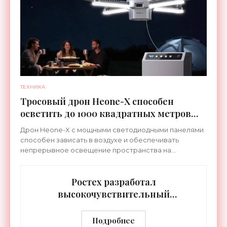
ТЕХНИКА
Тросовый дрон Heone-X способен
осветить до 1000 квадратных метров
земли - «Беспилотники»
Дрон Heone-X с мощными светодиодными панелями
способен зависать в воздухе и обеспечивать
непрерывное освещение пространства на
протяжении целых суток. В отличие от стационарных
источников света,
Ростех разработал
высокочувствительный
тепловизор «Сыч-3К» с
дальностью распознавания до 2 км
Подробнее