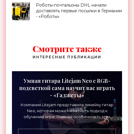
Роботы-почтальоны DHL начали
доставлять первые посылки в Германии
- «Роботы»
Смотрите также
ИНТЕРЕСНЫЕ ПУБЛИКАЦИИ
Умная гитара Litejam Neo с RGB-
подсветкой сама научит вас играть
- «Гаджеты»
Компания Litejam представила линейку гитар
Neo, которая может изменить подход к
обучению игре. Главная особенность этих
инструментов – встроенная RGB-подсветка
грифа. Светодиоды