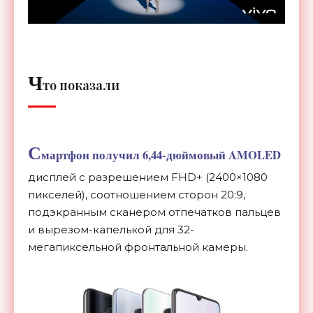
Ч
то показали
С
мартфон получил 6,
44-дюймовый
AMOLED
дисплей с
разрешением FHD+ (2400
×
1080
пикселей), соотношением сторон 20:9,
подэкранным сканером отпечатков пальцев
и
вырезом-капелькой
для
32-
мегапиксельной
фронтальной камеры.