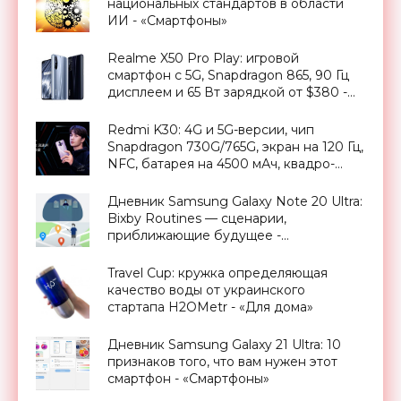
национальных стандартов в области
ИИ - «Смартфоны»
Realme X50 Pro Play: игровой
смартфон с 5G, Snapdragon 865, 90 Гц
дисплеем и 65 Вт зарядкой от $380 -
«Смартфоны»
Redmi K30: 4G и 5G-версии, чип
Snapdragon 730G/765G, экран на 120 Гц,
NFC, батарея на 4500 мАч, квадро-
камера на 64 Мп и ценник от $227 -
«Смартфоны»
Дневник Samsung Galaxy Note 20 Ultra:
Bixby Routines — сценарии,
приближающие будущее -
«Смартфоны»
Travel Cup: кружка определяющая
качество воды от украинского
стартапа H2OMetr - «Для дома»
Дневник Samsung Galaxy 21 Ultra: 10
признаков того, что вам нужен этот
смартфон - «Смартфоны»