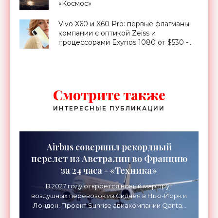
«Космос»
Vivo X60 и X60 Pro: первые флагманы
компании с оптикой Zeiss и
процессорами Exynos 1080 от $530 -
«Смартфоны»
Смотрите также
ИНТЕРЕСНЫЕ ПУБЛИКАЦИИ
Airbus совершил рекордный
перелет из Австралии во Францию
за 24 часа - «Техника»
В 2027 году откроется новый маршрут
воздушных перевозок из Сиднея в Нью-Йорк и
Лондон. Проект Sunrise авиакомпании Qantas
Airways организует беспосадочные перелеты