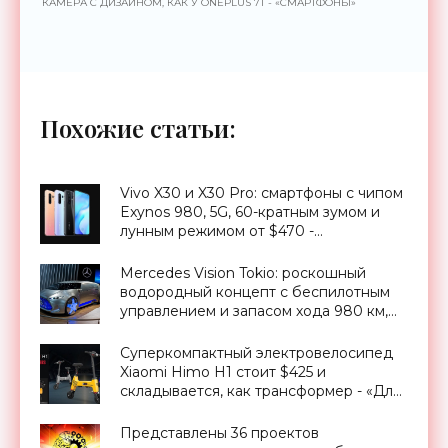
КАМЕРА С ДИЗАЙНОМ, КАК У ONEPLUS 7T - «СМАРТФОНЫ»
Похожие статьи:
Vivo X30 и X30 Pro: смартфоны с чипом
Exynos 980, 5G, 60-кратным зумом и
лунным режимом от $470 -
«Смартфоны»
Mercedes Vision Tokio: роскошный
водородный концепт с беспилотным
управлением и запасом хода 980 км,
Токийский автосалон 2015 -
«Транспорт»
Суперкомпактный электровелосипед
Xiaomi Himo H1 стоит $425 и
складывается, как трансформер - «Для
дома»
Представлены 36 проектов