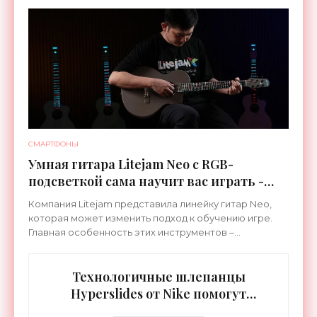
специализируется на робототехнике и космической
СМАРТФОНЫ
Умная гитара Litejam Neo с RGB-
подсветкой сама научит вас играть -
«Гаджеты»
Компания Litejam представила линейку гитар Neo,
которая может изменить подход к обучению игре.
Главная особенность этих инструментов –
встроенная RGB-подсветка грифа. Светодиоды
синхронизируются с
Технологичные шлепанцы
Hyperslides от Nike помогут
расслабить усталые ноги после