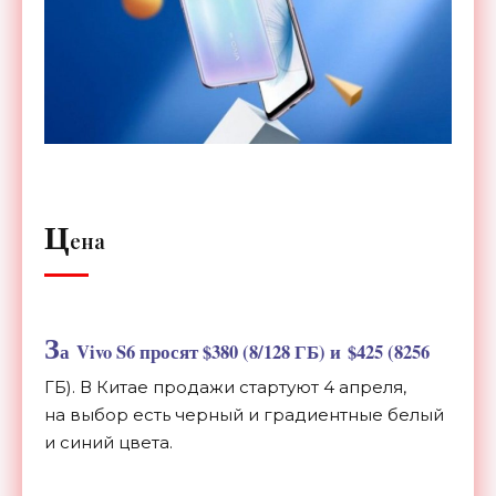
Ц
ена
З
а
Vivo S6 просят $380 (8/128 ГБ) и
$425 (8256
ГБ). В
Китае продажи стартуют 4 апреля,
на
выбор есть черный и
градиентные белый
и
синий цвета.