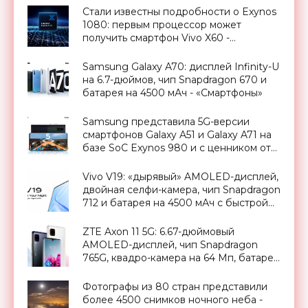
Стали известны подробности о Exynos
1080: первым процессор может
получить смартфон Vivo X60 -
«Смартфоны»
Samsung Galaxy A70: дисплей Infinity-U
на 6.7-дюймов, чип Snapdragon 670 и
батарея на 4500 мАч - «Смартфоны»
Samsung представила 5G-версии
смартфонов Galaxy A51 и Galaxy A71 на
базе SoC Exynos 980 и с ценником от
$500 - «Смартфоны»
Vivo V19: «дырявый» AMOLED-дисплей,
двойная селфи-камера, чип Snapdragon
712 и батарея на 4500 мАч с быстрой
зарядкой на 33 Вт - «Смартфоны»
ZTE Axon 11 5G: 6.67-дюймовый
AMOLED-дисплей, чип Snapdragon
765G, квадро-камера на 64 Мп, батарей
на 4000 мАч с Quick Charge 4.0 и
ценник от $380 - «Смартфоны»
Фотографы из 80 стран представили
более 4500 снимков ночного неба -