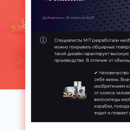
Добавлено: 29 апреля 2022
Специалисты MIT разработали необ
можно покрывать обширные поверх
такой дизайн гарантирует высокую
производстве. В отличие от обыч
✔ Человечество 
себе жизнь. Вна
изобретением ко
от колеса челов
велосипеды изоб
корабли, поезда…
ездит и плавает 