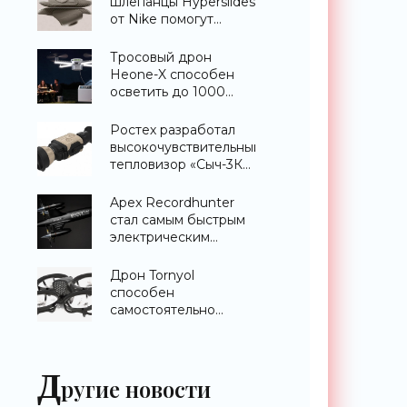
шлепанцы Hyperslides
от Nike помогут
расслабить усталые
ноги после
Тросовый дрон
тренировки -
Heone-X способен
«Гаджеты»
осветить до 1000
квадратных метров
земли -
Ростех разработал
«Беспилотники»
высокочувствительный
тепловизор «Сыч-3К»
с дальностью
распознавания до 2
Apex Recordhunter
км - «Гаджеты»
стал самым быстрым
электрическим
дроном в мире -
«Беспилотники»
Дрон Tornyol
способен
самостоятельно
отслеживать и
уничтожать комаров -
«Беспилотники»
Д
ругие новости