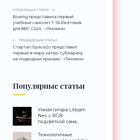
СЛЕДУЮЩАЯ СТАТЬЯ
Boeing представила первый
учебный самолет T-7A Red Hawk
для ВВС США - «Техника»
ПРЕДЫДУЩАЯ СТАТЬЯ
Стартап iSpace2o представил
первый в мире катер-субмарину
на подводных крыльях - «Техника»
Популярные статьи
Умная гитара Litejam
Neo с RGB-
подсветкой сама
научит вас играть -
«Гаджеты»
Технологичные