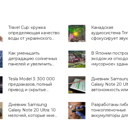
Travel Cup: кружка
Канадская
определяющая качество
аудиосистема Trin
воды от украинского
сфокусирует звук
стартапа H2OMetr -
громких концерто
«Для дома»
очень маленькой
Как уменьшить
В Японии постро
площади - «Техни
деградацию солнечных
экодом из отходо
панелей и увеличить
«мусорное» здан
срок службы - «Новости
вмещает жилые
Электроники»
квартиры, паб и
Tesla Model 3: 300 000
Дневник Samsun
пивоварню -
предзаказов, полный
Galaxy Note 20 Ult
«Архитектура»
привод и скрытые
автономность или
детали (видео) -
долго «живет» эт
«Транспорт»
смартфон -
Дневник Samsung
Разработаны гиб
«Смартфоны»
Galaxy Note 20 Ultra: 10
тонкопленочные
мелочей, которые мне
аккумуляторы дл
нравятся в этом
носимой электрон
смартфоне -
«Технологии»