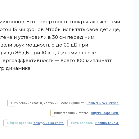
микронов. Его поверхность «покрыта» тысячами
той 15 микронов. Чтобы испытать свое детище,
тене и установили в 30 см перед ним
али звук мощностью до 66 дБ при
ц и до 86 дБ при 10 кГц. Динамик также
ергоэффективность — всего 100 миллиВатт
тр
динамика.
Цитирование статьи, картинки - фото скриншот -
Rambler News Service.
Иллюстрация к статье -
Яндекс. Картинки.
Общие правила
поведения на сайте.
Есть вопросы.
Напишите нам.