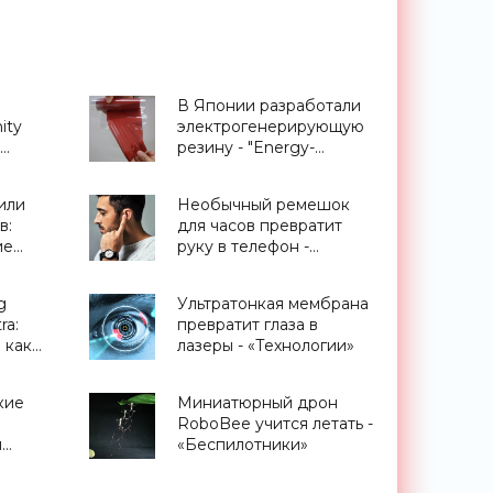
В Японии разработали
ity
электрогенерирующую
резину - "Energy-
в на
Generating Rubber" -
«Технологии»
или
Необычный ремешок
ка»
в:
для часов превратит
ие
руку в телефон -
«Гаджеты»
g
Ультратонкая мембрана
ra:
превратит глаза в
 как
лазеры - «Технологии»
от
кие
Миниатюрный дрон
RoboBee учится летать -
я
«Беспилотники»
ики -