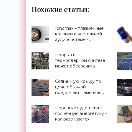
Похожие статьи:
Ionomax – плазменные
колонки в настольной
аудиосистеме -
«Гаджеты»
Прорыв в
термоядерном синтезе
может обеспечить
стабилизированный Z-
пинч - «Новости
Солнечную крышу по
Электроники»
цене обычной
предлагает немецкая
SolteQ - «Новости
Электроники»
Перовскит удешевит
солнечную энергетику -
как развивается
альтернатива кремнию -
«Новости Электроники»