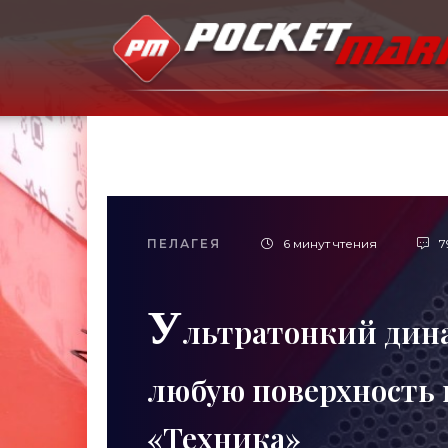
ПЕЛАГЕЯ
6 минут чтения
7
У
льтратонкий дин
любую поверхность 
«Техника»