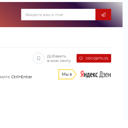
Добавить
ОБСУДИТЬ (0)
в мою ленту
Мы в
жмите
Ctrl+Enter