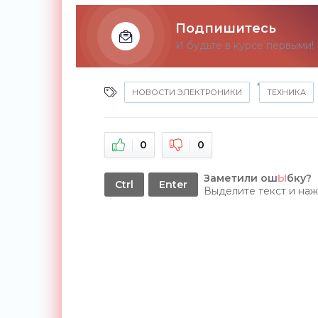
Подпишитесь
И будьте в курсе первыми!
,
НОВОСТИ ЭЛЕКТРОНИКИ
ТЕХНИКА
0
0
Заметили ош
Ы
бку?
Ctrl
Enter
Выделите текст и на