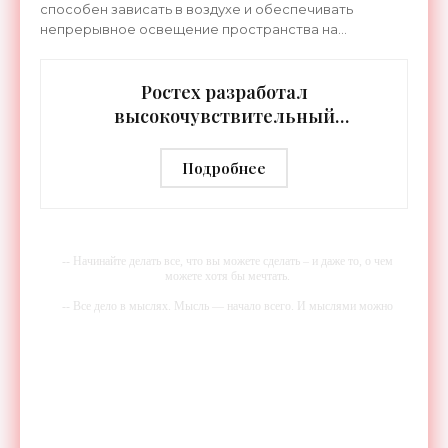
способен зависать в воздухе и обеспечивать
непрерывное освещение пространства на
протяжении целых суток. В отличие от стационарных
источников света,
Ростех разработал
высокочувствительный
тепловизор «Сыч-3К» с
дальностью распознавания до 2 км
Подробнее
- «Гаджеты»
-- Начинайте делать все, что вы можете сделать – и даже то, о чем
можете хотя бы мечтать.
-- Все дело в мыслях. Мысль — начало всего. И мыслями можно
управлять. И поэтому главное дело совершенствования: работать над
мыслями.
-- Идите уверенно по направлению к мечте. Живите той жизнью,
которую вы сами себе придумали.
-- Самое большое богатство — это ум. Самая большая нищета —
глупость. Из всех страхов самый пугающий — самолюбование.