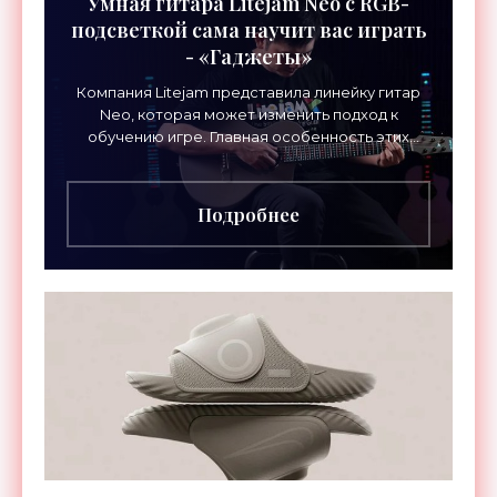
Умная гитара Litejam Neo с RGB-
подсветкой сама научит вас играть
- «Гаджеты»
Компания Litejam представила линейку гитар
Neo, которая может изменить подход к
обучению игре. Главная особенность этих
инструментов – встроенная RGB-подсветка
грифа. Светодиоды
Подробнее