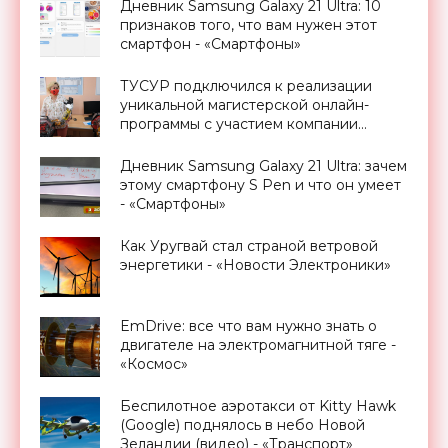
МИФИ - «Смартфоны»
Дневник Samsung Galaxy 21 Ultra: 10
признаков того, что вам нужен этот
смартфон - «Смартфоны»
ТУСУР подключился к реализации
уникальной магистерской онлайн-
программы с участием компании
Promobot - «Новости Электроники»
Дневник Samsung Galaxy 21 Ultra: зачем
этому смартфону S Pen и что он умеет
- «Смартфоны»
Как Уругвай стал страной ветровой
энергетики - «Новости Электроники»
EmDrive: все что вам нужно знать о
двигателе на электромагнитной тяге -
«Космос»
Беспилотное аэротакси от Kitty Hawk
(Google) поднялось в небо Новой
Зеландии (видео) - «Транспорт»