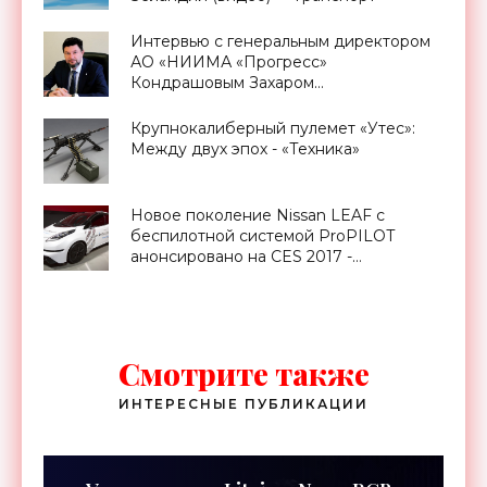
Интервью с генеральным директором
АО «НИИМА «Прогресс»
Кондрашовым Захаром
Константиновичем в преддверии
Форума «Микроэлектроника-2021» -
Крупнокалиберный пулемет «Утес»:
«Смартфоны»
Между двух эпох - «Техника»
Новое поколение Nissan LEAF с
беспилотной системой ProPILOT
анонсировано на CES 2017 -
«Транспорт»
Смотрите также
ИНТЕРЕСНЫЕ ПУБЛИКАЦИИ