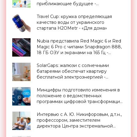
приближающие будущее -
«Смартфоны»
Travel Cup: кружка определяющая
качество воды от украинского
стартапа H2OMetr - «Для дома»
Nubia представила Red Magic 6 и Red
Magic 6 Pro с чипами Snapdragon 888,
18 ГБ ОЗУ и экранами на 165 Гц -
«Смартфоны»
SolarGaps: жалюзи с солнечными
батареями обеспечат квартиру
бесплатной электроэнергией -
«Новости Электроники»
Минцифры подготовило изменения в
положение о ведомственных
программах цифровой трансформации
- «Новости Электроники»
Интервью с А. Ю. Никифоровым, д.т.н.,
профессором, заместителем
директора Центра экстремальной
прикладной электроники НИЯУ