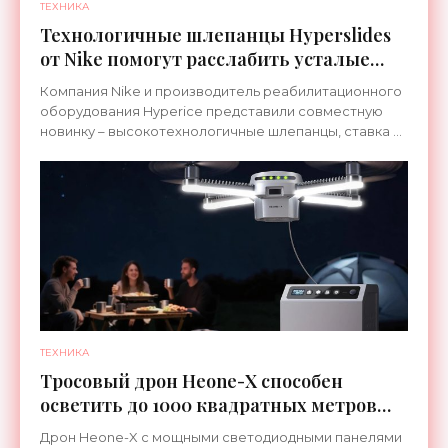
ТЕХНИКА
Технологичные шлепанцы Hyperslides
от Nike помогут расслабить усталые
ноги после тренировки - «Гаджеты»
Компания Nike и производитель реабилитационного
оборудования Hyperice представили совместную
новинку – высокотехнологичные шлепанцы, ставка в
которых сделана на сочетание тепла и вибрации.
ТЕХНИКА
Тросовый дрон Heone-X способен
осветить до 1000 квадратных метров
земли - «Беспилотники»
Дрон Heone-X с мощными светодиодными панелями