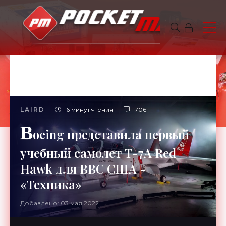
LAIRD
6 минут чтения
706
B
oeing представила первый
учебный самолет T-7A Red
Hawk для ВВС США -
«Техника»
Добавлено: 03 мая 2022