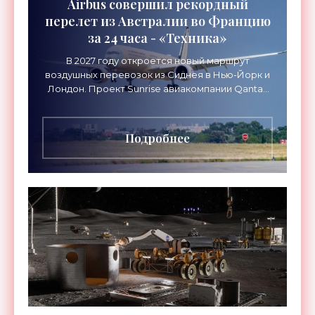
Airbus совершил рекордный
перелет из Австралии во Францию
за 24 часа - «Техника»
В 2027 году откроется новый маршрут
воздушных перевозок из Сиднея в Нью-Йорк и
Лондон. Проект Sunrise авиакомпании Qantas
Airways организует беспосадочные перелеты
длительностью до 24
Подробнее