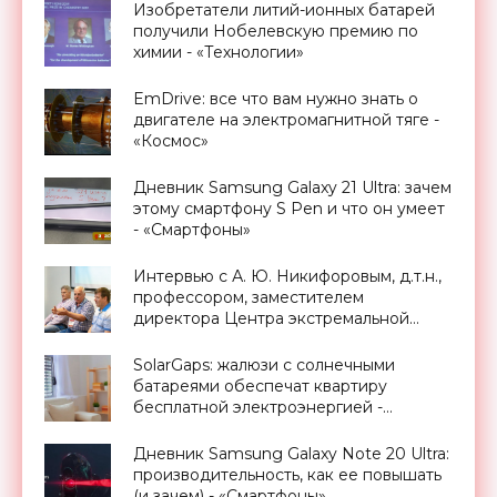
Изобретатели литий-ионных батарей
получили Нобелевскую премию по
химии - «Технологии»
EmDrive: все что вам нужно знать о
двигателе на электромагнитной тяге -
«Космос»
Дневник Samsung Galaxy 21 Ultra: зачем
этому смартфону S Pen и что он умеет
- «Смартфоны»
Интервью с А. Ю. Никифоровым, д.т.н.,
профессором, заместителем
директора Центра экстремальной
прикладной электроники НИЯУ
МИФИ - «Смартфоны»
SolarGaps: жалюзи с солнечными
батареями обеспечат квартиру
бесплатной электроэнергией -
«Новости Электроники»
Дневник Samsung Galaxy Note 20 Ultra:
производительность, как ее повышать
(и зачем) - «Смартфоны»