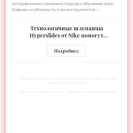
которая может изменить подход к обучению игре.
Главная особенность этих инструментов –
встроенная RGB-подсветка грифа. Светодиоды
синхронизируются с
Технологичные шлепанцы
Hyperslides от Nike помогут
расслабить усталые ноги после
тренировки - «Гаджеты»
Подробнее
-- Начинайте делать все, что вы можете сделать – и даже то, о чем
можете хотя бы мечтать.
-- Все дело в мыслях. Мысль — начало всего. И мыслями можно
управлять. И поэтому главное дело совершенствования: работать над
мыслями.
-- Идите уверенно по направлению к мечте. Живите той жизнью,
которую вы сами себе придумали.
-- Самое большое богатство — это ум. Самая большая нищета —
глупость. Из всех страхов самый пугающий — самолюбование.