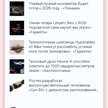
Первый лунный экскаватор будет
готов к 2028 году - «Техника»
Умная гитара Litejam Neo с RGB-
подсветкой сама научит вас играть -
«Гаджеты»
Технологичные шлепанцы Hyperslides
от Nike помогут расслабить усталые
ноги после тренировки - «Гаджеты»
Тросовый дрон Heone-X способен
осветить до 1000 квадратных метров
земли - «Беспилотники»
Ростех разработал
высокочувствительный тепловизор
«Сыч-3К» с дальностью распознавания
до 2 км - «Гаджеты»