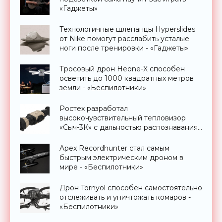
«Гаджеты»
Технологичные шлепанцы Hyperslides
от Nike помогут расслабить усталые
ноги после тренировки - «Гаджеты»
Тросовый дрон Heone-X способен
осветить до 1000 квадратных метров
земли - «Беспилотники»
Ростех разработал
высокочувствительный тепловизор
«Сыч-3К» с дальностью распознавания
до 2 км - «Гаджеты»
Apex Recordhunter стал самым
быстрым электрическим дроном в
мире - «Беспилотники»
Дрон Tornyol способен самостоятельно
отслеживать и уничтожать комаров -
«Беспилотники»