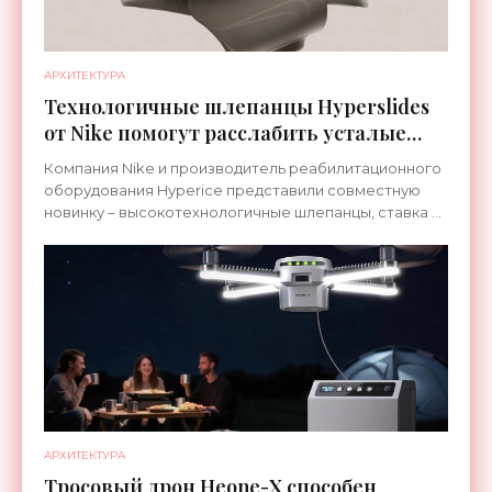
АРХИТЕКТУРА
Технологичные шлепанцы Hyperslides
от Nike помогут расслабить усталые
ноги после тренировки - «Гаджеты»
Компания Nike и производитель реабилитационного
оборудования Hyperice представили совместную
новинку – высокотехнологичные шлепанцы, ставка в
которых сделана на сочетание тепла и вибрации.
АРХИТЕКТУРА
Тросовый дрон Heone-X способен