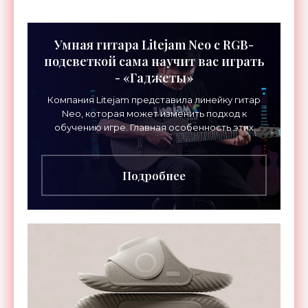
Умная гитара Litejam Neo с RGB-
подсветкой сама научит вас играть
- «Гаджеты»
Компания Litejam представила линейку гитар
Neo, которая может изменить подход к
обучению игре. Главная особенность этих
инструментов – встроенная RGB-подсветка
грифа. Светодиоды
Подробнее