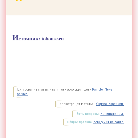
И
сточник: iohouse.eu
Цитирование статьи, картинки - фото скриншот -
Rambler News
Service.
Иллюстрация к статье -
Яндекс. Картинки.
Есть вопросы.
Напишите нам.
Общие правила
поведения на сайте.