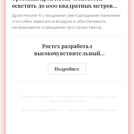
осветить до 1000 квадратных метров
земли - «Беспилотники»
Дрон Heone-X с мощными светодиодными панелями
способен зависать в воздухе и обеспечивать
непрерывное освещение пространства на
протяжении целых суток. В отличие от стационарных
источников света,
Ростех разработал
высокочувствительный
тепловизор «Сыч-3К» с
дальностью распознавания до 2 км
Подробнее
- «Гаджеты»
-- Начинайте делать все, что вы можете сделать – и даже то, о чем
можете хотя бы мечтать.
-- Все дело в мыслях. Мысль — начало всего. И мыслями можно
управлять. И поэтому главное дело совершенствования: работать над
мыслями.
-- Идите уверенно по направлению к мечте. Живите той жизнью,
которую вы сами себе придумали.