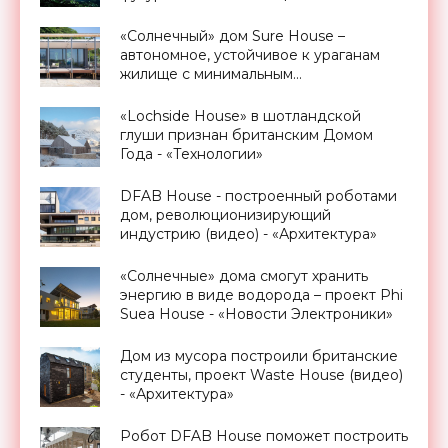
Hydroelectric Tidal House -
«Архитектура»
«Солнечный» дом Sure House –
автономное, устойчивое к ураганам
жилище с минимальным
энергопотреблением - «Архитектура»
«Lochside House» в шотландской
глуши признан британским Домом
Года - «Технологии»
DFAB House - построенный роботами
дом, революционизирующий
индустрию (видео) - «Архитектура»
«Солнечные» дома смогут хранить
энергию в виде водорода – проект Phi
Suea House - «Новости Электроники»
Дом из мусора построили британские
студенты, проект Waste House (видео)
- «Архитектура»
Робот DFAB House поможет построить