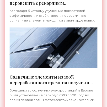
перовскита с рекордным
коэффициентом заполнения 86,6% -
Благодаря быстрому улучшению показателей
«Новости Электроники»
эффективности и стабильности перовскитные
солнечные элементы находятся в авангарде новых
фотоэлектрических технологий. В современных
устройствах на их основе
Солнечные элементы из 100%
переработанного кремния получили
КПД 19,7% - «Новости Электроники»
Большинство солнечных электростанций в Европе
были установлены в период с 2009 по 2011 год во
время первой волны фотоэлектрической экспансии.
«За этим расширением, как ожидается, последует