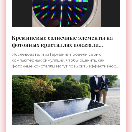
Кремниевые солнечные элементы на
фотонных кристаллах показали
потенциал эффективности 29,1% -
Исследователи из Германии провели серию
«Новости Электроники»
компьютерных симуляций, чтобы оценить, как
фотонные кристаллы могут повысить эффективность
встречно-штыревых солнечных элементов с
обратным контактом на