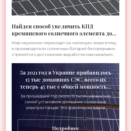
Найден способ увеличить КПД
кремниевого солнечного элемента до
35%, разрушив фундаментальный
Мир неуклонно переходит на «зеленую» энергетику,
предел Шокли-Квиссера - «Новости
и производители солнечных батарей беспрерывно
Электроники»
стремятся к достижению выработки максимально
возможного количества электричества в своих
устройствах.
За 2021 год в Украине прибавилось
15 тыс домашних СЭС, всего их
теперь 45 тыс с общей мощностью
1,2 ГВт - «Новости Электроники»
За прошедший год около 15 тысяч украинских
семей установили домашние солнечные
электростанции. Это фактически вдвое
больше, чем в 2020 году. В целом к ​​концу 2021
года в Украине
Подробнее