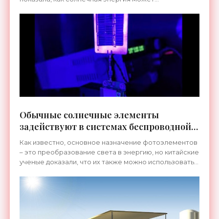
преобразовывать углекислый газ в топливо с
использованием передовых
Обычные солнечные элементы
задействуют в системах беспроводной
оптической связи под водой -
Как известно, основное назначение фотоэлементов
«Технологии»
– это преобразование света в энергию, но китайские
ученые доказали, что их также можно использовать
для обеспечения подводной беспроводной
оптической