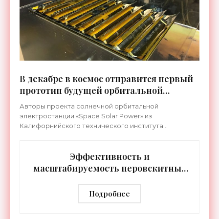
В декабре в космос отправится первый
прототип будущей орбитальной
электростанции - «Космос»
Авторы проекта солнечной орбитальной
электростанции «Space Solar Power» из
Калифорнийского технического института
анонсировали запуск первого тестового модуля в
декабре текущего года. Им важно не
Эффективность и
масштабируемость перовскитных
солнечных элементов улучшили за
счет квантовых точек - «Новости
Подробнее
Электроники»