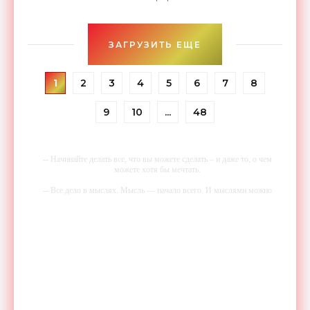
многоэтажное здание, которое практически
полностью будет покрыто солнечными
ЗАГРУЗИТЬ ЕЩЕ
1
2
3
4
5
6
7
8
9
10
...
48
-- Начинайте делать все, что вы можете сделать – и даже то, о чем
можете хотя бы мечтать.
-- Все дело в мыслях. Мысль — начало всего. И мыслями можно
управлять. И поэтому главное дело совершенствования: работать над
мыслями.
-- Идите уверенно по направлению к мечте. Живите той жизнью,
которую вы сами себе придумали.
-- Самое большое богатство — это ум. Самая большая нищета —
глупость. Из всех страхов самый пугающий — самолюбование.
-- Лучшее, что можно сделать с хорошим советом, это пропустить его
мимо ушей. Он никогда не бывает полезен никому, кроме того, кто