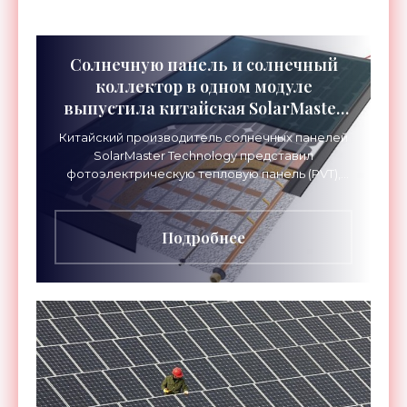
Солнечную панель и солнечный
коллектор в одном модуле
выпустила китайская SolarMaster
Technology - «Новости
Китайский производитель солнечных панелей
Электроники»
SolarMaster Technology представил
фотоэлектрическую тепловую панель (PVT),
которую можно использовать для жилых и
коммерческих гелиосистем. Новый
Подробнее