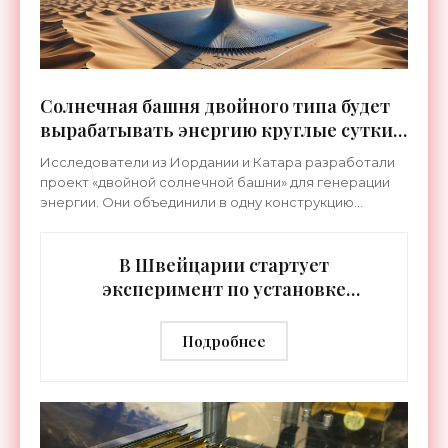
Солнечная башня двойного типа будет
вырабатывать энергию круглые сутки -
«Технологии»
Исследователи из Иордании и Катара разработали
проект «двойной солнечной башни» для генерации
энергии. Они объединили в одну конструкцию
классическую солнечную башню с восходящим
движением воздуха и
В Швейцарии стартует
эксперимент по установке
солнечных панелей внутри
железной дороги - «Техника»
Подробнее