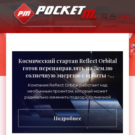
Космический стартап Reflect Orbital
готов перенаправлять на Землю
солнечную энергию с орбиты -
«Технологии»
Компания Reflect Orbital работает над
необычным проектом, который может
радикально изменить подход к солнечной
энергетике. Идея заключается в размещении
на орбите спутников с крупными
Подробнее