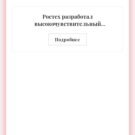
протяжении целых суток. В отличие от стационарных
источников света,
Ростех разработал
высокочувствительный
тепловизор «Сыч-3К» с
дальностью распознавания до 2 км
Подробнее
- «Гаджеты»