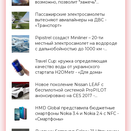
возможно, позволит "зажечь"
термоядерный синтез - «Смартфоны»
Пассажирские электросамолеты
вытесняют авиалайнеры на ДВС -
«Транспорт»
Pipistrel создаст Miniliner – 20-ти
местный электросамолет на водороде
с дальнобойностью до 1000 км -
«Транспорт»
Travel Cup: кружка определяющая
качество воды от украинского
стартапа H2OMetr - «Для дома»
Новое поколение Nissan LEAF с
беспилотной системой ProPILOT
анонсировано на CES 2017 -
«Транспорт»
HMD Global представила бюджетные
смартфоны Nokia 3.4 и Nokia 2.4 с NFC -
«Смартфоны»