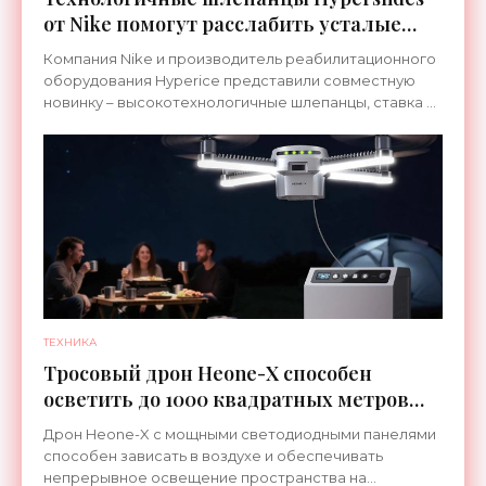
от Nike помогут расслабить усталые
ноги после тренировки - «Гаджеты»
Компания Nike и производитель реабилитационного
оборудования Hyperice представили совместную
новинку – высокотехнологичные шлепанцы, ставка в
которых сделана на сочетание тепла и вибрации.
ТЕХНИКА
Тросовый дрон Heone-X способен
осветить до 1000 квадратных метров
земли - «Беспилотники»
Дрон Heone-X с мощными светодиодными панелями
способен зависать в воздухе и обеспечивать
непрерывное освещение пространства на