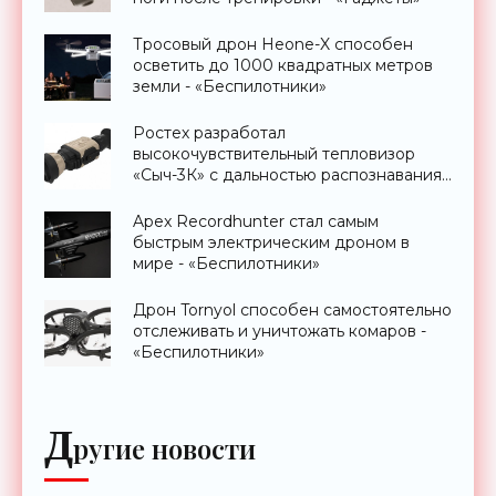
Тросовый дрон Heone-X способен
осветить до 1000 квадратных метров
земли - «Беспилотники»
Ростех разработал
высокочувствительный тепловизор
«Сыч-3К» с дальностью распознавания
до 2 км - «Гаджеты»
Apex Recordhunter стал самым
быстрым электрическим дроном в
мире - «Беспилотники»
Дрон Tornyol способен самостоятельно
отслеживать и уничтожать комаров -
«Беспилотники»
Д
ругие новости