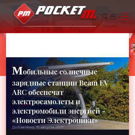
МИХАИЛ
6 минут чтения
738
М
обильные солнечные
зарядные станции Beam EV
ARC обеспечат
электросамолеты и
электромобили энергией -
«Новости Электроники»
Добавлено: 19 августа 2021