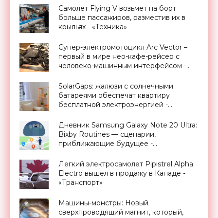
Самолет Flying V возьмет на борт
больше пассажиров, разместив их в
крыльях - «Техника»
Супер-электромотоцикл Arc Vector –
первый в мире нео-кафе-рейсер с
человеко-машинным интерфейсом -
«Транспорт»
SolarGaps: жалюзи с солнечными
батареями обеспечат квартиру
бесплатной электроэнергией -
«Новости Электроники»
Дневник Samsung Galaxy Note 20 Ultra:
Bixby Routines — сценарии,
приближающие будущее -
«Смартфоны»
Легкий электросамолет Pipistrel Alpha
Electro вышел в продажу в Канаде -
«Транспорт»
Машины-монстры: Новый
сверхпроводящий магнит, который,