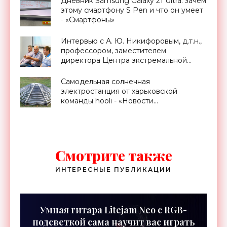
Дневник Samsung Galaxy 21 Ultra: зачем
этому смартфону S Pen и что он умеет
- «Смартфоны»
Интервью с А. Ю. Никифоровым, д.т.н.,
профессором, заместителем
директора Центра экстремальной
прикладной электроники НИЯУ
МИФИ - «Смартфоны»
Самодельная солнечная
электростанция от харьковской
команды hooli - «Новости
Электроники»
Смотрите также
ИНТЕРЕСНЫЕ ПУБЛИКАЦИИ
Умная гитара Litejam Neo с RGB-
подсветкой сама научит вас играть