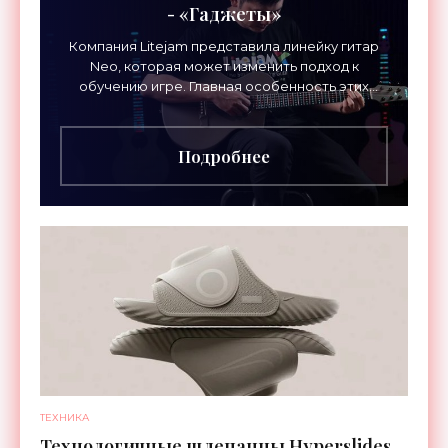
- «Гаджеты»
Компания Litejam представила линейку гитар
Neo, которая может изменить подход к
обучению игре. Главная особенность этих
инструментов – встроенная RGB-подсветка
грифа. Светодиоды
Подробнее
ТЕХНИКА
Технологичные шлепанцы Hyperslides