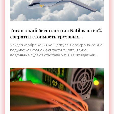
Гигантский беспилотник Natilus на 60%
сократит стоимость грузовых
авиаперевозок - «Транспорт»
Увидев изображения концептуального дрона можно
подумать о научной фантастике: гигантские
воздушные суда от стартапа Natilus выглядят как
летающие скаты-великаны. Разумеется, форма их
хорошо