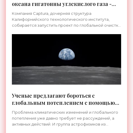
океана гигатонны углекислого газа -
«Технологии»
Компания Captura, дочерняя структура
Калифорнийского технологического института,
собирается запустить проект по глобальной очистке
океана от накопленного в воде углекислого газа. В
прошлом году они
Ученые предлагают бороться с
глобальным потеплением с помощью
лунных пылевых пушек - «Космос»
Проблема климатических изменений и глобального
потепления уже давно требует не рассуждений, а
активных действий. И группа астрофизиков из
Университета Юты, кажется, нашла решение,