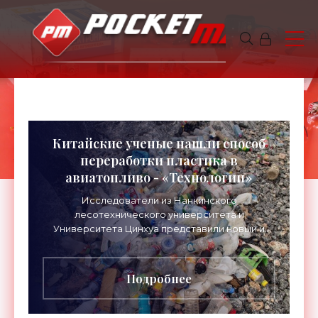
Китайские ученые нашли способ
переработки пластика в
авиатопливо - «Технологии»
Исследователи из Нанкинского
лесотехнического университета и
Университета Цинхуа представили новый и
очень эффективный способ переработки
пластикового мусора в топливо. Что,
потенциально,
Подробнее