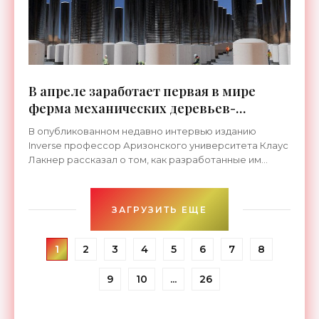
В апреле заработает первая в мире
ферма механических деревьев-
поглотителей СО2 - «Технологии»
В опубликованном недавно интервью изданию
Inverse профессор Аризонского университета Клаус
Лакнер рассказал о том, как разработанные им
механические деревья будут улавливать из воздуха
СО2.
ЗАГРУЗИТЬ ЕЩЕ
1
2
3
4
5
6
7
8
9
10
...
26