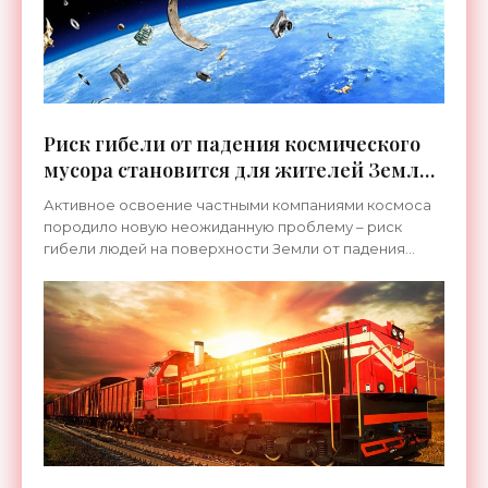
Риск гибели от падения космического
мусора становится для жителей Земли
реальностью - «Космос»
Активное освоение частными компаниями космоса
породило новую неожиданную проблему – риск
гибели людей на поверхности Земли от падения
мусора с орбиты. Причиной тому стало и увеличение
числа