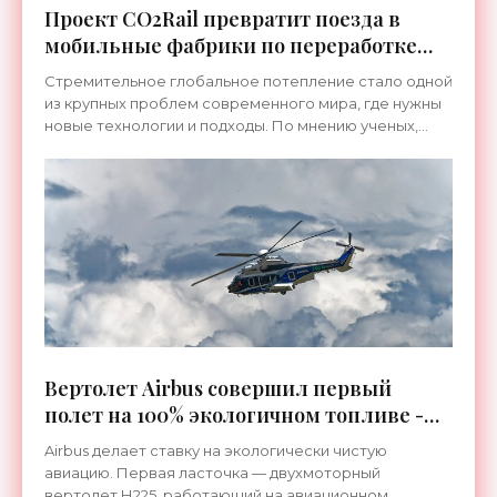
Проект CO2Rail превратит поезда в
мобильные фабрики по переработке
углексилого газа - «Технологии»
Стремительное глобальное потепление стало одной
из крупных проблем современного мира, где нужны
новые технологии и подходы. По мнению ученых,
ключом к нормализации ситуации с климатом может
стать
Вертолет Airbus совершил первый
полет на 100% экологичном топливе -
«Технологии»
Airbus делает ставку на экологически чистую
авиацию. Первая ласточка — двухмоторный
вертолет Н225, работающий на авиационном...