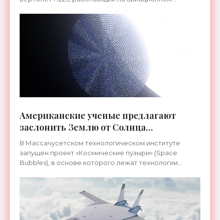
Американские ученые предлагают
заслонить Землю от Солнца
гигантскими пузырями - «Космос»
В Массачусетском технологическом институте
запущен проект «Космические пузыри» (Space
Bubbles), в основе которого лежат технологии
«солнечной геоинженерии». Она пока существует
только в теории и