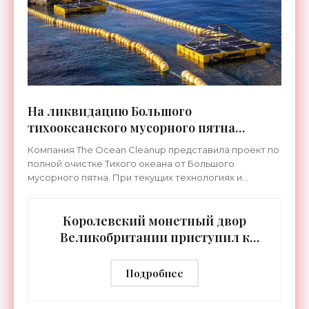
На ликвидацию Большого
тихоокеанского мусорного пятна
нужны $7,5 миллиардов - «Технологии»
Компания The Ocean Cleanup представила проект по
полной очистке Тихого океана от Большого
мусорного пятна. При текущих технологиях и
организации процесса на это потребуется 10 лет и
примерно $7,5
Королевский монетный двор
Великобритании приступил к
добыче золота из электронных
отходов - «Технологии»
Подробнее