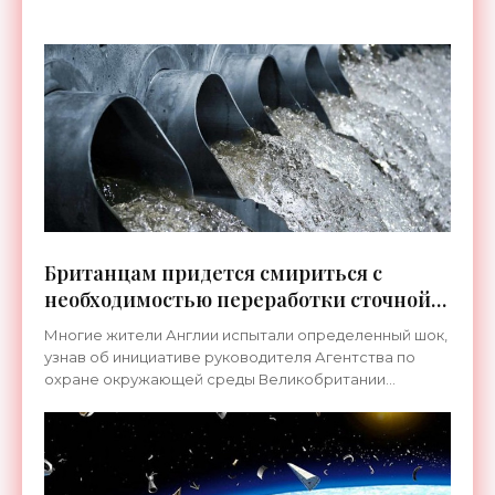
способное спасти
Британцам придется смириться с
необходимостью переработки сточной
воды в питьевую - «Технологии»
Многие жители Англии испытали определенный шок,
узнав об инициативе руководителя Агентства по
охране окружающей среды Великобритании...