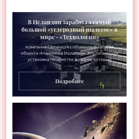
В Исландии заработал самый
большой «углеродный пылесос» в
мире - «Технологии»
Компания Climeworks объявила о запуске
объекта «Мамонт» в Исландии. Это гигантская
установка по очистке воздуха, который
проходит через специальные фильтры для
извлечения атмосферного
Подробнее