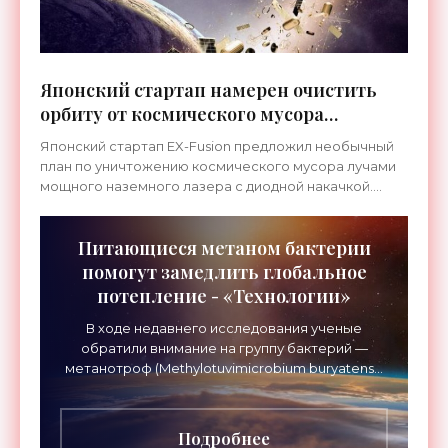
Японский стартап намерен очистить
орбиту от космического мусора
мощным наземным лазером -
Японский стартап EX-Fusion предложил необычный
«Технологии»
план по уничтожению космического мусора лучами
мощного наземного лазера с диодной накачкой.
Суть...
Питающиеся метаном бактерии
помогут замедлить глобальное
потепление - «Технологии»
В ходе недавнего исследования ученые
обратили внимание на группу бактерий —
метанотроф (Methylotuvimicrobium buryatense
5GB1C), которые поддерживают свою
клеточную активность за счет
Подробнее