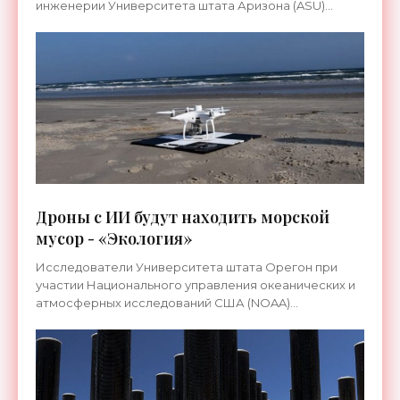
инженерии Университета штата Аризона (ASU)
Клауса Лакнера и коммерциализированная
дублинской компанией Carbon Collect
Дроны с ИИ будут находить морской
мусор - «Экология»
Исследователи Университета штата Орегон при
участии Национального управления океанических и
атмосферных исследований США (NOAA)
предложили систему, способную обнаруживать и
идентифицировать