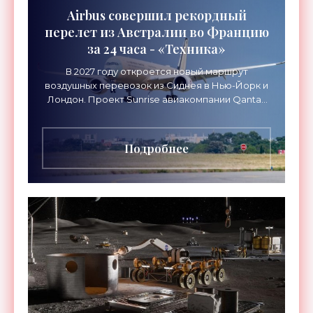
Airbus совершил рекордный
перелет из Австралии во Францию
за 24 часа - «Техника»
В 2027 году откроется новый маршрут
воздушных перевозок из Сиднея в Нью-Йорк и
Лондон. Проект Sunrise авиакомпании Qantas
Airways организует беспосадочные перелеты
длительностью до 24
Подробнее