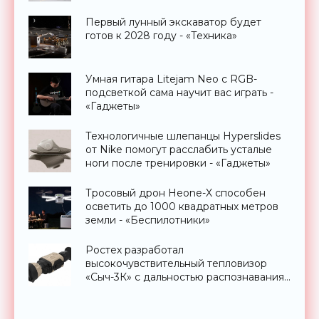
Первый лунный экскаватор будет
готов к 2028 году - «Техника»
Умная гитара Litejam Neo с RGB-
подсветкой сама научит вас играть -
«Гаджеты»
Технологичные шлепанцы Hyperslides
от Nike помогут расслабить усталые
ноги после тренировки - «Гаджеты»
Тросовый дрон Heone-X способен
осветить до 1000 квадратных метров
земли - «Беспилотники»
Ростех разработал
высокочувствительный тепловизор
«Сыч-3К» с дальностью распознавания
до 2 км - «Гаджеты»