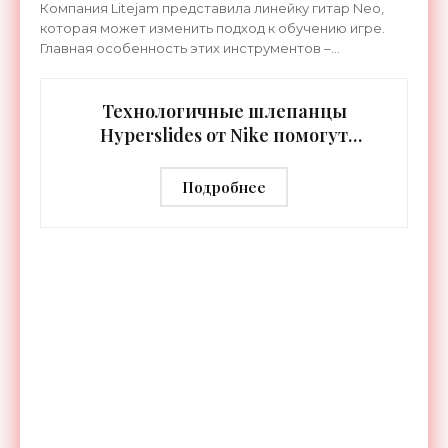
Компания Litejam представила линейку гитар Neo,
которая может изменить подход к обучению игре.
Главная особенность этих инструментов –
встроенная RGB-подсветка грифа. Светодиоды
синхронизируются с
Технологичные шлепанцы
Hyperslides от Nike помогут
расслабить усталые ноги после
тренировки - «Гаджеты»
Подробнее