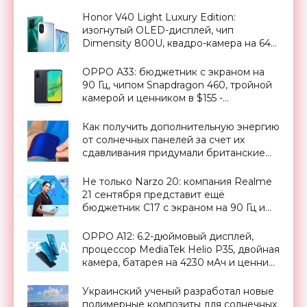
за $149 - «Смартфоны»
Honor V40 Light Luxury Edition:
изогнутый OLED-дисплей, чип
Dimensity 800U, квадро-камера на 64
МП и ценник от $460 - «Смартфоны»
OPPO A33: бюджетник с экраном на
90 Гц, чипом Snapdragon 460, тройной
камерой и ценником в $155 -
«Смартфоны»
Как получить дополнительную энергию
от солнечных панелей за счет их
сдавливания придумали британские
ученые - «Новости Электроники»
Не только Narzo 20: компания Realme
21 сентября представит ещё
бюджетник C17 с экраном на 90 Гц и
чипом Snapdragon 460 - «Смартфоны»
OPPO A12: 6.2-дюймовый дисплей,
процессор MediaTek Helio P35, двойная
камера, батарея на 4230 мАч и ценник
от $160 - «Смартфоны»
Украинский ученый разработал новые
полимерные композиты для солнечных