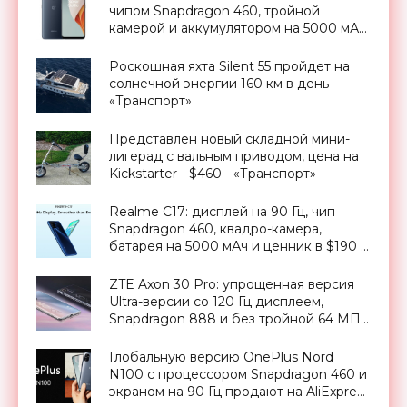
чипом Snapdragon 460, тройной
камерой и аккумулятором на 5000 мАч
за €200 - «Смартфоны»
Роскошная яхта Silent 55 пройдет на
солнечной энергии 160 км в день -
«Транспорт»
Представлен новый складной мини-
лигерад с вальным приводом, цена на
Kickstarter - $460 - «Транспорт»
Realme C17: дисплей на 90 Гц, чип
Snapdragon 460, квадро-камера,
батарея на 5000 мАч и ценник в $190 -
«Смартфоны»
ZTE Axon 30 Pro: упрощенная версия
Ultra-версии со 120 Гц дисплеем,
Snapdragon 888 и без тройной 64 МП
камеры за $460 - «Смартфоны»
Глобальную версию OnePlus Nord
N100 c процессором Snapdragon 460 и
экраном на 90 Гц продают на AliExpress