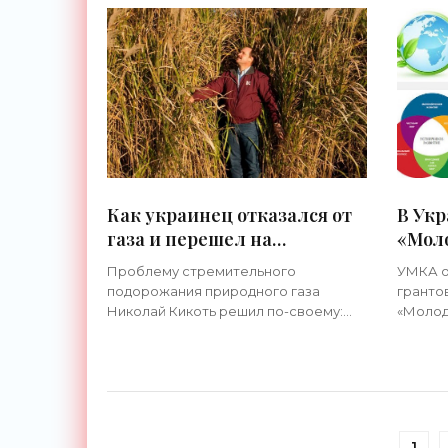
органи
Как украинец отказался от
В Укр
газа и перешел на
«Мол
мискантус - «Новости
орган
Проблему стремительного
УМКА о
Электроники»
устой
подорожания природного газа
гранто
«Нов
Николай Кикоть решил по-своему:
«Молод
свои грядки он засеял экзотическим
органи
растением - мискантусом. То есть
развит
высокорослым камышом, который
поиск 
используется для
идей и 
1