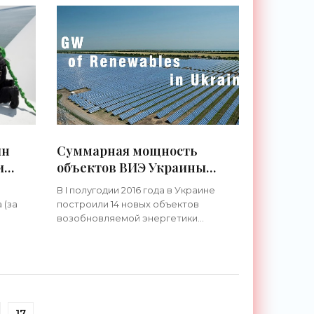
граждане»
ин
Суммарная мощность
и
объектов ВИЭ Украины
превысила 1 ГВт - «Новости
В I полугодии 2016 года в Украине
Электроники»
 (за
построили 14 новых объектов
возобновляемой энергетики
т от
мощностью почти 39 МВт. Общие
ихся
инвестиции в эти проекты превысили
.
€42 млн. Такие данные представлены
в
17