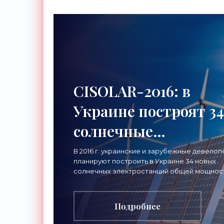
делает
эколог
CISOLAR-2016: в
Украине построят 34
солнечные
электростанции
В 2016 г. украинские и зарубежные девело
планируют построить в Украине 34 новых
мощностью 120 МВт 
солнечных электростанций общей мощнос
более 120 МВт. Такой прогноз развития отр
«Новости
нынешнем году
Подробнее
Электроники»