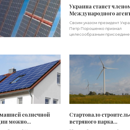
Украина станет члено
Международного аген
по возобновляемым
Своим указом президент Укр
источникам энергии -
Петр Порошенко признал
«Новости Электроник
целесообразным присоедине
Украины к уставу Междунаро
агентства по возобновляемы
источникам энергии (Internatio
Renewable Energy
омашней солнечной
Стартовало строитель
ции можно
ветряного парка
атывать 50 тыс грн в
Причерноморский в