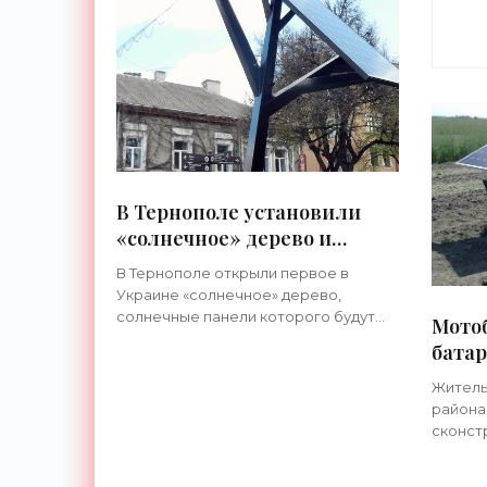
В Тернополе установили
«солнечное» дерево и
открыли ресурсный центр
В Тернополе открыли первое в
поддержки ОСМД -
Украине «солнечное» дерево,
«Новости Электроники»
солнечные панели которого будут
Мото
бесплатно заряжать мобильные
бата
устройства всех желающих. Проект
из Ч
устройства разработали молодые
Житель
«Нов
специалисты
района
сконст
только
сельск