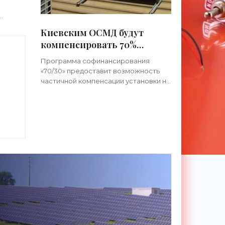
овестке
Киевским ОСМД будут
емлемой
компенсировать 70%
ждого
стоимости установки
Программа софинансирования
солнечных батарей на
«70/30» предоставит возможность
крышах домов - «Новости
частичной компенсации установки на
е
Электроники»
крышах многоквартирных домов
и
солнечных батарей. Комиссия
Киевсовета по вопросам ЖКХ
и
расширила