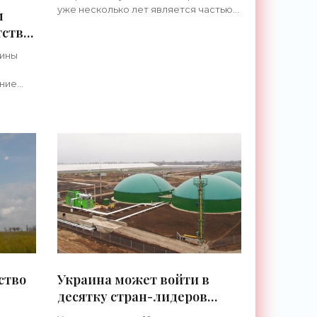
- «Новости Электроники»
уже несколько лет является частью
м
украинской энергосистемы. Пока она
тства
производится только в
промышленных масштабах.
аины
Устанавливать
и»
ние
дного
м
nal
ство
Украина может войти в
десятку стран-лидеров
производства биогаза -