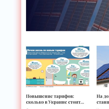
Повышение тарифов:
На д
сколько в Украине стоит
стан
принять ванну и сходить в
зараб