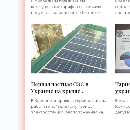
С очередным повышением
Киевля
туалет - «Новости
год -
коммунальных тарифов на горячую
год не 
Электроники»
Элек
воду и газ повседневные бытовые
электр
процедуры, такие как прием ванны,
и зара
умывания, чистки зубов,
излишк
приготовление пищи – для простых
устано
украинцев будут
батаре
Первая частная СЭС в
Тари
Украине на крыше
украи
многоквартирного дома
раза 
В Херсоне впервые в Украине начала
Вчера 
начала работать по
Элек
работать по “зеленому тарифу”
Комисс
«зеленому» тарифу -
электростанция, расположенная на
депута
«Новости Электроники»
крыше многоквартирного дома.
экспер
Разговоры и теория Разговоров и ...
местно
лиценз