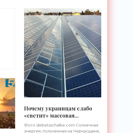
л
Почему украинцам слабо
«светит» массовая
установка солнечных
Фото debetsschalke.com Солнечная
фотоэлектрических систем
энергия, полученная на Черкасщине,