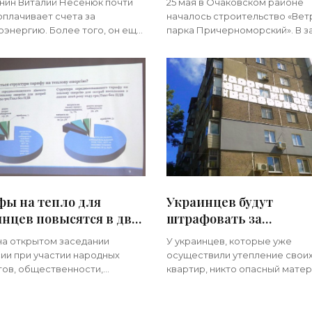
нин Виталий Несенюк почти
25 мая в Очаковском районе
 «Новости
Николаевской области
оплачивает счета за
началось строительство «Вет
троники»
«Новости Электроник
оэнергию. Более того, он еще
парка Причерноморский». В з
батывает на ней, продавая
капсулы 6-ой очереди строит
и государству. Мужчина
ветровой электростанции пр
вил у себя дома солнечные
участие глава облгосадминис
и.
фы на тепло для
Украинцев будут
нцев повысятся в два
штрафовать за
с июля - «Новости
"неправильное" утепл
на открытом заседании
У украинцев, которые уже
троники»
квартир - «Новости
ии при участии народных
осуществили утепление свои
Электроники»
тов, общественности,
квартир, никто опасный мате
тов, представителей органов
срывать не будет. Но в дальн
го самоуправления,
собственников жилых помещ
иатов и международных
просят соблюдать правила