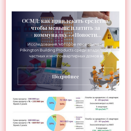
ОСМД: как привлекать средства,
чтобы меньше платить за
коммуналку - «Новости
Электроники»
Исследование, которое проводилось
Pilkington Building Products среди владельцев
частных и многоквартирных домов в
Великобритании, показало, что более
половины респондентов склонны
Подробнее