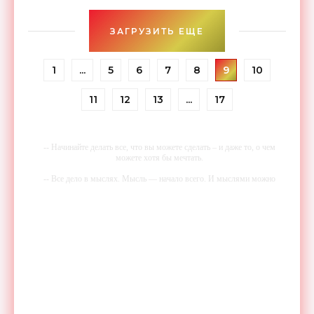
ЗАГРУЗИТЬ ЕЩЕ
1
...
5
6
7
8
9
10
11
12
13
...
17
-- Начинайте делать все, что вы можете сделать – и даже то, о чем
можете хотя бы мечтать.
-- Все дело в мыслях. Мысль — начало всего. И мыслями можно
управлять. И поэтому главное дело совершенствования: работать над
мыслями.
-- Идите уверенно по направлению к мечте. Живите той жизнью,
которую вы сами себе придумали.
-- Самое большое богатство — это ум. Самая большая нищета —
глупость. Из всех страхов самый пугающий — самолюбование.
-- Лучшее, что можно сделать с хорошим советом, это пропустить его
мимо ушей. Он никогда не бывает полезен никому, кроме того, кто
его дал.