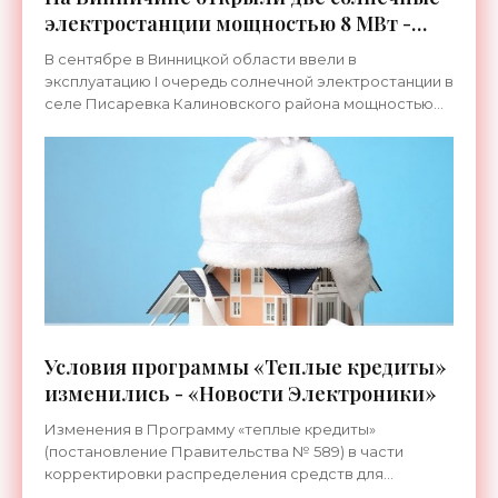
электростанции мощностью 8 МВт -
«Новости Электроники»
В сентябре в Винницкой области ввели в
эксплуатацию I очередь солнечной электростанции в
селе Писаревка Калиновского района мощностью
800,8 кВт и I очередь солнечной электростанции на
территории
Условия программы «Теплые кредиты»
изменились - «Новости Электроники»
Изменения в Программу «теплые кредиты»
(постановление Правительства № 589) в части
корректировки распределения средств для
физических лиц на мероприятия по