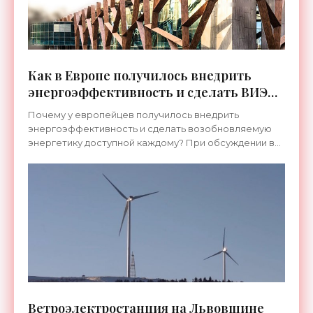
Как в Европе получилось внедрить
энергоэффективность и сделать ВИЭ
доступными. Анонс пресс-конференции
Почему у европейцев получилось внедрить
SEF-2016 KYIV - «Новости Электроники»
энергоэффективность и сделать возобновляемую
энергетику доступной каждому? При обсуждении в
Украине вопросов энергоэффективности в
жилищно-коммунальном
Ветроэлектростанция на Львовщине