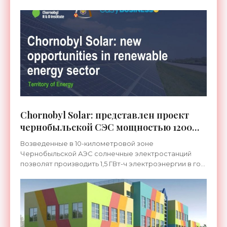
Chornobyl Solar: представлен проект
чернобыльской СЭС мощностью 1200
МВт - «Новости Электроники»
Возведенные в 10-километровой зоне
Чернобыльской АЭС солнечные электростанций
позволят производить 1,5 ГВт-ч электроэнергии в год
и ежегодно зарабатывать около 120-130 млн евро. Об
этом говорится в