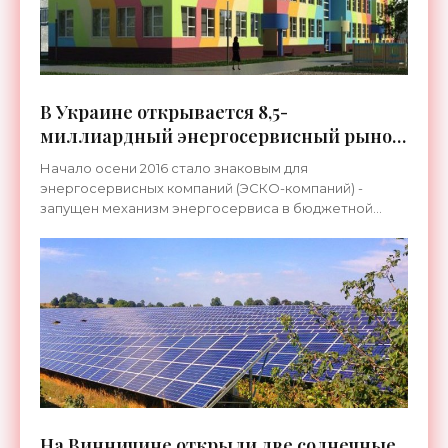
В Украине открывается 8,5-
миллиардный энергосервисный рынок
для ЭСКО-компаний - «Новости
Начало осени 2016 стало знаковым для
Электроники»
энергосервисных компаний (ЭСКО-компаний) -
запущен механизм энергосервиса в бюджетной
сфере. Так, на днях подписан первый в стране
энергосервисный договор между
На Винничине открыли две солнечные