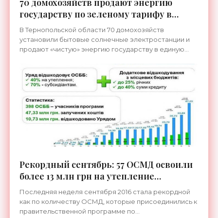
70 домохозяйств продают энергию
государству по зеленому тарифу в
Тернопольской области - «Новости
В Тернопольской области 70 домохозяйств
Электроники»
установили бытовые солнечные электростанции и
продают «чистую» энергию государству в единую
энергетическую систему по «зеленому» тарифу. Как
отмечает
Рекордный сентябрь: 57 ОСМД освоили
более 13 млн грн на утепление
многоэтажек - «Новости Электроники»
Последняя неделя сентября 2016 стала рекордной
как по количеству ОСМД, которые присоединились к
правительственной программе по