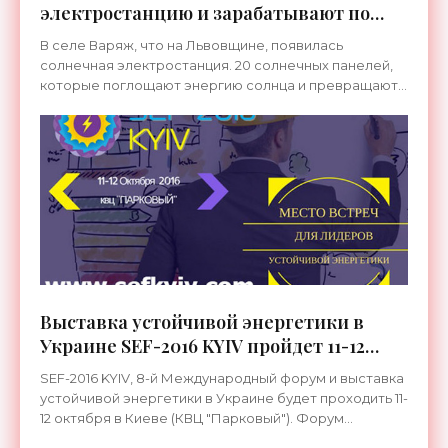
электростанцию и зарабатывают по
«зеленому» тарифу - «Новости
В селе Варяж, что на Львовщине, появилась
Электроники»
солнечная электростанция. 20 солнечных панелей,
которые поглощают энергию солнца и превращают
ее в электричество – инициатива не чиновников, а
самих людей.
Выставка устойчивой энергетики в
Украине SEF-2016 KYIV пройдет 11-12
октября - «Новости Электроники»
SEF-2016 KYIV, 8-й Международный форум и выставка
устойчивой энергетики в Украине будет проходить 11-
12 октября в Киеве (КВЦ "Парковый"). Форум
состоится под эгидой Innovative Business