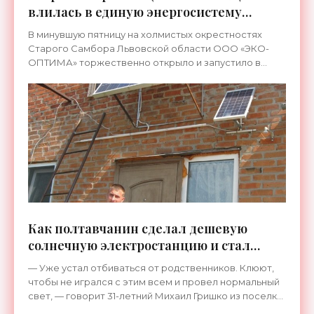
влилась в единую энергосистему
Украины - «Новости Электроники»
В минувшую пятницу на холмистых окрестностях
Старого Самбора Львовской области ООО «ЭКО-
ОПТИМА» торжественно открыло и запустило в
работу вторую очередь самой мощной в западном
регионе Украинских
Как полтавчанин сделал дешевую
солнечную электростанцию и стал
энергонезависимым - «Новости
— Уже устал отбиваться от родственников. Клюют,
Электроники»
чтобы не игрался с этим всем и провел нормальный
свет, — говорит 31-летний Михаил Гришко из поселка
Котельва на Полтавщине. — А я не хочу