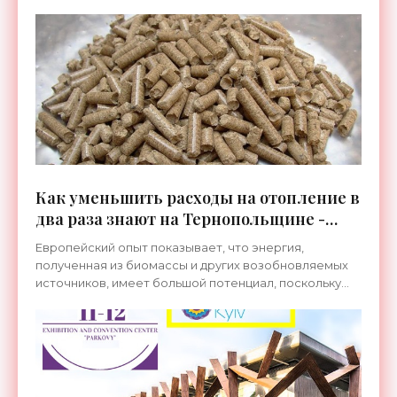
энергоэффективности, так и по объему средств,
привлеченных ими на
Как уменьшить расходы на отопление в
два раза знают на Тернопольщине -
«Новости Электроники»
Европейский опыт показывает, что энергия,
полученная из биомассы и других возобновляемых
источников, имеет большой потенциал, поскольку
стоит дешевле и всегда под рукой. В таких
европейских странах