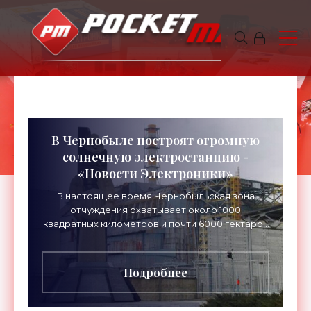
В Чернобыле построят огромную
солнечную электростанцию -
«Новости Электроники»
В настоящее время Чернобыльская зона
отчуждения охватывает около 1000
квадратных километров и почти 6000 гектаров
из них могут быть использованы для создания
ферм возобновляемых источников
Подробнее