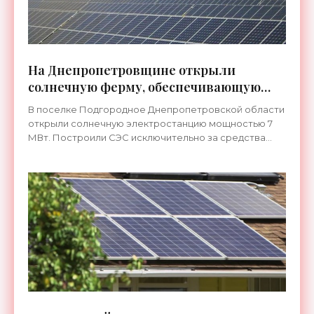
На Днепропетровщине открыли
солнечную ферму, обеспечивающую
энергией 1000 домов - «Новости
В поселке Подгородное Днепропетровской области
Электроники»
открыли солнечную электростанцию мощностью 7
МВт. Построили СЭС исключительно за средства
местных инвесторов. Ее общая стоимость - 17
миллионов,