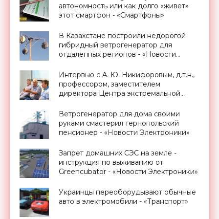
автономность или как долго «живет»
этот смартфон - «Смартфоны»
В Казахстане построили недорогой
гибридный ветрогенератор для
отдаленных регионов - «Новости
Электроники»
Интервью с А. Ю. Никифоровым, д.т.н.,
профессором, заместителем
директора Центра экстремальной
прикладной электроники НИЯУ
МИФИ - «Смартфоны»
Ветрогенератор для дома своими
руками смастерил тернопольский
пенсионер - «Новости Электроники»
Запрет домашних СЭС на земле -
инструкция по выживанию от
Greencubator - «Новости Электроники»
Украинцы переоборудывают обычные
авто в электромобили - «Транспорт»