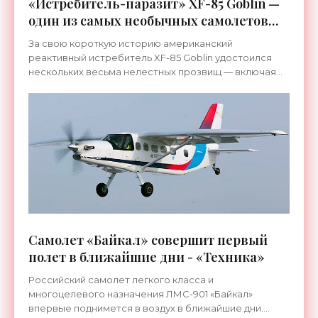
«Истребитель-паразит» XF-85 Goblin —
один из самых необычных самолетов
ВВС США - «Техника»
За свою короткую историю американский
реактивный истребитель XF-85 Goblin удостоился
нескольких весьма нелестных прозвищ — включая
«истребитель-паразит» и «летающее яйцо».
Самолет «Байкал» совершит первый
полет в ближайшие дни - «Техника»
Российский самолет легкого класса и
многоцелевого назначения ЛМС-901 «Байкал»
впервые поднимется в воздух в ближайшие дни.