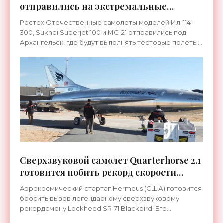
отправились на экстремальные
испытания - «Техника»
Ростех Отечественные самолеты моделей Ил-114-
300, Sukhoi Superjet 100 и МС-21 отправились под
Архангельск, где будут выполнять тестовые полеты
над акваторией Белого моря в рамках важного этапа
Сверхзвуковой самолет Quarterhorse 2.1
готовится побить рекорд скорости
знаменитого Blackbird полувековой
Аэрокосмический стартап Hermeus (США) готовится
давности - «Техника»
бросить вызов легендарному сверхзвуковому
рекордсмену Lockheed SR-71 Blackbird. Его
реактивный беспилотник Quarterhorse 2.1,