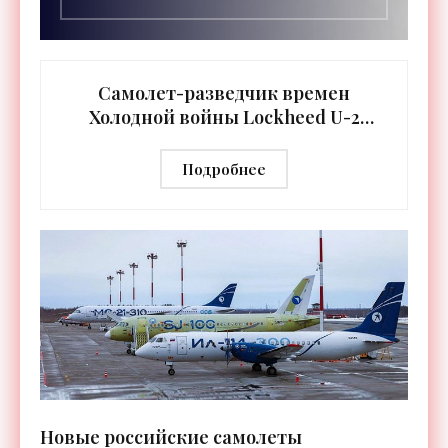
Самолет-разведчик времен
Холодной войны Lockheed U-2
получил неожиданное обновление
- «Техника»
Подробнее
Новые российские самолеты