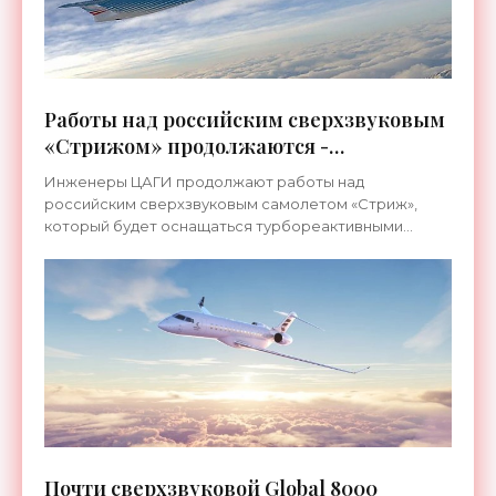
Работы над российским сверхзвуковым
«Стрижом» продолжаются -
«Технологии»
Инженеры ЦАГИ продолжают работы над
российским сверхзвуковым самолетом «Стриж»,
который будет оснащаться турбореактивными
силовыми установками РД-93МС. Недавно был
проведен ряд комплексных испытаний
Почти сверхзвуковой Global 8000