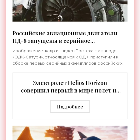
Российские авиационные двигатели
ПД-8 запущены в серийное
производство - «Техника»
Изображение: кадр из видео Ростеха На заводе
«ОДК-Сатурн», относящемся к ОДК, приступили к
сборке первых серийных экземпляров российских
силовых установок ПД-8, недавно получивших
сертификат типа.
Электролет Helios Horizon
совершил первый в мире полет на
твердотельных батареях -
«Техника»
Подробнее