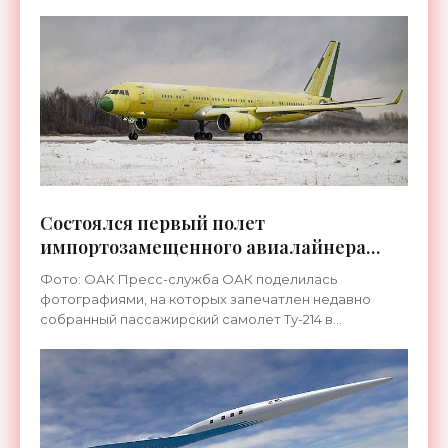
Самолет оснащен двигателем отечественной
разработки модели ВК-800,
Состоялся первый полет
импортозамещенного авиалайнера
Ту-214 - «Техника»
Фото: ОАК Пресс-служба ОАК поделилась
фотографиями, на которых запечатлен недавно
собранный пассажирский самолет Ту-214 в
заводском грунте и его первый полет,
продолжительность которого составила