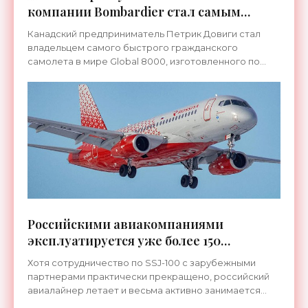
компании Bombardier стал самым
быстрым гражданским самолетом в
Канадский предприниматель Петрик Довиги стал
мире - «Техника»
владельцем самого быстрого гражданского
самолета в мире Global 8000, изготовленного по
спецзаказу компанией Bombardier. Его скорость —
1134 км/ч (0,95
Российскими авиакомпаниями
эксплуатируется уже более 150
лайнеров SSJ-100 - «Техника»
Хотя сотрудничество по SSJ-100 с зарубежными
партнерами практически прекращено, российский
авиалайнер летает и весьма активно занимается
перевозкой многочисленных пассажиров — всего