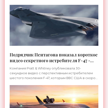
совершивший 2 марта свой
Подрядчик Пентагона показал короткое
видео секретного истребителя F-47 -
«Оружие»
Компания Pratt & Whitney опубликовала 30-
секундное видео с перспективным истребителем
шестого поколения F-47, которым ВВС США в скором
времени собираются заменить устаревший F-22. В
настоящее