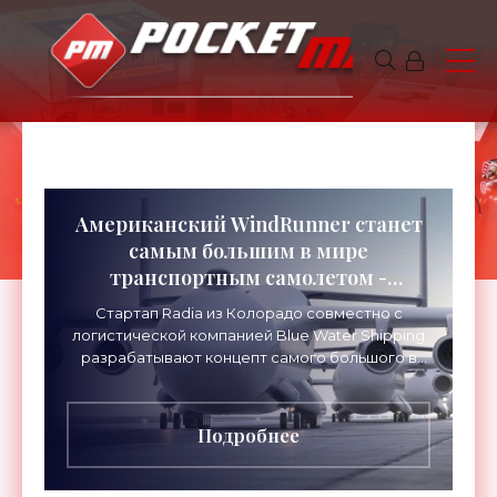
Американский WindRunner станет
самым большим в мире
транспортным самолетом -
«Техника»
Стартап Radia из Колорадо совместно с
логистической компанией Blue Water Shipping
разрабатывают концепт самого большого в
мире транспортного самолета WindRunner. Он
сможет перевозить по
Подробнее