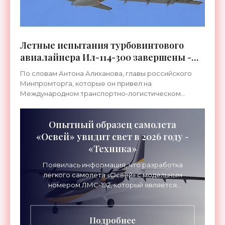
Летные испытания турбовинтового
авиалайнера Ил-114-300 завершены -
«Техника»
По словам Антона Алиханова, главы российского
Минпромторга, которые он привел на
Международном транспортно-логистическом
форуме, все запланированные этапы летных
испытаний самолета модели Ил-114-300
Опытный образец самолета
«Освей» увидит свет в 2026 году -
«Техника»
Появилась информация, что разработка
легкого самолета «Освей» с модельным
номером ЛМС-192, который является
совместным детищем российских и
белорусских инженеров, завершится в
течение
Подробнее