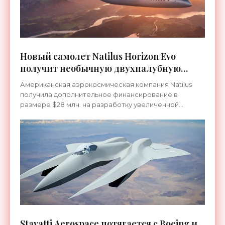
Новый самолет Natilus Horizon Evo
получит необычную двухпалубную
конструкцию - «Техника»
Американская аэрокосмическая компания Natilus
получила дополнительное финансирование в
размере $28 млн. на разработку увеличенной
версии авиалайнера Horizon со смешанным крылом,
где основная
Stavatti Aerospace потягается с Boeing и