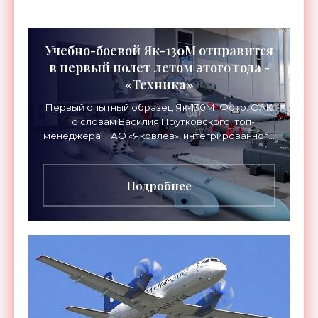
Учебно-боевой Як-130М отправится
в первый полет летом этого года -
«Техника»
Первый опытный образец Як-130М. Фото: ОАК
По словам Василия Прутковского, топ-
менеджера ПАО «Яковлев», интегрированного
в состав ОАК и Ростеха, в свой первый полет
новейший учебно-боевой
Подробнее