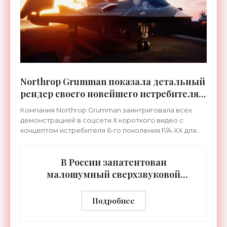
Northrop Grumman показала детальный
рендер своего новейшего истребителя
6-го поколения - «Техника»
Компания Northrop Grumman заинтриговала всех
демонстрацией в соцсети Х короткого видео с
концептом истребителя 6-го поколения F/A-XX для
ВМС США. Эксперты оценили это, как саморекламу с
целью
В России запатентован
малошумный сверхзвуковой
гражданский авиалайнер -
«Техника»
Подробнее