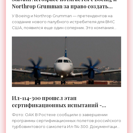
Northrop Grumman за право создать
новейший американский истребитель -
У Boeing и Northrop Grumman — претендентов на
«Техника»
создание нового палубного истребителя для ВМС
США, появился еще один соперник. Это компания
Stavatti Aerospace с проектом SM-39 Razor, который
в случае
Ил-114-300 прошел этап
сертификационных испытаний -
«Техника»
Фото: ОАК В Ростехе сообщили о завершении
программы сертификационных полетов российского
турбовинтового самолета Ил-114-300. Документация
передана в Росавиацию, в скором времени