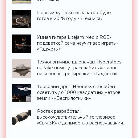
Первый лунный экскаватор будет
готов к 2028 году - «Техника»
Умная гитара Litejam Neo с RGB-
подсветкой сама научит вас играть -
«Гаджеты»
Технологичные шлепанцы Hyperslides
от Nike помогут расслабить усталые
ноги после тренировки - «Гаджеты»
Тросовый дрон Heone-X способен
осветить до 1000 квадратных метров
земли - «Беспилотники»
Ростех разработал
высокочувствительный тепловизор
«Сыч-3К» с дальностью распознавания
до 2 км - «Гаджеты»