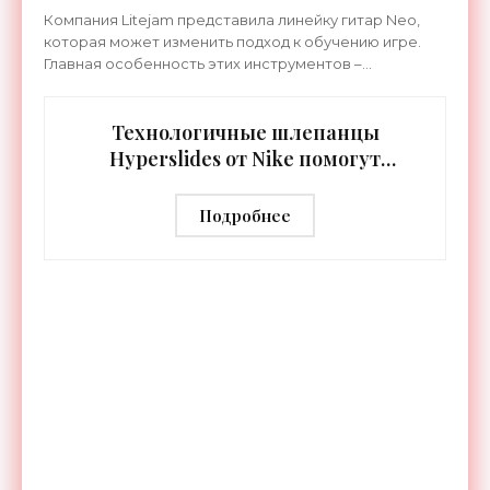
«Гаджеты»
Компания Litejam представила линейку гитар Neo,
которая может изменить подход к обучению игре.
Главная особенность этих инструментов –
встроенная RGB-подсветка грифа. Светодиоды
синхронизируются с
Технологичные шлепанцы
Hyperslides от Nike помогут
расслабить усталые ноги после
тренировки - «Гаджеты»
Подробнее