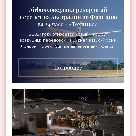
Airbus совершил рекордный
перелет из Австралии во Францию
за 24 часа - «Техника»
В 2027 году откроется новый маршрут
воздушных перевозок из Сиднея в Нью-Йорк и
Лондон. Проект Sunrise авиакомпании Qantas
Airways организует беспосадочные перелеты
длительностью до 24
Подробнее