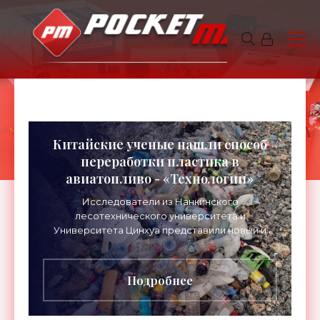
Китайские ученые нашли способ
переработки пластика в
авиатопливо - «Технологии»
Исследователи из Нанкинского
лесотехнического университета и
Университета Цинхуа представили новый и
очень эффективный способ переработки
пластикового мусора в топливо. Что,
потенциально,
Подробнее