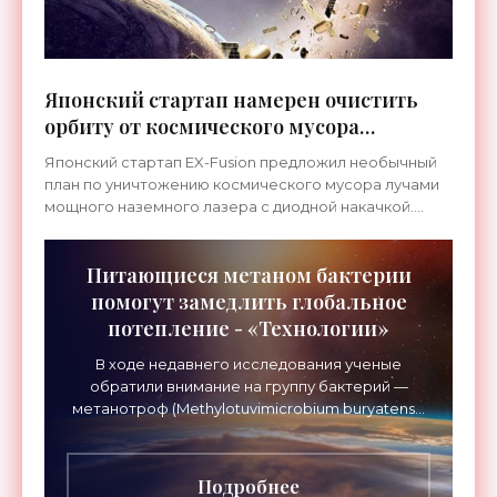
Японский стартап намерен очистить
орбиту от космического мусора
мощным наземным лазером -
Японский стартап EX-Fusion предложил необычный
«Технологии»
план по уничтожению космического мусора лучами
мощного наземного лазера с диодной накачкой.
Суть...
Питающиеся метаном бактерии
помогут замедлить глобальное
потепление - «Технологии»
В ходе недавнего исследования ученые
обратили внимание на группу бактерий —
метанотроф (Methylotuvimicrobium buryatense
5GB1C), которые поддерживают свою
клеточную активность за счет
Подробнее