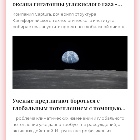
океана гигатонны углекислого газа -
«Технологии»
Компания Captura, дочерняя структура
Калифорнийского технологического института,
собирается запустить проект по глобальной очистке
океана от накопленного в воде углекислого газа. В
прошлом году они
Ученые предлагают бороться с
глобальным потеплением с помощью
лунных пылевых пушек - «Космос»
Проблема климатических изменений и глобального
потепления уже давно требует не рассуждений, а
активных действий. И группа астрофизиков из
Университета Юты, кажется, нашла решение,