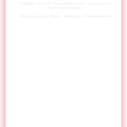
-- Начинайте делать все, что вы можете сделать – и даже то, о чем
можете хотя бы мечтать.
-- Все дело в мыслях. Мысль — начало всего. И мыслями можно
управлять. И поэтому главное дело совершенствования: работать над
мыслями.
-- Идите уверенно по направлению к мечте. Живите той жизнью,
которую вы сами себе придумали.
-- Самое большое богатство — это ум. Самая большая нищета —
глупость. Из всех страхов самый пугающий — самолюбование.
-- Лучшее, что можно сделать с хорошим советом, это пропустить его
мимо ушей. Он никогда не бывает полезен никому, кроме того, кто
его дал.
-- Люблю давать советы и очень не люблю, когда их дают мне.