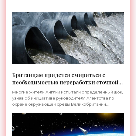
способное спасти
Британцам придется смириться с
необходимостью переработки сточной
воды в питьевую - «Технологии»
Многие жители Англии испытали определенный шок,
узнав об инициативе руководителя Агентства по
охране окружающей среды Великобритании...