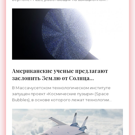
Американские ученые предлагают
заслонить Землю от Солнца
гигантскими пузырями - «Космос»
В Массачусетском технологическом институте
запущен проект «Космические пузыри» (Space
Bubbles), в основе которого лежат технологии
«солнечной геоинженерии». Она пока существует
только в теории и