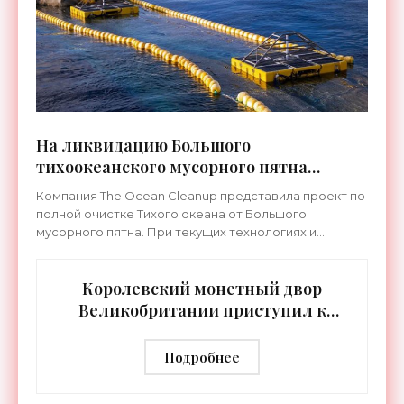
На ликвидацию Большого
тихоокеанского мусорного пятна
нужны $7,5 миллиардов - «Технологии»
Компания The Ocean Cleanup представила проект по
полной очистке Тихого океана от Большого
мусорного пятна. При текущих технологиях и
организации процесса на это потребуется 10 лет и
примерно $7,5
Королевский монетный двор
Великобритании приступил к
добыче золота из электронных
отходов - «Технологии»
Подробнее