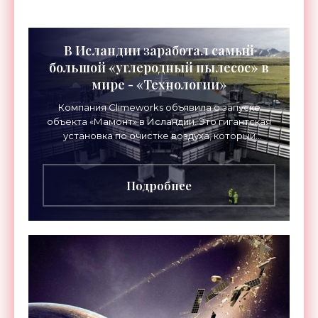
В Исландии заработал самый
большой «углеродный пылесос» в
мире - «Технологии»
Компания Climeworks объявила о запуске
объекта «Мамонт» в Исландии. Это гигантская
установка по очистке воздуха, который
проходит через специальные фильтры для
извлечения атмосферного
Подробнее