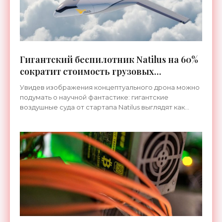
Гигантский беспилотник Natilus на 60%
сократит стоимость грузовых
авиаперевозок - «Транспорт»
Увидев изображения концептуального дрона можно
подумать о научной фантастике: гигантские
воздушные суда от стартапа Natilus выглядят как
летающие скаты-великаны. Разумеется, форма их
хорошо