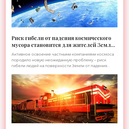
Риск гибели от падения космического
мусора становится для жителей Земли
реальностью - «Космос»
Активное освоение частными компаниями космоса
породило новую неожиданную проблему – риск
гибели людей на поверхности Земли от падения
мусора с орбиты. Причиной тому стало и увеличение
числа