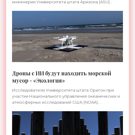
инженерии Университета штата Аризона (ASU)
Клауса Лакнера и коммерциализированная
дублинской компанией Carbon Collect
Дроны с ИИ будут находить морской
мусор - «Экология»
Исследователи Университета штата Орегон при
участии Национального управления океанических и
атмосферных исследований США (NOAA)
предложили систему, способную обнаруживать и
идентифицировать