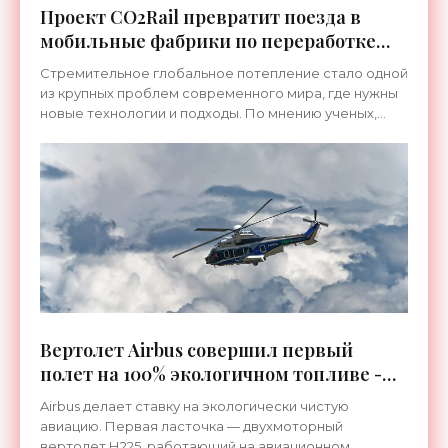
Проект CO2Rail превратит поезда в
мобильные фабрики по переработке
углексилого газа - «Технологии»
Стремительное глобальное потепление стало одной
из крупных проблем современного мира, где нужны
новые технологии и подходы. По мнению ученых,
ключом к нормализации ситуации с климатом может
стать
Вертолет Airbus совершил первый
полет на 100% экологичном топливе -
«Технологии»
Airbus делает ставку на экологически чистую
авиацию. Первая ласточка — двухмоторный
вертолет Н225, работающий на авиационном...