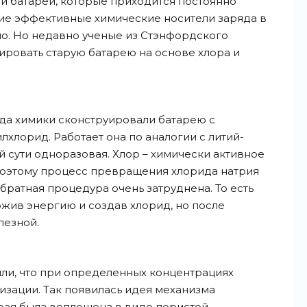
и батареи, которые приходится постоянно
гие эффективные химические носители заряда в
о. Но недавно ученые из Стэнфордского
ровать старую батарею на основе хлора и
огда химики сконструировали батарею с
хлорид. Работает она по аналогии с литий-
й сути одноразовая. Хлор – химически активное
поэтому процесс превращения хлорида натрия
обратная процедура очень затруднена. То есть
жив энергию и создав хлорид, но после
лезной.
ли, что при определенных концентрациях
лизации. Так появилась идея механизма
орая была воплощена в виде пористой