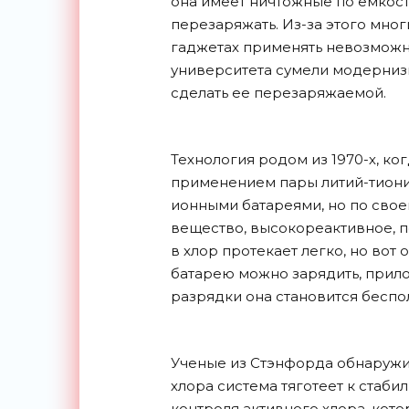
она имеет ничтожные по емкост
перезаряжать. Из-за этого мно
гаджетах применять невозможн
университета сумели модернизи
сделать ее перезаряжаемой.
Технология родом из 1970-х, к
применением пары литий-тионил
ионными батареями, но по свое
вещество, высокореактивное, 
в хлор протекает легко, но вот 
батарею можно зарядить, прило
разрядки она становится беспо
Ученые из Стэнфорда обнаружи
хлора система тяготеет к стаби
контроля активного хлора, кот