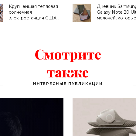
электромобиля -
«зеленом» тарифе
Крупнейшая тепловая
Дневник Samsun
«Транспорт»
Украине - «Новос
солнечная
Galaxy Note 20 Ult
Электроники»
электростанция США
мелочей, которы
стала жертвой
нравятся в этом
современных
смартфоне -
технологий - «Новости
«Смартфоны»
Электроники»
Смотрите
также
ИНТЕРЕСНЫЕ ПУБЛИКАЦИИ