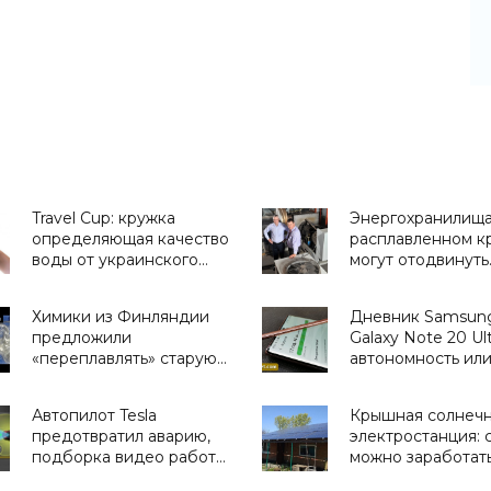
Travel Cup: кружка
Энергохранилища
определяющая качество
расплавленном к
воды от украинского
могут отодвинуть
стартапа H2OMetr -
литиевые батаре
«Для дома»
задний план -
Химики из Финляндии
Дневник Samsun
«Технологии»
предложили
Galaxy Note 20 Ult
«переплавлять» старую
автономность или
одежду - «Технологии»
долго «живет» эт
смартфон -
Автопилот Tesla
Крышная солнеч
«Смартфоны»
предотвратил аварию,
электростанция: 
подборка видео работы
можно заработать
беспилотной системы
домашней СЭС и