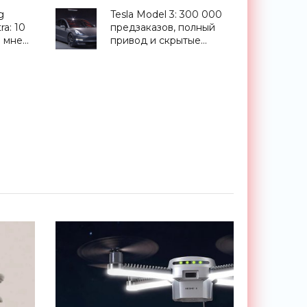
 в
энергии - «Технологии»
g
Tesla Model 3: 300 000
ти
ra: 10
предзаказов, полный
е мне
привод и скрытые
детали (видео) -
«Транспорт»