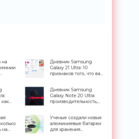
 на
Дневник Samsung
ремнии
Galaxy 21 Ultra: 10
признаков того, что вам
и на
нужен этот смартфон -
«Смартфоны»
g
Дневник Samsung
ra:
Galaxy Note 20 Ultra:
 как
производительность,
от
как ее повышать (и
зачем) - «Смартфоны»
ная
Ученые создали новые
сколько
алюминиевые батареи
 на
для хранения
возобновляемой