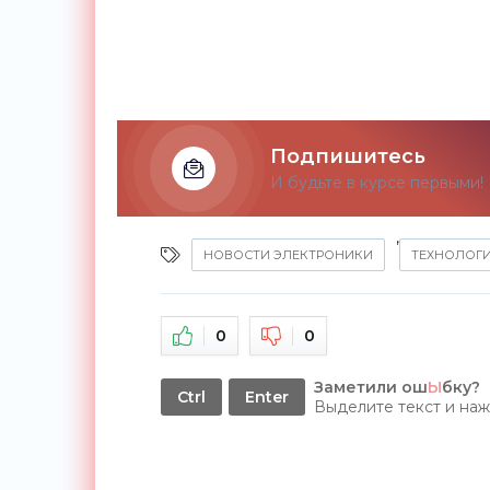
Подпишитесь
И будьте в курсе первыми!
,
НОВОСТИ ЭЛЕКТРОНИКИ
ТЕХНОЛОГ
0
0
Заметили ош
Ы
бку?
Ctrl
Enter
Выделите текст и на