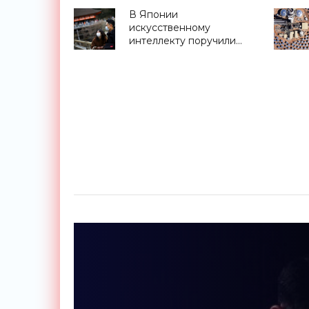
В Японии
искусственному
интеллекту поручили
подбор идеальных
семейных пар -
«Технологии»