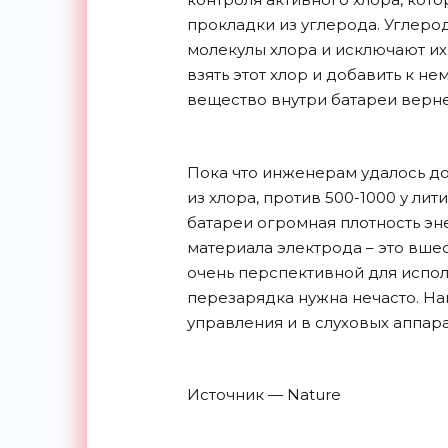
прокладки из углерода. Углер
молекулы хлора и исключают их
взять этот хлор и добавить к нем
вещество внутри батареи верне
Пока что инженерам удалось до
из хлора, против 500-1000 у ли
батареи огромная плотность эне
материала электрода – это вшес
очень перспективной для испол
перезарядка нужна нечасто. Нап
управления и в слуховых
аппара
Источник — Nature