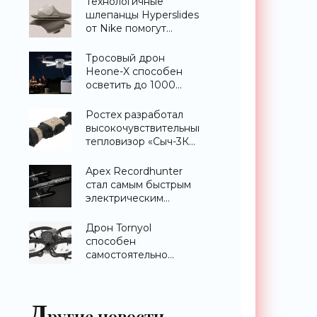
Технологичные
шлепанцы Hyperslides
от Nike помогут
расслабить усталые
ноги после
Тросовый дрон
тренировки -
Heone-X способен
«Гаджеты»
осветить до 1000
квадратных метров
земли -
Ростех разработал
«Беспилотники»
высокочувствительный
тепловизор «Сыч-3К»
с дальностью
распознавания до 2
Apex Recordhunter
км - «Гаджеты»
стал самым быстрым
электрическим
дроном в мире -
«Беспилотники»
Дрон Tornyol
способен
самостоятельно
отслеживать и
уничтожать комаров -
«Беспилотники»
Д
ругие новости