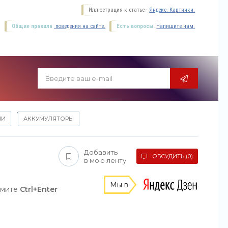
Иллюстрация к статье -
Яндекс. Картинки.
Общие правила
поведения на сайте.
Есть вопросы.
Напишите нам.
,
ИИ
АККУМУЛЯТОРЫ
Добавить
ОБСУДИТЬ (0)
в мою ленту
Мы в
жмите
Ctrl+Enter