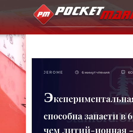
JEROME
6 минут чтения
60
Э
кспериментальная
способна запасти в 
чем литий-ионная -