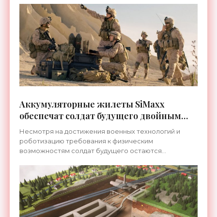
полета, между
Аккумуляторные жилеты SiMaxx
обеспечат солдат будущего двойным
запасом энергии - «Техника»
Несмотря на достижения военных технологий и
роботизацию требования к физическим
возможностям солдат будущего остаются
предельно жесткими: они должны нести на себе
несколько десятков килограмм