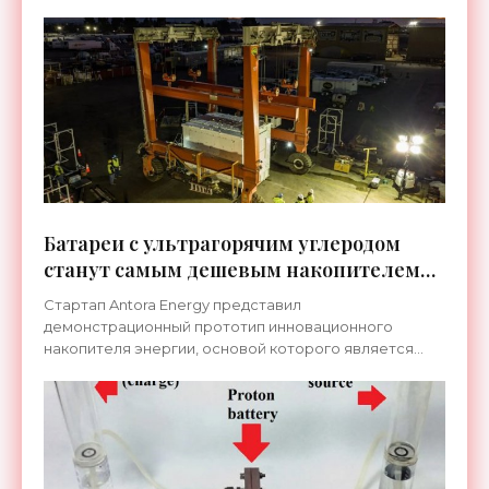
воды, которое работает с эффективностью 70 %.
Или все 200%, если
Батареи с ультрагорячим углеродом
станут самым дешевым накопителем
энергии - «Технологии»
Стартап Antora Energy представил
демонстрационный прототип инновационного
накопителя энергии, основой которого является
модуль из разогретого до температуры более 2000
°C массива углерода. Модуль