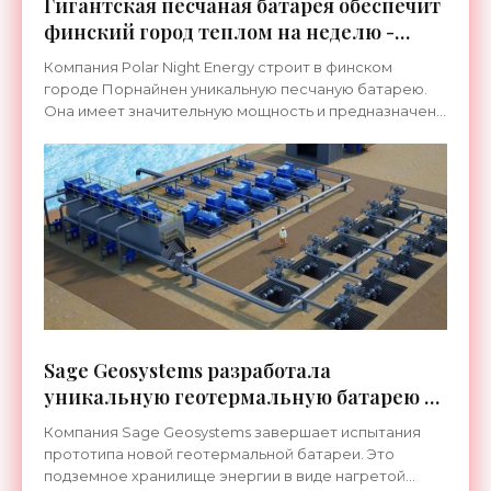
Гигантская песчаная батарея обеспечит
финский город теплом на неделю -
«Технологии»
Компания Polar Night Energy строит в финском
городе Порнайнен уникальную песчаную батарею.
Она имеет значительную мощность и предназначена
для постоянной эксплуатации круглый год. Эта
технология
Sage Geosystems разработала
уникальную геотермальную батарею с
эффективностью до 200% -
Компания Sage Geosystems завершает испытания
«Технологии»
прототипа новой геотермальной батареи. Это
подземное хранилище энергии в виде нагретой