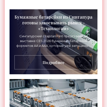
Бумажные батарейки из Сингапура
готовы завоевывать рынок -
«Технологии»
Сингапурский стартап Flint представил на
выставке CES 2026 бумажные батарейки
форматов AA и AAA, которые уже запущены в
производство. Год назад это был прототип, а
сейчас их уже заказали
Подробнее