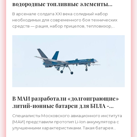
водородные топливные элементы
вместо батарей - «Технологии»
В арсенале солдата XXI века солидный набор
необходимых для современного боя технических
средств — рация, набор прицелов, тепловизор,
источники питания и многое другое. Проблема в том,
что вес этой
В МАИ разработали «долгоиграющие»
литий-ионные батареи для БПЛА -
«Технологии»
Специалисты Московского авиационного института
(МАИ) представили прототип Li-Ion аккумулятора с
улучшенными характеристиками. Такая батарея
сможет заметно увеличить длительность полетов