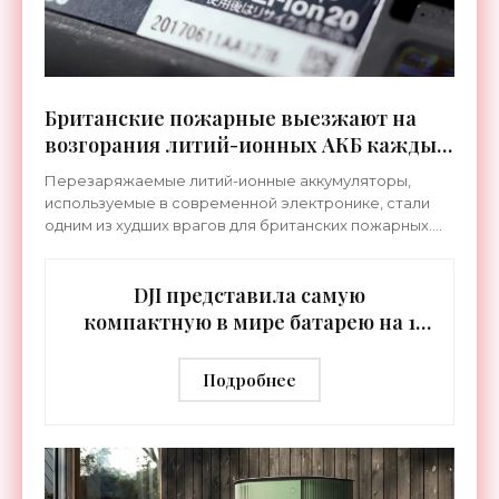
Британские пожарные выезжают на
возгорания литий-ионных АКБ каждые
пять часов - «Техника»
Перезаряжаемые литий-ионные аккумуляторы,
используемые в современной электронике, стали
одним из худших врагов для британских пожарных.
Согласно данным страховой компании QBE, в
течение 2025 года
DJI представила самую
компактную в мире батарею на 1
кВт⋅ч - «Гаджеты»
Подробнее