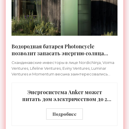
Водородная батарея Photoncycle
позволит запасать энергию солнца
летом, чтобы использовать ее зимой -
Скандинавские инвесторы в лице NordicNinja, Voima
«Технологии»
Ventures, Lifeline Ventures, Eviny Ventures, Luminar
Ventures и Momentum весьма заинтересовались
новой концепцией распределенного сезонного
хранения
Энергосистема Anker может
питать дом электричеством до 2
недель - «Технологии»
Подробнее