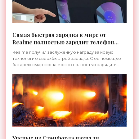
Самая быстрая зарядка в мире от
Realme полностью зарядит телефон
менее чем за 5 минут - «Технологии»
Realme получил заслуженную награду за новую
технологию сверхбыстрой зарядки. С ее помощью
батарею смартфона можно полностью зарядить
всего за 4 с половиной минуты. Этого рекорда
удалось добиться не
Ученые из Стэнфорда назвали