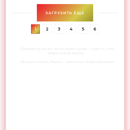
ЗАГРУЗИТЬ ЕЩЕ
1
2
3
4
5
6
-- Начинайте делать все, что вы можете сделать – и даже то, о чем
можете хотя бы мечтать.
-- Все дело в мыслях. Мысль — начало всего. И мыслями можно
управлять. И поэтому главное дело совершенствования: работать над
мыслями.
-- Идите уверенно по направлению к мечте. Живите той жизнью,
которую вы сами себе придумали.
-- Самое большое богатство — это ум. Самая большая нищета —
глупость. Из всех страхов самый пугающий — самолюбование.
-- Лучшее, что можно сделать с хорошим советом, это пропустить его
мимо ушей. Он никогда не бывает полезен никому, кроме того, кто
его дал.
-- Люблю давать советы и очень не люблю, когда их дают мне.