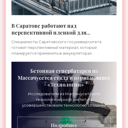
В Саратове работают над
перспективной пленкой для
аккумуляторов - «Технологии»
Специалисты Саратовского госуниверситета
готовят перспективный материал, который
планируется применять в аккумуляторах
следующего поколения, обеспечивая их
увеличенным сроком службы, более быстрой
Бетонная супербатарея из
Массачусетса стала в 10 раз мощнее
- «Технологии»
Исследователи из Массачусетского
технологического института
усовершенствовали технологию создания
аккумуляторов из бетона. Теперь они могут
накапливать в 10 раз больше энергии, чем
Подробнее