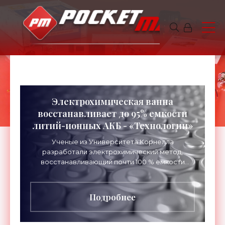
Электрохимическая ванна
восстанавливает до 95% емкости
литий-ионных АКБ - «Технологии»
Ученые из Университета Корнелла
разработали электрохимический метод,
восстанавливающий почти 100 % емкости
выработавших свой ресурс литий-ионных
аккумуляторов. Вместо традиционной
Подробнее