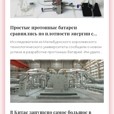
Простые протонные батареи
сравнялись по плотности энергии с
литий-ионными - «Технологии»
Исследователи из Мельбурнского королевского
технологического университета сообщили о новом
успехе в разработке протонных батарей. Им удалось
втрое повысить плотность энергии устройства,
теперь она
В Китае запущено самое большое в