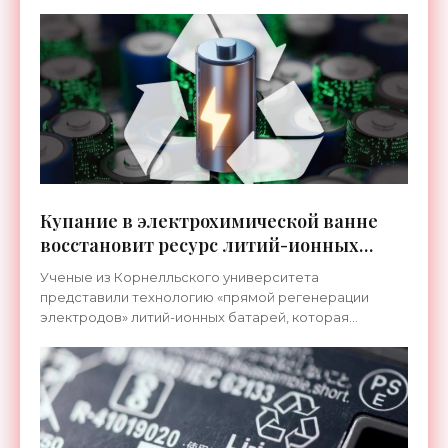
Купание в электрохимической ванне
восстановит ресурс литий-ионных
батарей на 95 % - «Технологии»
Ученые из Корнелльского университета
представили технологию «прямой регенерации
электродов» литий-ионных батарей, которая
восстанавливает их ресурс до уровня 95 %. Это
простой и дешевый способ в