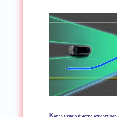
К
огда нужно быстро отреагирова