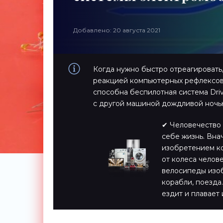
Добавлено: 20 августа 2021
Когда нужно быстро отреагировать,
реакцией компьютерных рефлексов..
способна беспилотная система Driv
с другой машиной дождливой ночью
✔ Человечество 
себе жизнь. Вна
изобретением ко
от колеса челов
велосипеды изоб
корабли, поезда…
ездит и плавает 