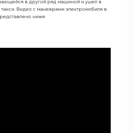
ающейся в другой ряд машиной и ушел в
 такси. Видео с маневрами электромобиля в
редставлено ниже.