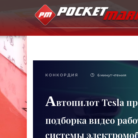
КОНКОРДИЯ
6 минут чтения
А
втопилот Tesla п
подборка видео раб
системы электромоб