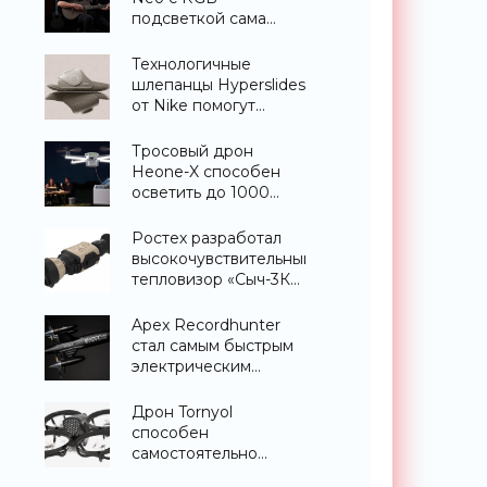
подсветкой сама
научит вас играть -
«Гаджеты»
Технологичные
шлепанцы Hyperslides
от Nike помогут
расслабить усталые
ноги после
Тросовый дрон
тренировки -
Heone-X способен
«Гаджеты»
осветить до 1000
квадратных метров
земли -
Ростех разработал
«Беспилотники»
высокочувствительный
тепловизор «Сыч-3К»
с дальностью
распознавания до 2
Apex Recordhunter
км - «Гаджеты»
стал самым быстрым
электрическим
дроном в мире -
«Беспилотники»
Дрон Tornyol
способен
самостоятельно
отслеживать и