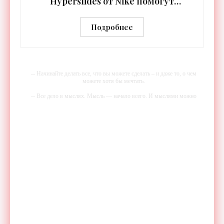
Hyperslides от Nike помогут
расслабить усталые ноги после
тренировки - «Гаджеты»
Подробнее
-- Начинайте делать все, что вы можете сделать – и даже то, о чем
можете хотя бы мечтать.
-- Все дело в мыслях. Мысль — начало всего. И мыслями можно
управлять. И поэтому главное дело совершенствования: работать над
мыслями.
-- Идите уверенно по направлению к мечте. Живите той жизнью,
которую вы сами себе придумали.
-- Самое большое богатство — это ум. Самая большая нищета —
глупость. Из всех страхов самый пугающий — самолюбование.
-- Лучшее, что можно сделать с хорошим советом, это пропустить его
мимо ушей. Он никогда не бывает полезен никому, кроме того, кто
его дал.
-- Люблю давать советы и очень не люблю, когда их дают мне.