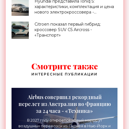
Hyundai представила Ioniq 5:
характеристики, комплектация и цена
нового электрокроссовера -
«Транспорт»
Citroen показал первый гибрид:
кроссовер SUV C5 Aircross -
«Транспорт»
Смотрите также
ИНТЕРЕСНЫЕ ПУБЛИКАЦИИ
Airbus совершил рекордный
перелет из Австралии во Францию
за 24 часа - «Техника»
В 2027 году откроется новый маршрут
воздушных перевозок из Сиднея в Нью-Йорк и