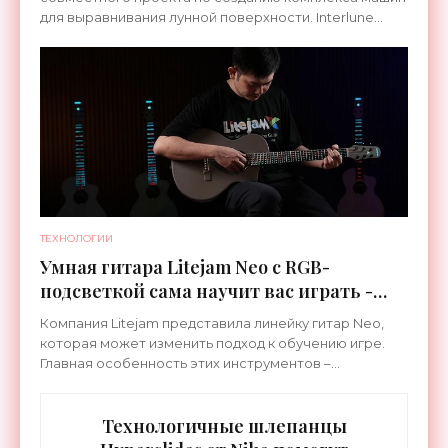
для выравнивания лунной поверхности. Interlune
специализируется на робототехнике и космической
ТЕХНОЛОГИИ
Умная гитара Litejam Neo с RGB-
подсветкой сама научит вас играть -
«Гаджеты»
Компания Litejam представила линейку гитар Neo,
которая может изменить подход к обучению игре.
Главная особенность этих инструментов –
встроенная RGB-подсветка грифа. Светодиоды
синхронизируются с
Технологичные шлепанцы