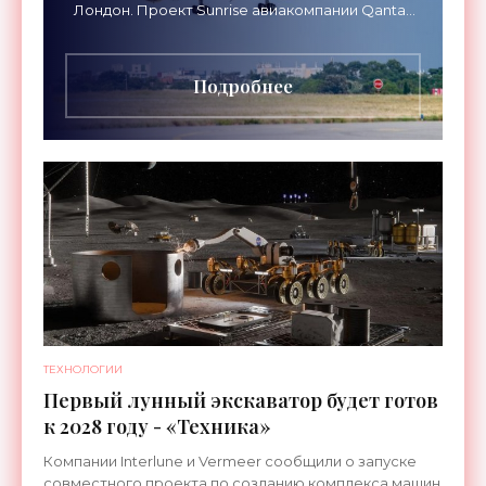
Лондон. Проект Sunrise авиакомпании Qantas
Airways организует беспосадочные перелеты
длительностью до 24
Подробнее
ТЕХНОЛОГИИ
Первый лунный экскаватор будет готов
к 2028 году - «Техника»
Компании Interlune и Vermeer сообщили о запуске
совместного проекта по созданию комплекса машин