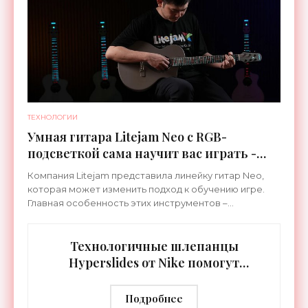
ТЕХНОЛОГИИ
Умная гитара Litejam Neo с RGB-
подсветкой сама научит вас играть -
«Гаджеты»
Компания Litejam представила линейку гитар Neo,
которая может изменить подход к обучению игре.
Главная особенность этих инструментов –
встроенная RGB-подсветка грифа. Светодиоды
синхронизируются с
Технологичные шлепанцы
Hyperslides от Nike помогут
расслабить усталые ноги после
тренировки - «Гаджеты»
Подробнее