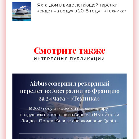
Яхта-дом в виде летающей тарелки
«сядет на воду» в 2018 году - «Техника»
Смотрите также
ИНТЕРЕСНЫЕ ПУБЛИКАЦИИ
Airbus совершил рекордный
перелет из Австралии во Францию
за 24 часа - «Техника»
В 2027 году откроется новый маршрут
воздушных перевозок из Сиднея в Нью-Йорк и
Лондон. Проект Sunrise авиакомпании Qantas
Airways организует беспосадочные перелеты
длительностью до 24