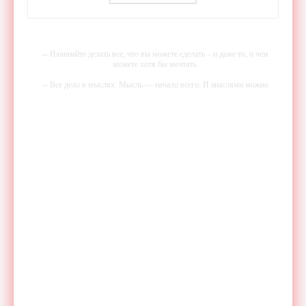
-- Начинайте делать все, что вы можете сделать – и даже то, о чем
можете хотя бы мечтать.
-- Все дело в мыслях. Мысль — начало всего. И мыслями можно
управлять. И поэтому главное дело совершенствования: работать над
мыслями.
-- Идите уверенно по направлению к мечте. Живите той жизнью,
которую вы сами себе придумали.
-- Самое большое богатство — это ум. Самая большая нищета —
глупость. Из всех страхов самый пугающий — самолюбование.
-- Лучшее, что можно сделать с хорошим советом, это пропустить его
мимо ушей. Он никогда не бывает полезен никому, кроме того, кто
его дал.
-- Люблю давать советы и очень не люблю, когда их дают мне.