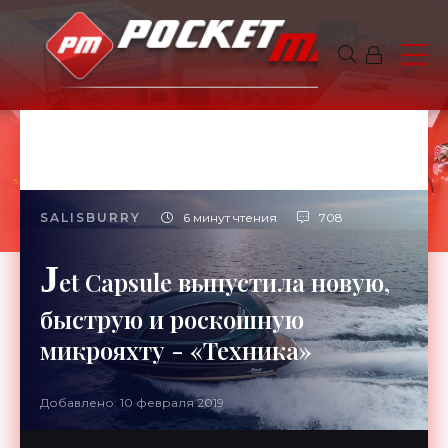
SALISBURRY
6 минут чтения
708
J
et Capsule выпустила новую,
быструю и роскошную
микрояхту - «Техника»
Добавлено: 10 февраля 2019