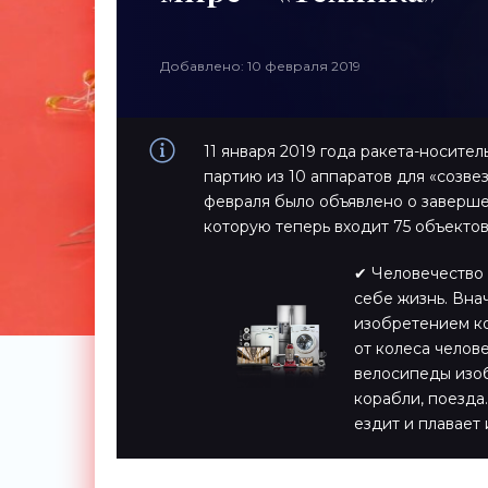
Добавлено: 10 февраля 2019
11 января 2019 года ракета-носител
партию из 10 аппаратов для «созвез
февраля было объявлено о заверше
которую теперь входит 75 объекто
✔ Человечество 
себе жизнь. Вна
изобретением ко
от колеса челов
велосипеды изоб
корабли, поезда…
ездит и плавает 