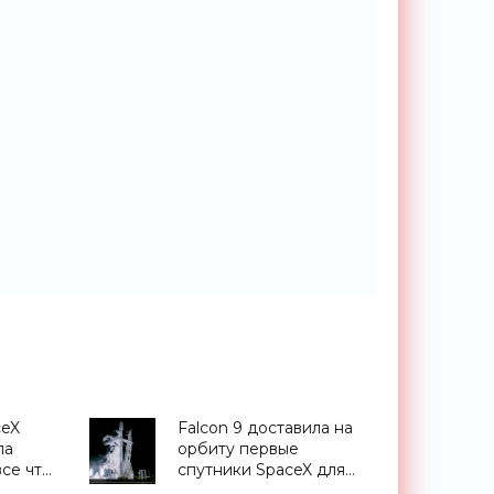
ceX
Falcon 9 доставила на
ла
орбиту первые
все что
спутники SpaceX для
ссии -
глобального интернета -