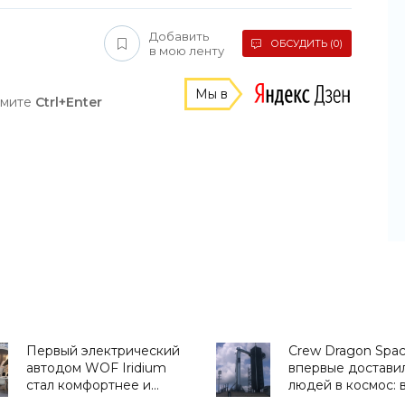
Добавить
ОБСУДИТЬ (0)
в мою ленту
Мы в
жмите
Ctrl+Enter
Первый электрический
Crew Dragon Spa
автодом WOF Iridium
впервые достави
стал комфортнее и
людей в космос: 
увеличил запас хода -
нужно знать о ми