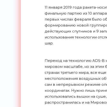
11 января 2019 года ракета-носи
финальную партию из 10 аппарат
первых числах февраля было о
формированию новой группировк
действующих спутников и 9 зап
использования технологии отсл
шар.
Переход на технологию ADS-B н
мировом масштабе, но за этим 
странах третьего мира, все е
местоположения воздушных объ
сам в непрерывном режиме оп
координатах. Нужно лишь принят
использовались вышки на суше, 
распространилась и на Мировой