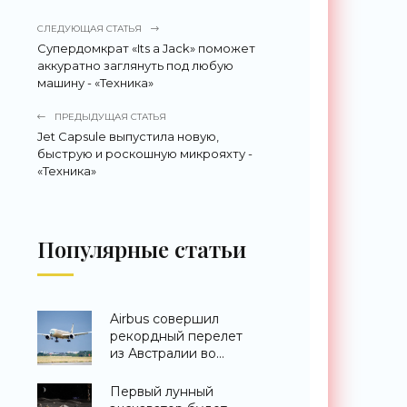
СЛЕДУЮЩАЯ СТАТЬЯ
Супердомкрат «Its a Jack» поможет
аккуратно заглянуть под любую
машину - «Техника»
ПРЕДЫДУЩАЯ СТАТЬЯ
Jet Capsule выпустила новую,
быструю и роскошную микрояхту -
«Техника»
Популярные статьи
Airbus совершил
рекордный перелет
из Австралии во
Францию за 24 часа -
«Техника»
Первый лунный