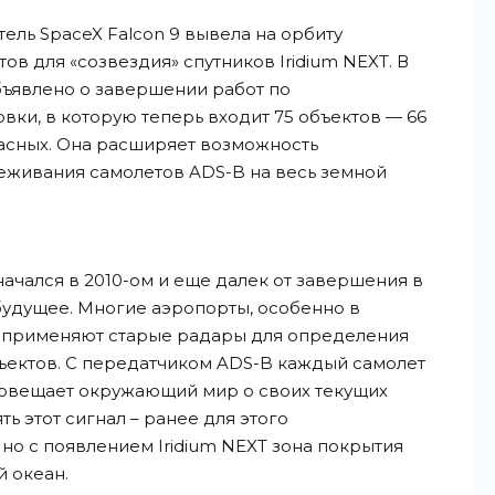
тель SpaceX Falcon 9 вывела на орбиту
ов для «созвездия» спутников Iridium NEXT. В
бъявлено о завершении работ по
и, в которую теперь входит 75 объектов — 66
асных. Она расширяет возможность
еживания самолетов ADS-B на весь земной
ачался в 2010-ом и еще далек от завершения в
будущее. Многие аэропорты, особенно в
ще применяют старые радары для определения
ектов. С передатчиком ADS-B каждый самолет
овещает окружающий мир о своих текущих
ь этот сигнал – ранее для этого
но с появлением Iridium NEXT зона покрытия
 океан.