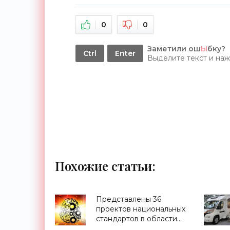
0
0
Заметили ош
Ы
бку?
Ctrl
Enter
Выделите текст и на
Похожие статьи:
Представлены 36
проектов национальных
стандартов в области
ИИ - «Смартфоны»