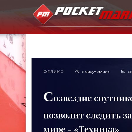
ФЕЛИКС
6 минут чтения
66
С
озвездие спутник
позволит следить за
мире - «Техника»