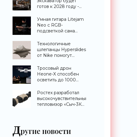
экскаватор будет
готов к 2028 году -
«Техника»
Умная гитара Litejam
Neo с RGB-
подсветкой сама
научит вас играть -
«Гаджеты»
Технологичные
шлепанцы Hyperslides
от Nike помогут
расслабить усталые
ноги после
Тросовый дрон
тренировки -
Heone-X способен
«Гаджеты»
осветить до 1000
квадратных метров
земли -
Ростех разработал
«Беспилотники»
высокочувствительный
тепловизор «Сыч-3К»
с дальностью
распознавания до 2
км - «Гаджеты»
Д
ругие новости