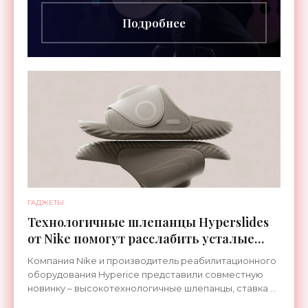
грифа. Светодиоды
Подробнее
ГАДЖЕТЫ
Технологичные шлепанцы Hyperslides
от Nike помогут расслабить усталые
ноги после тренировки - «Гаджеты»
Компания Nike и производитель реабилитационного
оборудования Hyperice представили совместную
новинку – высокотехнологичные шлепанцы, ставка в
которых сделана на сочетание тепла и вибрации.