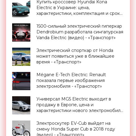
Купить кроссовер Hyundai Kona
Electric в Украине: цена,
характеристики, комплектация и сроки
первых поставок объявлены
официально - «Транспорт»
1500-сильный электрический гиперкар
Dendrobium разработала сингапурская
Vanda Electric (видео) - «Транспорт»
Электрический спорткар от Honda
может появиться уже в ближайшее
время - «Транспорт»
Mégane E-Tech Electric: Renault
показала первые изображения
электромобиля - «Транспорт»
Универсал MG5 Electric выходит в
продажу в Европе, цена и
характеристики нового электромобиля
- «Транспорт»
Электроскутер EV-Cub выйдет на
смену Honda Super Cub в 2018 году
(видео) - «Транспорт»