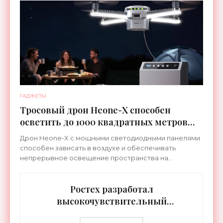
ГАДЖЕТЫ
Тросовый дрон Heone-X способен
осветить до 1000 квадратных метров
земли - «Беспилотники»
Дрон Heone-X с мощными светодиодными панелями
способен зависать в воздухе и обеспечивать
непрерывное освещение пространства на
протяжении целых суток. В отличие от стационарных
источников света,
Ростех разработал
высокочувствительный
тепловизор «Сыч-3К» с