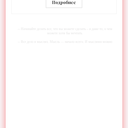
дальностью распознавания до 2 км
Подробнее
- «Гаджеты»
-- Начинайте делать все, что вы можете сделать – и даже то, о чем
можете хотя бы мечтать.
-- Все дело в мыслях. Мысль — начало всего. И мыслями можно
управлять. И поэтому главное дело совершенствования: работать над
мыслями.
-- Идите уверенно по направлению к мечте. Живите той жизнью,
которую вы сами себе придумали.
-- Самое большое богатство — это ум. Самая большая нищета —
глупость. Из всех страхов самый пугающий — самолюбование.
-- Лучшее, что можно сделать с хорошим советом, это пропустить его
мимо ушей. Он никогда не бывает полезен никому, кроме того, кто
его дал.
-- Люблю давать советы и очень не люблю, когда их дают мне.