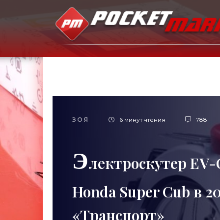
ЗОЯ
6 минут чтения
788
Э
лектроскутер EV-
Honda Super Cub в 20
«Транспорт»