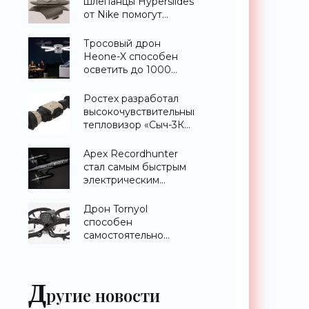
шлепанцы Hyperslides
от Nike помогут
расслабить усталые
ноги после
Тросовый дрон
тренировки -
Heone-X способен
«Гаджеты»
осветить до 1000
квадратных метров
земли -
Ростех разработал
«Беспилотники»
высокочувствительный
тепловизор «Сыч-3К»
с дальностью
распознавания до 2
Apex Recordhunter
км - «Гаджеты»
стал самым быстрым
электрическим
дроном в мире -
«Беспилотники»
Дрон Tornyol
способен
самостоятельно
отслеживать и
уничтожать комаров -
«Беспилотники»
Д
ругие новости