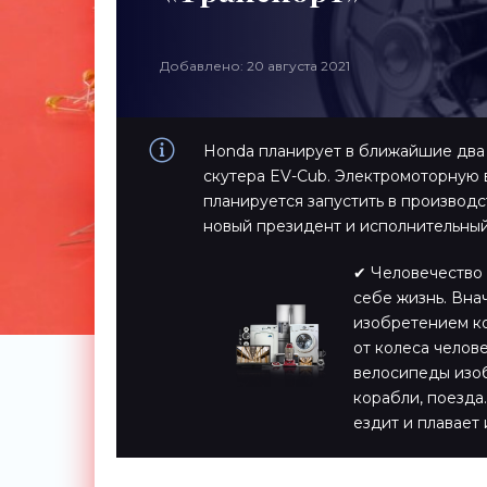
Добавлено: 20 августа 2021
Honda планирует в ближайшие два 
скутера EV-Cub. Электромоторную
планируется запустить в производс
новый президент и исполнительный
✔ Человечество 
себе жизнь. Вна
изобретением ко
от колеса челов
велосипеды изоб
корабли, поезда…
ездит и плавает 