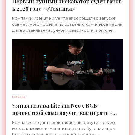
Первый лунный экскаватор будет готов
к 2028 году - «Техника»
Компании Interlune и Vermeer сообщили о запуске
совместного проекта по созданию комплекса машин
для выравнивания лунной поверхности. Interlune
специализируется на робототехнике и космической
РОБОТЫ
Умная гитара Litejam Neo с RGB-
подсветкой сама научит вас играть -
«Гаджеты»
Компания Litejam представила линейку гитар Neo,
которая может изменить подход к обучению игре.
Главная особенность этих инструментов –