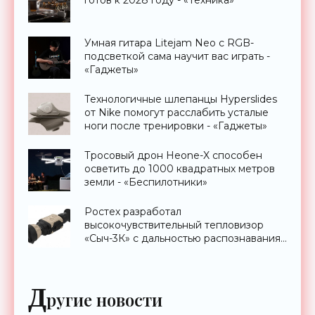
готов к 2028 году - «Техника»
Умная гитара Litejam Neo с RGB-
подсветкой сама научит вас играть -
«Гаджеты»
Технологичные шлепанцы Hyperslides
от Nike помогут расслабить усталые
ноги после тренировки - «Гаджеты»
Тросовый дрон Heone-X способен
осветить до 1000 квадратных метров
земли - «Беспилотники»
Ростех разработал
высокочувствительный тепловизор
«Сыч-3К» с дальностью распознавания
до 2 км - «Гаджеты»
Д
ругие новости