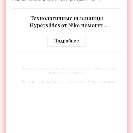
встроенная RGB-подсветка грифа. Светодиоды
синхронизируются с
Технологичные шлепанцы
Hyperslides от Nike помогут
расслабить усталые ноги после
тренировки - «Гаджеты»
Подробнее
-- Начинайте делать все, что вы можете сделать – и даже то, о чем
можете хотя бы мечтать.
-- Все дело в мыслях. Мысль — начало всего. И мыслями можно
управлять. И поэтому главное дело совершенствования: работать над
мыслями.
-- Идите уверенно по направлению к мечте. Живите той жизнью,
которую вы сами себе придумали.
-- Самое большое богатство — это ум. Самая большая нищета —
глупость. Из всех страхов самый пугающий — самолюбование.
-- Лучшее, что можно сделать с хорошим советом, это пропустить его
мимо ушей. Он никогда не бывает полезен никому, кроме того, кто