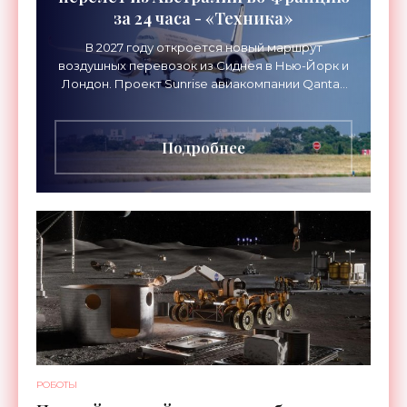
за 24 часа - «Техника»
В 2027 году откроется новый маршрут
воздушных перевозок из Сиднея в Нью-Йорк и
Лондон. Проект Sunrise авиакомпании Qantas
Airways организует беспосадочные перелеты
длительностью до 24
Подробнее
РОБОТЫ