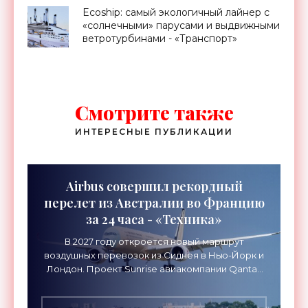
Ecoship: самый экологичный лайнер с
«солнечными» парусами и выдвижными
ветротурбинами - «Транспорт»
Смотрите также
ИНТЕРЕСНЫЕ ПУБЛИКАЦИИ
Airbus совершил рекордный
перелет из Австралии во Францию
за 24 часа - «Техника»
В 2027 году откроется новый маршрут
воздушных перевозок из Сиднея в Нью-Йорк и
Лондон. Проект Sunrise авиакомпании Qantas
Airways организует беспосадочные перелеты
длительностью до 24