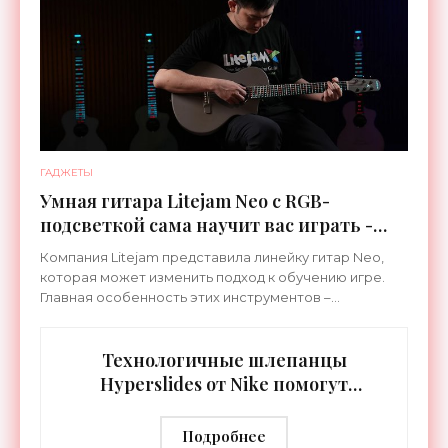
ГАДЖЕТЫ
Умная гитара Litejam Neo с RGB-
подсветкой сама научит вас играть -
«Гаджеты»
Компания Litejam представила линейку гитар Neo,
которая может изменить подход к обучению игре.
Главная особенность этих инструментов –
встроенная RGB-подсветка грифа. Светодиоды
синхронизируются с
Технологичные шлепанцы
Hyperslides от Nike помогут
расслабить усталые ноги после
тренировки - «Гаджеты»
Подробнее