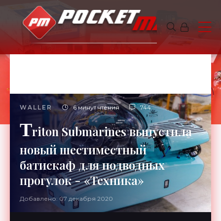
WALLER
6 минут чтения
744
T
riton Submarines выпустила
новый шестиместный
батискаф для подводных
прогулок - «Техника»
Добавлено: 07 декабря 2020