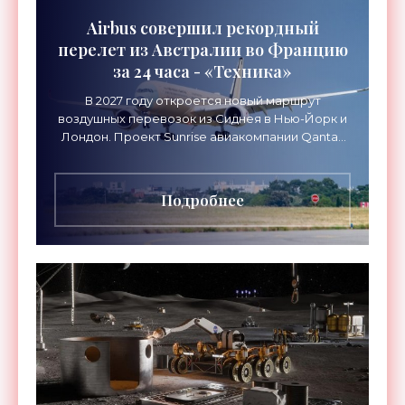
Airbus совершил рекордный
перелет из Австралии во Францию
за 24 часа - «Техника»
В 2027 году откроется новый маршрут
воздушных перевозок из Сиднея в Нью-Йорк и
Лондон. Проект Sunrise авиакомпании Qantas
Airways организует беспосадочные перелеты
длительностью до 24
Подробнее