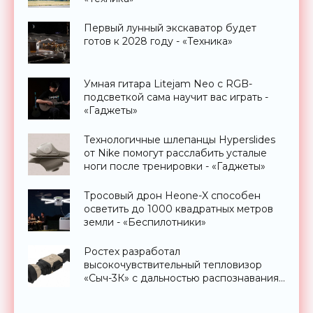
Первый лунный экскаватор будет
готов к 2028 году - «Техника»
Умная гитара Litejam Neo с RGB-
подсветкой сама научит вас играть -
«Гаджеты»
Технологичные шлепанцы Hyperslides
от Nike помогут расслабить усталые
ноги после тренировки - «Гаджеты»
Тросовый дрон Heone-X способен
осветить до 1000 квадратных метров
земли - «Беспилотники»
Ростех разработал
высокочувствительный тепловизор
«Сыч-3К» с дальностью распознавания
до 2 км - «Гаджеты»