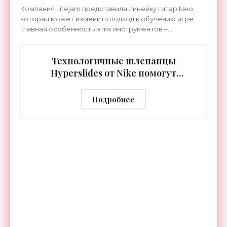
«Гаджеты»
Компания Litejam представила линейку гитар Neo,
которая может изменить подход к обучению игре.
Главная особенность этих инструментов –
встроенная RGB-подсветка грифа. Светодиоды
синхронизируются с
Технологичные шлепанцы
Hyperslides от Nike помогут
расслабить усталые ноги после
тренировки - «Гаджеты»
Подробнее